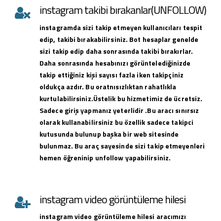
instagram takibi bırakanlar(UNFOLLOW)
instagramda sizi takip etmeyen kullanıcıları tespit
edip, takibi bırakabilirsiniz. Bot hesaplar genelde
sizi takip edip daha sonrasında takibi bırakırlar.
Daha sonrasında hesabınızı görüntelediğinizde
takip ettiğiniz kişi sayısı fazla iken takipçiniz
oldukça azdır. Bu oratnısızlıktan rahatlıkla
kurtulabilirsiniz.Üstelik bu hizmetimiz de ücretsiz.
Sadece giriş yapmanız yeterlidir .Bu aracı sınırsız
olarak kullanabilirsiniz bu özellik sadece takipci
kutusunda bulunup başka bir web sitesinde
bulunmaz. Bu araç sayesinde sizi takip etmeyenleri
hemen öğreninip unfollow yapabilirsiniz.
instagram video görüntüleme hilesi
instagram
video görüntüleme hilesi
aracımızı