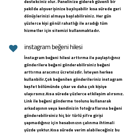
destekciniz olur. Panelinize giderek güvenli bir
şekilde alışverişinize başlıyabilir kısa sürede geri
dönüşlerinizi almaya başlabilirsiniz. Her gün
yüzlerce kişi gönül rahatlığı ile aradığı tüm
hizmetler için sitemizi kullanmaktadır.
instagram beğeni hilesi
İnstagram beğeni hilesi arttırma ile paylaştığınız
gönderilere beğeni gönderebilirsiniz beğeni
arttırma aracımız ücretsizdir. İsteyen herkes
kullanbilir.Çok beğenilen gönderileriniz instagram
keşfet bölümünde çıkar ve daha çok kişiye
ulaşırsınız.Kısa sürede yüzlerce etkileşim alırsınız.
Link ile beğeni gönderme toolunu kullanarak
arkadaşının veya kendinizin fotoğraflarına beğeni
gönderebilirsiniz hiç bir türlü şifre girişi
yapmadığınız için hesabınızın çalınma ihtimali
yüzde yoktur.Kısa sürede verim alabileceğiniz bu