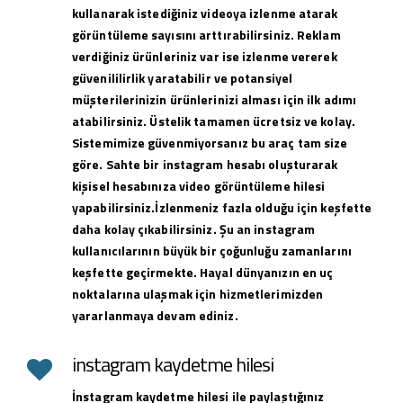
kullanarak istediğiniz videoya izlenme atarak
görüntüleme sayısını arttırabilirsiniz. Reklam
verdiğiniz ürünleriniz var ise izlenme vererek
güvenililirlik yaratabilir ve potansiyel
müşterilerinizin ürünlerinizi alması için ilk adımı
atabilirsiniz. Üstelik tamamen ücretsiz ve kolay.
Sistemimize güvenmiyorsanız bu araç tam size
göre. Sahte bir instagram hesabı oluşturarak
kişisel hesabınıza video görüntüleme hilesi
yapabilirsiniz.İzlenmeniz fazla olduğu için keşfette
daha kolay çıkabilirsiniz. Şu an instagram
kullanıcılarının büyük bir çoğunluğu zamanlarını
keşfette geçirmekte. Hayal dünyanızın en uç
noktalarına ulaşmak için hizmetlerimizden
yararlanmaya devam ediniz.
instagram kaydetme hilesi
İnstagram kaydetme hilesi ile paylaştığınız