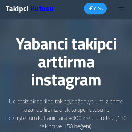
Takipci
Kutusu
GİRİŞ
Toggl
navig
Yabanci takipci
arttirma
instagram
Ücretsiz bir şekilde takipçi,beğeni,yorum,izlenme
kazanabilirsiniz artık takipcikutusu ile.
ilk girişte tüm kullanıcılara +300 kredi ücretsiz (150
takipçi ve 150 beğeni).