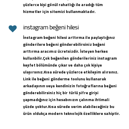
yüzlerce kişi gönül rahatlığı ile aradığı tüm
hizmetler için sitemizi kullanmaktadır.
instagram beğeni hilesi
İnstagram beğeni hilesi arttırma ile paylaştığınız
gönderilere beğeni gönderebilirsiniz beğeni
arttırma aracımız ücretsizdir. İsteyen herkes
kullanbilir.Çok beğenilen gönderileriniz instagram
keşfet bölümünde çıkar ve daha çok kişiye
ulaşırsınız.Kısa sürede yüzlerce etkileşim alırsınız.
Link ile beğeni gönderme toolunu kullanarak
arkadaşının veya kendinizin fotoğraflarına beğeni
gönderebilirsiniz hiç bir türlü şifre girişi
yapmadığınız için hesabınızın çalınma ihtimali
yüzde yoktur.Kısa sürede verim alabileceğiniz bu
ürün oldukça modern teknolojik özelliklere sahiptir.