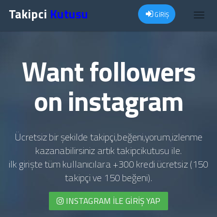
Takipci
Kutusu
GİRİŞ
Toggl
navig
Want followers
on instagram
Ücretsiz bir şekilde takipçi,beğeni,yorum,izlenme
kazanabilirsiniz artık takipcikutusu ile.
ilk girişte tüm kullanıcılara +300 kredi ücretsiz (150
takipçi ve 150 beğeni).
INSTAGRAM İLE GIRIŞ YAP