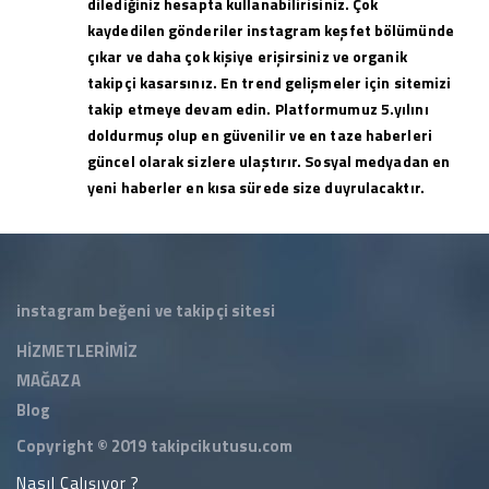
dilediğiniz hesapta kullanabilirisiniz. Çok
kaydedilen gönderiler instagram keşfet bölümünde
çıkar ve daha çok kişiye erişirsiniz ve organik
takipçi kasarsınız. En trend gelişmeler için sitemizi
takip etmeye devam edin. Platformumuz 5.yılını
doldurmuş olup en güvenilir ve en taze haberleri
güncel olarak sizlere ulaştırır. Sosyal medyadan en
yeni haberler en kısa sürede size duyrulacaktır.
instagram beğeni ve takipçi sitesi
HİZMETLERİMİZ
MAĞAZA
Blog
Copyright © 2019
takipcikutusu.com
Nasıl Çalışıyor ?