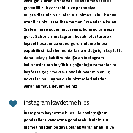
verdiğiniz ürünleriniz var ise izlenme vererek
güvenililirlik yaratabilir ve potansiyel
müşterilerinizin ürünlerinizi alması için ilk adımı
atabilirsiniz. Üstelik tamamen ücretsiz ve kolay.
Sistemimize güvenmiyorsanız bu araç tam size
göre. Sahte bir instagram hesabı oluşturarak
kişisel hesabınıza video görüntüleme hilesi
yapabilirsiniz.İzlenmeniz fazla olduğu için keşfette
daha kolay çıkabilirsiniz. Şu an instagram
kullanıcılarının büyük bir çoğunluğu zamanlarını
keşfette geçirmekte. Hayal dünyanızın en uç
noktalarına ulaşmak için hizmetlerimizden
yararlanmaya devam ediniz.
instagram kaydetme hilesi
İnstagram kaydetme hilesi ile paylaştığınız
gönderilere kaydetme gönderebilirsiniz. Bu
hizmetimizden bedava olarak yararlanabilir ve