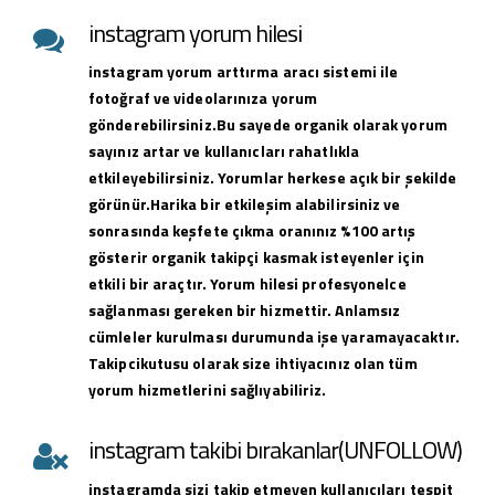
instagram yorum hilesi
instagram yorum arttırma aracı sistemi ile
fotoğraf ve videolarınıza yorum
gönderebilirsiniz.Bu sayede organik olarak yorum
sayınız artar ve kullanıcları rahatlıkla
etkileyebilirsiniz. Yorumlar herkese açık bir şekilde
görünür.Harika bir etkileşim alabilirsiniz ve
sonrasında keşfete çıkma oranınız %100 artış
gösterir organik takipçi kasmak isteyenler için
etkili bir araçtır. Yorum hilesi profesyonelce
sağlanması gereken bir hizmettir. Anlamsız
cümleler kurulması durumunda işe yaramayacaktır.
Takipcikutusu olarak size ihtiyacınız olan tüm
yorum hizmetlerini sağlıyabiliriz.
instagram takibi bırakanlar(UNFOLLOW)
instagramda sizi takip etmeyen kullanıcıları tespit