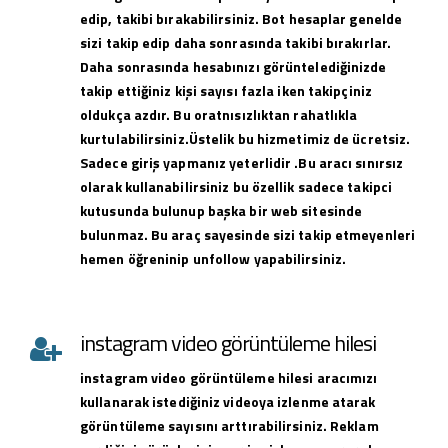
edip, takibi bırakabilirsiniz. Bot hesaplar genelde
sizi takip edip daha sonrasında takibi bırakırlar.
Daha sonrasında hesabınızı görüntelediğinizde
takip ettiğiniz kişi sayısı fazla iken takipçiniz
oldukça azdır. Bu oratnısızlıktan rahatlıkla
kurtulabilirsiniz.Üstelik bu hizmetimiz de ücretsiz.
Sadece giriş yapmanız yeterlidir .Bu aracı sınırsız
olarak kullanabilirsiniz bu özellik sadece takipci
kutusunda bulunup başka bir web sitesinde
bulunmaz. Bu araç sayesinde sizi takip etmeyenleri
hemen öğreninip unfollow yapabilirsiniz.
instagram video görüntüleme hilesi
instagram
video görüntüleme hilesi
aracımızı
kullanarak istediğiniz videoya izlenme atarak
görüntüleme sayısını arttırabilirsiniz. Reklam