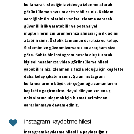
kullanarak istediğiniz videoya izlenme atarak
görüntüleme sayısını arttırabilirsiniz. Reklam
verdiğiniz ürünleriniz var ise izlenme vererek
güvenililirlik yaratabilir ve potansiyel
müşterilerinizin ürünlerinizi alması için ilk adımı
atabilirsiniz. Üstelik tamamen ücretsiz ve kolay.
Sistemimize güvenmiyorsanız bu araç tam size
göre. Sahte bir instagram hesabı oluşturarak
kişisel hesabınıza video görüntüleme hilesi
yapabilirsiniz.İzlenmeniz fazla olduğu için keşfette
daha kolay çıkabilirsiniz. Şu an instagram
kullanıcılarının büyük bir çoğunluğu zamanlarını
keşfette geçirmekte. Hayal dünyanızın en uç
noktalarına ulaşmak için hizmetlerimizden
yararlanmaya devam ediniz.
instagram kaydetme hilesi
İnstagram kaydetme hilesi ile paylaştığınız