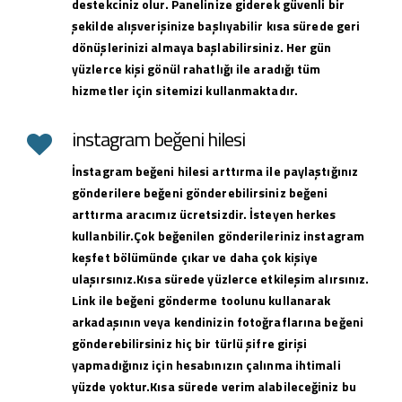
destekciniz olur. Panelinize giderek güvenli bir
şekilde alışverişinize başlıyabilir kısa sürede geri
dönüşlerinizi almaya başlabilirsiniz. Her gün
yüzlerce kişi gönül rahatlığı ile aradığı tüm
hizmetler için sitemizi kullanmaktadır.
instagram beğeni hilesi
İnstagram beğeni hilesi arttırma ile paylaştığınız
gönderilere beğeni gönderebilirsiniz beğeni
arttırma aracımız ücretsizdir. İsteyen herkes
kullanbilir.Çok beğenilen gönderileriniz instagram
keşfet bölümünde çıkar ve daha çok kişiye
ulaşırsınız.Kısa sürede yüzlerce etkileşim alırsınız.
Link ile beğeni gönderme toolunu kullanarak
arkadaşının veya kendinizin fotoğraflarına beğeni
gönderebilirsiniz hiç bir türlü şifre girişi
yapmadığınız için hesabınızın çalınma ihtimali
yüzde yoktur.Kısa sürede verim alabileceğiniz bu