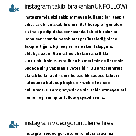
instagram takibi bırakanlar(UNFOLLOW)
instagramda sizi takip etmeyen kullanıcıları tespit
edip, takibi bırakabilirsiniz. Bot hesaplar genelde
sizi takip edip daha sonrasında takibi bırakırlar.
Daha sonrasında hesabınızı görüntelediğinizde
takip ettiğiniz kişi sayısı fazla iken takipçiniz
oldukça azdır. Bu oratnısızlıktan rahatlıkla
kurtulabilirsiniz.Üstelik bu hizmetimiz de ücretsiz.
Sadece giriş yapmanız yeterlidir .Bu aracı sınırsız
olarak kullanabilirsiniz bu özellik sadece takipci
kutusunda bulunup başka bir web sitesinde
bulunmaz. Bu araç sayesinde sizi takip etmeyenleri
hemen öğreninip unfollow yapabilirsiniz.
instagram video görüntüleme hilesi
instagram
video görüntüleme hilesi
aracımızı