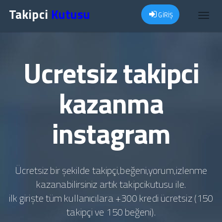
Takipci
Kutusu
GİRİŞ
Toggl
navig
Ucretsiz takipci
kazanma
instagram
Ücretsiz bir şekilde takipçi,beğeni,yorum,izlenme
kazanabilirsiniz artık takipcikutusu ile.
ilk girişte tüm kullanıcılara +300 kredi ücretsiz (150
takipçi ve 150 beğeni).