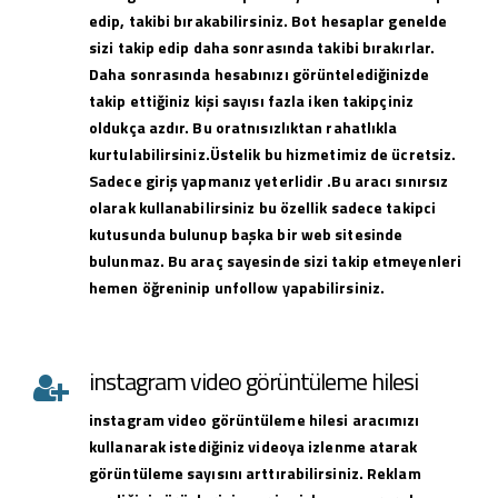
edip, takibi bırakabilirsiniz. Bot hesaplar genelde
sizi takip edip daha sonrasında takibi bırakırlar.
Daha sonrasında hesabınızı görüntelediğinizde
takip ettiğiniz kişi sayısı fazla iken takipçiniz
oldukça azdır. Bu oratnısızlıktan rahatlıkla
kurtulabilirsiniz.Üstelik bu hizmetimiz de ücretsiz.
Sadece giriş yapmanız yeterlidir .Bu aracı sınırsız
olarak kullanabilirsiniz bu özellik sadece takipci
kutusunda bulunup başka bir web sitesinde
bulunmaz. Bu araç sayesinde sizi takip etmeyenleri
hemen öğreninip unfollow yapabilirsiniz.
instagram video görüntüleme hilesi
instagram
video görüntüleme hilesi
aracımızı
kullanarak istediğiniz videoya izlenme atarak
görüntüleme sayısını arttırabilirsiniz. Reklam