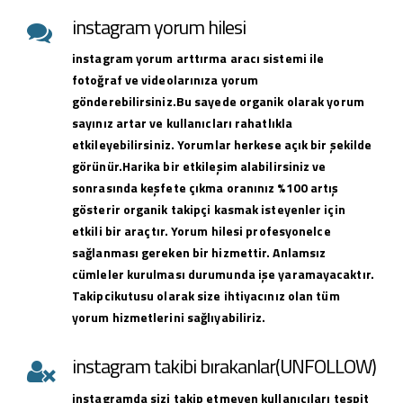
instagram yorum hilesi
instagram yorum arttırma aracı sistemi ile
fotoğraf ve videolarınıza yorum
gönderebilirsiniz.Bu sayede organik olarak yorum
sayınız artar ve kullanıcları rahatlıkla
etkileyebilirsiniz. Yorumlar herkese açık bir şekilde
görünür.Harika bir etkileşim alabilirsiniz ve
sonrasında keşfete çıkma oranınız %100 artış
gösterir organik takipçi kasmak isteyenler için
etkili bir araçtır. Yorum hilesi profesyonelce
sağlanması gereken bir hizmettir. Anlamsız
cümleler kurulması durumunda işe yaramayacaktır.
Takipcikutusu olarak size ihtiyacınız olan tüm
yorum hizmetlerini sağlıyabiliriz.
instagram takibi bırakanlar(UNFOLLOW)
instagramda sizi takip etmeyen kullanıcıları tespit