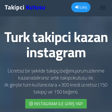
Takipci
Kutusu
GİRİŞ
Toggl
navig
Turk takipci kazan
instagram
Ücretsiz bir şekilde takipçi,beğeni,yorum,izlenme
kazanabilirsiniz artık takipcikutusu ile.
ilk girişte tüm kullanıcılara +300 kredi ücretsiz (150
takipçi ve 150 beğeni).
INSTAGRAM İLE GIRIŞ YAP