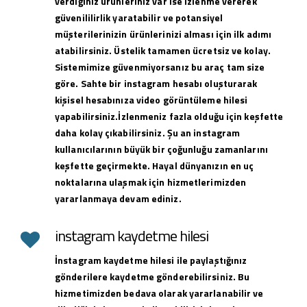
verdiğiniz ürünleriniz var ise izlenme vererek
güvenililirlik yaratabilir ve potansiyel
müşterilerinizin ürünlerinizi alması için ilk adımı
atabilirsiniz. Üstelik tamamen ücretsiz ve kolay.
Sistemimize güvenmiyorsanız bu araç tam size
göre. Sahte bir instagram hesabı oluşturarak
kişisel hesabınıza video görüntüleme hilesi
yapabilirsiniz.İzlenmeniz fazla olduğu için keşfette
daha kolay çıkabilirsiniz. Şu an instagram
kullanıcılarının büyük bir çoğunluğu zamanlarını
keşfette geçirmekte. Hayal dünyanızın en uç
noktalarına ulaşmak için hizmetlerimizden
yararlanmaya devam ediniz.
instagram kaydetme hilesi
İnstagram kaydetme hilesi ile paylaştığınız
gönderilere kaydetme gönderebilirsiniz. Bu
hizmetimizden bedava olarak yararlanabilir ve