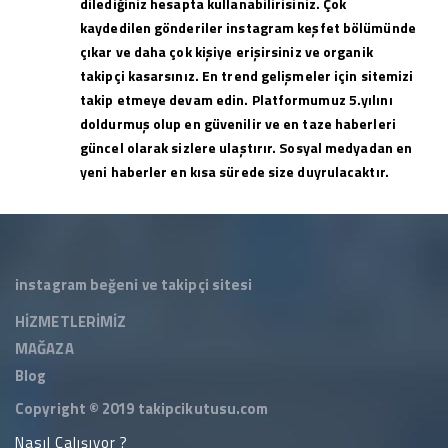
dilediğiniz hesapta kullanabilirisiniz. Çok
kaydedilen gönderiler instagram keşfet bölümünde
çıkar ve daha çok kişiye erişirsiniz ve organik
takipçi kasarsınız. En trend gelişmeler için sitemizi
takip etmeye devam edin. Platformumuz 5.yılını
doldurmuş olup en güvenilir ve en taze haberleri
güncel olarak sizlere ulaştırır. Sosyal medyadan en
yeni haberler en kısa sürede size duyrulacaktır.
instagram beğeni ve takipçi sitesi
HİZMETLERİMİZ
MAĞAZA
Blog
Copyright © 2019
takipcikutusu.com
Nasıl Çalışıyor ?