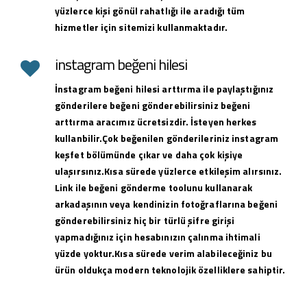
yüzlerce kişi gönül rahatlığı ile aradığı tüm
hizmetler için sitemizi kullanmaktadır.
instagram beğeni hilesi
İnstagram beğeni hilesi arttırma ile paylaştığınız
gönderilere beğeni gönderebilirsiniz beğeni
arttırma aracımız ücretsizdir. İsteyen herkes
kullanbilir.Çok beğenilen gönderileriniz instagram
keşfet bölümünde çıkar ve daha çok kişiye
ulaşırsınız.Kısa sürede yüzlerce etkileşim alırsınız.
Link ile beğeni gönderme toolunu kullanarak
arkadaşının veya kendinizin fotoğraflarına beğeni
gönderebilirsiniz hiç bir türlü şifre girişi
yapmadığınız için hesabınızın çalınma ihtimali
yüzde yoktur.Kısa sürede verim alabileceğiniz bu
ürün oldukça modern teknolojik özelliklere sahiptir.