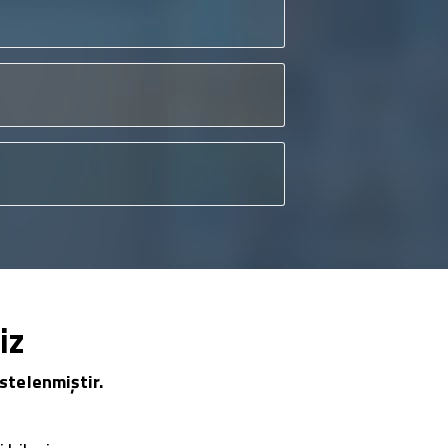
iz
stelenmiştir.