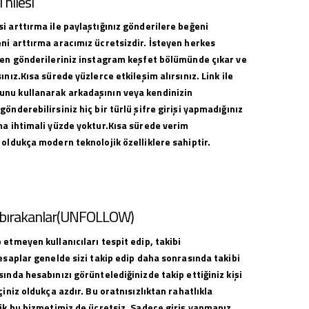
hilesi
i arttırma ile paylaştığınız gönderilere beğeni
ni arttırma aracımız ücretsizdir. İsteyen herkes
ilen gönderileriniz instagram keşfet bölümünde çıkar ve
ınız.Kısa sürede yüzlerce etkileşim alırsınız. Link ile
nu kullanarak arkadaşının veya kendinizin
gönderebilirsiniz hiç bir türlü şifre girişi yapmadığınız
ma ihtimali yüzde yoktur.Kısa sürede verim
 oldukça modern teknolojik özelliklere sahiptir.
i bırakanlar(UNFOLLOW)
 etmeyen kullanıcıları tespit edip, takibi
hesaplar genelde sizi takip edip daha sonrasında takibi
sında hesabınızı görüntelediğinizde takip ettiğiniz kişi
çiniz oldukça azdır. Bu oratnısızlıktan rahatlıkla
lik bu hizmetimiz de ücretsiz. Sadece giriş yapmanız