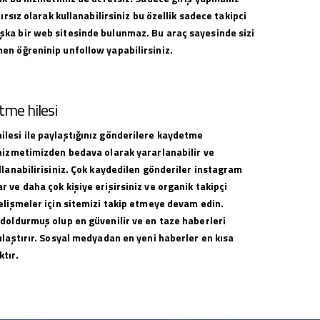
nırsız olarak kullanabilirsiniz bu özellik sadece takipci
ka bir web sitesinde bulunmaz. Bu araç sayesinde sizi
en öğreninip unfollow yapabilirsiniz.
me hilesi
lesi ile paylaştığınız gönderilere kaydetme
 hizmetimizden bedava olarak yararlanabilir ve
llanabilirisiniz. Çok kaydedilen gönderiler instagram
 ve daha çok kişiye erişirsiniz ve organik takipçi
elişmeler için sitemizi takip etmeye devam edin.
 doldurmuş olup en güvenilir ve en taze haberleri
ulaştırır. Sosyal medyadan en yeni haberler en kısa
tır.