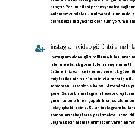
araçtır. Yorum hilesi profesyonelce sağlan
Anlamsız cümleler kurulması durumunda iş
olarak size ihtiyacınız olan tüm yorum hizme
instagram video görüntüleme hile
instagram
video görüntüleme hilesi
aracımı
izlenme atarak görüntüleme sayısını arttıra
ürünleriniz var ise izlenme vererek güvenili
müşterilerinizin ürünlerinizi alması için ilk 
tamamen ücretsiz ve kolay. Sistemimize g
göre. Sahte bir instagram hesabı oluşturar
görüntüleme hilesi yapabilirsiniz.İzlenmeni
kolay çıkabilirsiniz. Şu an instagram kullan
zamanlarını keşfette geçirmekte. Hayal dü
ulaşmak için hizmetlerimizden yararlanma