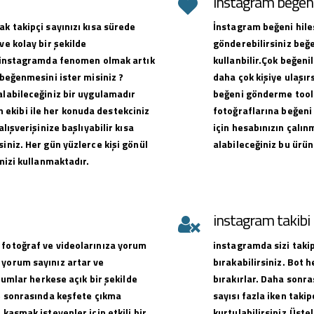
instagram beğeni 
ak takipçi sayınızı kısa sürede
İnstagram beğeni hiles
ve kolay bir şekilde
gönderebilirsiniz beğe
ak instagramda fenomen olmak artık
kullanbilir.Çok beğen
 beğenmesini ister misiniz ?
daha çok kişiye ulaşırs
alabileceğiniz bir uygulamadır
beğeni gönderme toolu
ekibi ile her konuda destekciniz
fotoğraflarına beğeni 
alışverişinize başlıyabilir kısa
için hesabınızın çalın
iniz. Her gün yüzlerce kişi gönül
alabileceğiniz bu ürün
emizi kullanmaktadır.
instagram takib
 fotoğraf ve videolarınıza yorum
instagramda sizi takip
 yorum sayınız artar ve
bırakabilirsiniz. Bot 
orumlar herkese açık bir şekilde
bırakırlar. Daha sonra
ve sonrasında keşfete çıkma
sayısı fazla iken takip
 kasmak isteyenler için etkili bir
kurtulabilirsiniz.Üste