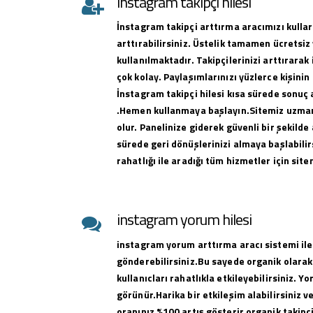
instagram takipçi hilesi
İnstagram takipçi arttırma aracımızı kullar
arttırabilirsiniz. Üstelik tamamen ücretsiz 
kullanılmaktadır. Takipçilerinizi arttırar
çok kolay. Paylaşımlarınızı yüzlerce kişinin
İnstagram takipçi hilesi kısa sürede sonuç 
.Hemen kullanmaya başlayın.Sitemiz uzman 
olur. Panelinize giderek güvenli bir şekilde 
sürede geri dönüşlerinizi almaya başlabilirs
rahatlığı ile aradığı tüm hizmetler için sit
instagram yorum hilesi
instagram yorum arttırma aracı sistemi ile
gönderebilirsiniz.Bu sayede organik olarak
kullanıcları rahatlıkla etkileyebilirsiniz. Y
görünür.Harika bir etkileşim alabilirsiniz 
oranınız %100 artış gösterir organik takipçi