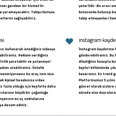
ması gereken bir hizmettir.
yeterlidir .Bu aracı sı
e yaramayacaktır. Takipcikutusu
kutusunda bulunup baş
tlerini sağlıyabiliriz.
takip etmeyenleri hem
si
instagram kaydet
zı kullanarak istediğiniz videoya
İnstagram kaydetme hi
bilirsiniz. Reklam verdiğiniz
gönderebilirsiniz. Bu
lirlik yaratabilir ve potansiyel
dilediğiniz hesapta ku
adımı atabilirsiniz. Üstelik
keşfet bölümünde çıkar
üvenmiyorsanız bu araç tam size
kasarsınız. En trend g
ak kişisel hesabınıza video
Platformumuz 5.yılını
z fazla olduğu için keşfette daha
güncel olarak sizlere 
ıcılarının büyük bir çoğunluğu
sürede size duyrulacak
nyanızın en uç noktalarına
ya devam ediniz.