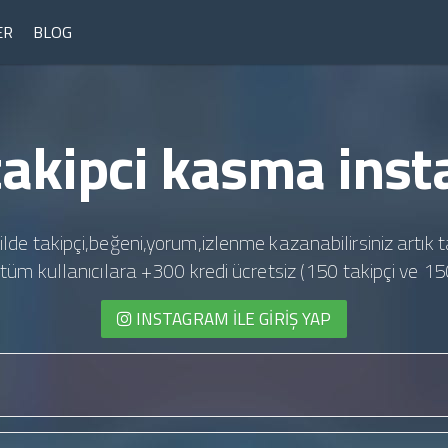
ER
BLOG
takipci kasma ins
ilde takipçi,beğeni,yorum,izlenme kazanabilirsiniz artık t
te tüm kullanıcılara +300 kredi ücretsiz (150 takipçi ve 15
INSTAGRAM İLE GIRIŞ YAP