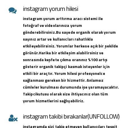
instagram yorum hilesi
instagram yorum arttırma aracı sistemi ile
fotoğraf ve videolarınıza yorum
gönderebilirsiniz.Bu sayede organik olarak yorum
sayınız artar ve kullanıcları rahatlıkla
etkileyebilirsiniz. Yorumlar herkese açık bir şekilde
görünür.Harika bir etkileşim alabilirsiniz ve
sonrasında keşfete çıkma oranınız %100 artış
gösterir organik takipçi kasmak isteyenler için
etkili bir araçtır. Yorum hilesi profesyonelce
sağlanması gereken bir hizmettir. Anlamsız
cümleler kurulması durumunda işe yaramayacaktır.
Takipcikutusu olarak size ihtiyacınız olan tüm
yorum hizmetlerini sağlıyabiliriz.
instagram takibi bırakanlar(UNFOLLOW)
instagramda sizi takip etmeyen kullanıcıları tespit