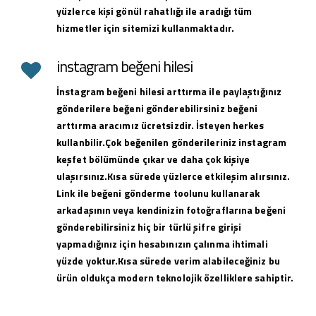
yüzlerce kişi gönül rahatlığı ile aradığı tüm
hizmetler için sitemizi kullanmaktadır.
instagram beğeni hilesi
İnstagram beğeni hilesi arttırma ile paylaştığınız
gönderilere beğeni gönderebilirsiniz beğeni
arttırma aracımız ücretsizdir. İsteyen herkes
kullanbilir.Çok beğenilen gönderileriniz instagram
keşfet bölümünde çıkar ve daha çok kişiye
ulaşırsınız.Kısa sürede yüzlerce etkileşim alırsınız.
Link ile beğeni gönderme toolunu kullanarak
arkadaşının veya kendinizin fotoğraflarına beğeni
gönderebilirsiniz hiç bir türlü şifre girişi
yapmadığınız için hesabınızın çalınma ihtimali
yüzde yoktur.Kısa sürede verim alabileceğiniz bu
ürün oldukça modern teknolojik özelliklere sahiptir.