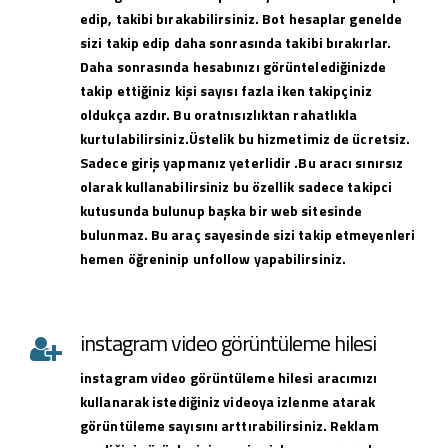
edip, takibi bırakabilirsiniz. Bot hesaplar genelde
sizi takip edip daha sonrasında takibi bırakırlar.
Daha sonrasında hesabınızı görüntelediğinizde
takip ettiğiniz kişi sayısı fazla iken takipçiniz
oldukça azdır. Bu oratnısızlıktan rahatlıkla
kurtulabilirsiniz.Üstelik bu hizmetimiz de ücretsiz.
Sadece giriş yapmanız yeterlidir .Bu aracı sınırsız
olarak kullanabilirsiniz bu özellik sadece takipci
kutusunda bulunup başka bir web sitesinde
bulunmaz. Bu araç sayesinde sizi takip etmeyenleri
hemen öğreninip unfollow yapabilirsiniz.
instagram video görüntüleme hilesi
instagram
video görüntüleme hilesi
aracımızı
kullanarak istediğiniz videoya izlenme atarak
görüntüleme sayısını arttırabilirsiniz. Reklam