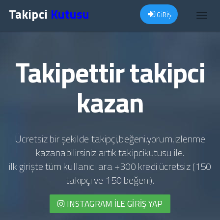
Takipci
Kutusu
GİRİŞ
Toggl
navig
Takipettir takipci
kazan
Ücretsiz bir şekilde takipçi,beğeni,yorum,izlenme
kazanabilirsiniz artık takipcikutusu ile.
ilk girişte tüm kullanıcılara +300 kredi ücretsiz (150
takipçi ve 150 beğeni).
INSTAGRAM İLE GIRIŞ YAP