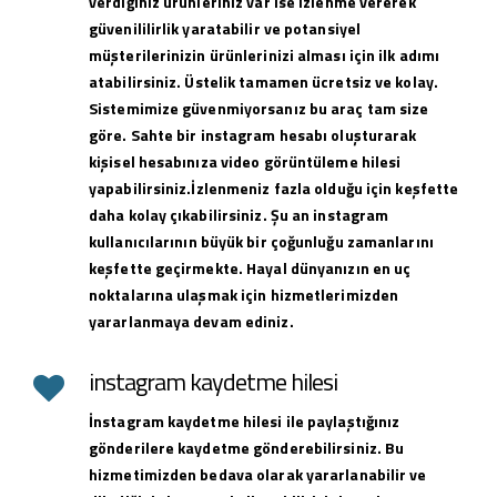
verdiğiniz ürünleriniz var ise izlenme vererek
güvenililirlik yaratabilir ve potansiyel
müşterilerinizin ürünlerinizi alması için ilk adımı
atabilirsiniz. Üstelik tamamen ücretsiz ve kolay.
Sistemimize güvenmiyorsanız bu araç tam size
göre. Sahte bir instagram hesabı oluşturarak
kişisel hesabınıza video görüntüleme hilesi
yapabilirsiniz.İzlenmeniz fazla olduğu için keşfette
daha kolay çıkabilirsiniz. Şu an instagram
kullanıcılarının büyük bir çoğunluğu zamanlarını
keşfette geçirmekte. Hayal dünyanızın en uç
noktalarına ulaşmak için hizmetlerimizden
yararlanmaya devam ediniz.
instagram kaydetme hilesi
İnstagram kaydetme hilesi ile paylaştığınız
gönderilere kaydetme gönderebilirsiniz. Bu
hizmetimizden bedava olarak yararlanabilir ve