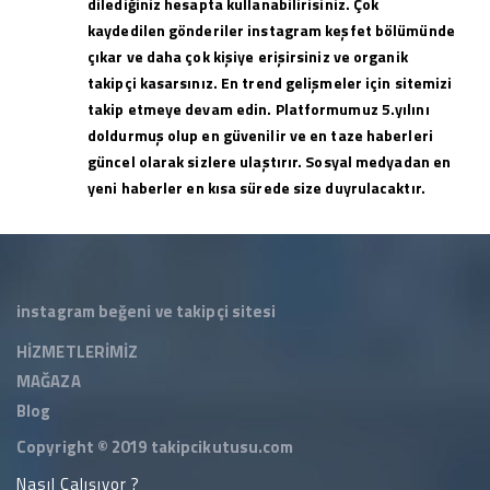
dilediğiniz hesapta kullanabilirisiniz. Çok
kaydedilen gönderiler instagram keşfet bölümünde
çıkar ve daha çok kişiye erişirsiniz ve organik
takipçi kasarsınız. En trend gelişmeler için sitemizi
takip etmeye devam edin. Platformumuz 5.yılını
doldurmuş olup en güvenilir ve en taze haberleri
güncel olarak sizlere ulaştırır. Sosyal medyadan en
yeni haberler en kısa sürede size duyrulacaktır.
instagram beğeni ve takipçi sitesi
HİZMETLERİMİZ
MAĞAZA
Blog
Copyright © 2019
takipcikutusu.com
Nasıl Çalışıyor ?