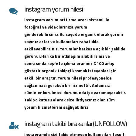
instagram yorum hilesi
instagram yorum arttırma aracı sistemi ile
fotoğraf ve videolarınıza yorum
gönderebilirsiniz.Bu sayede organik olarak yorum
sayınız artar ve kullanıcları rahatlıkla
etkileyebilirsiniz. Yorumlar herkese açık bir şekilde
görünür.Harika bir etkileşim alabilirsiniz ve
sonrasında keşfete çıkma oranınız %100 artış
gösterir organik takipçi kasmak isteyenler için
etkili bir araçtır. Yorum hilesi profesyonelce
sağlanması gereken bir hizmettir. Anlamsız
cümleler kurulması durumunda işe yaramayacaktır.
Takipcikutusu olarak size ihtiyacınız olan tüm
yorum hizmetlerini sağlıyabiliriz.
instagram takibi bırakanlar(UNFOLLOW)
instagramda sizi takip etmeyen kullanıcıları tespit