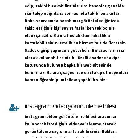
edip, takibi bırakabilirsiniz. Bot hesaplar genelde
sizi takip edip daha sonrasında takibi bırakırlar.
Daha sonrasında hesabınızı görüntelediğinizde
takip ettiğiniz kişi sayısı fazla iken takipçiniz
oldukça azdır. Bu oratnısızlıktan rahatlıkla
kurtulabilirsiniz.Üstelik bu hizmetimiz de ücretsiz.
Sadece giriş yapmanız yeterlidir .Bu aracı sınırsız
olarak kullanabilirsiniz bu özellik sadece takipci
kutusunda bulunup başka bir web sitesinde
bulunmaz. Bu araç sayesinde sizi takip etmeyenleri
hemen öğreninip unfollow yapabilirsiniz.
instagram video görüntüleme hilesi
instagram
video görüntüleme hilesi
aracımızı
kullanarak istediğiniz videoya izlenme atarak
görüntüleme sayısını arttırabilirsiniz. Reklam