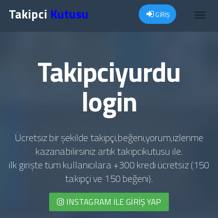
Takipci
Kutusu
GİRİŞ
Toggl
navig
Takipciyurdu
login
Ücretsiz bir şekilde takipçi,beğeni,yorum,izlenme
kazanabilirsiniz artık takipcikutusu ile.
ilk girişte tüm kullanıcılara +300 kredi ücretsiz (150
takipçi ve 150 beğeni).
INSTAGRAM İLE GIRIŞ YAP