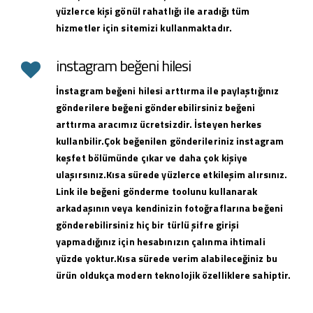
yüzlerce kişi gönül rahatlığı ile aradığı tüm
hizmetler için sitemizi kullanmaktadır.
instagram beğeni hilesi
İnstagram beğeni hilesi arttırma ile paylaştığınız
gönderilere beğeni gönderebilirsiniz beğeni
arttırma aracımız ücretsizdir. İsteyen herkes
kullanbilir.Çok beğenilen gönderileriniz instagram
keşfet bölümünde çıkar ve daha çok kişiye
ulaşırsınız.Kısa sürede yüzlerce etkileşim alırsınız.
Link ile beğeni gönderme toolunu kullanarak
arkadaşının veya kendinizin fotoğraflarına beğeni
gönderebilirsiniz hiç bir türlü şifre girişi
yapmadığınız için hesabınızın çalınma ihtimali
yüzde yoktur.Kısa sürede verim alabileceğiniz bu
ürün oldukça modern teknolojik özelliklere sahiptir.