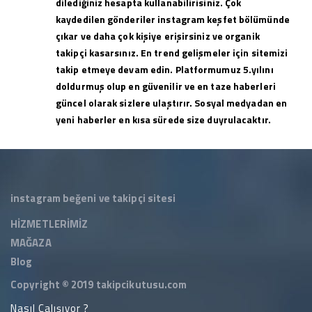
dilediğiniz hesapta kullanabilirisiniz. Çok
kaydedilen gönderiler instagram keşfet bölümünde
çıkar ve daha çok kişiye erişirsiniz ve organik
takipçi kasarsınız. En trend gelişmeler için sitemizi
takip etmeye devam edin. Platformumuz 5.yılını
doldurmuş olup en güvenilir ve en taze haberleri
güncel olarak sizlere ulaştırır. Sosyal medyadan en
yeni haberler en kısa sürede size duyrulacaktır.
instagram beğeni ve takipçi sitesi
HİZMETLERİMİZ
MAĞAZA
Blog
Copyright © 2019
takipcikutusu.com
Nasıl Çalışıyor ?