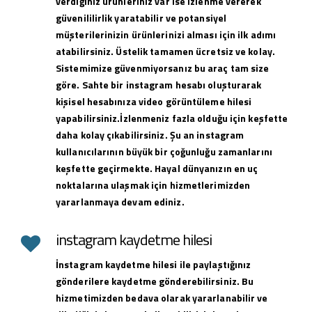
verdiğiniz ürünleriniz var ise izlenme vererek
güvenililirlik yaratabilir ve potansiyel
müşterilerinizin ürünlerinizi alması için ilk adımı
atabilirsiniz. Üstelik tamamen ücretsiz ve kolay.
Sistemimize güvenmiyorsanız bu araç tam size
göre. Sahte bir instagram hesabı oluşturarak
kişisel hesabınıza video görüntüleme hilesi
yapabilirsiniz.İzlenmeniz fazla olduğu için keşfette
daha kolay çıkabilirsiniz. Şu an instagram
kullanıcılarının büyük bir çoğunluğu zamanlarını
keşfette geçirmekte. Hayal dünyanızın en uç
noktalarına ulaşmak için hizmetlerimizden
yararlanmaya devam ediniz.
instagram kaydetme hilesi
İnstagram kaydetme hilesi ile paylaştığınız
gönderilere kaydetme gönderebilirsiniz. Bu
hizmetimizden bedava olarak yararlanabilir ve