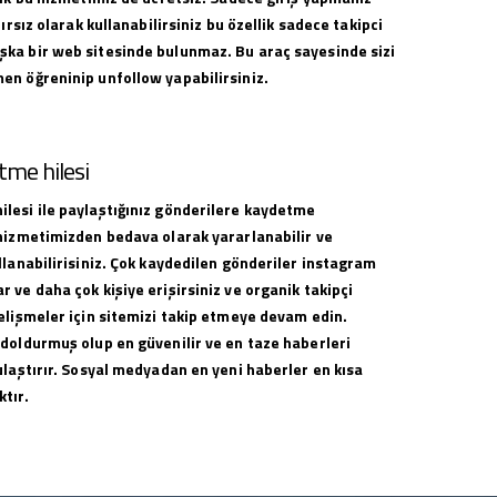
nırsız olarak kullanabilirsiniz bu özellik sadece takipci
ka bir web sitesinde bulunmaz. Bu araç sayesinde sizi
en öğreninip unfollow yapabilirsiniz.
me hilesi
lesi ile paylaştığınız gönderilere kaydetme
 hizmetimizden bedava olarak yararlanabilir ve
llanabilirisiniz. Çok kaydedilen gönderiler instagram
 ve daha çok kişiye erişirsiniz ve organik takipçi
elişmeler için sitemizi takip etmeye devam edin.
 doldurmuş olup en güvenilir ve en taze haberleri
ulaştırır. Sosyal medyadan en yeni haberler en kısa
tır.