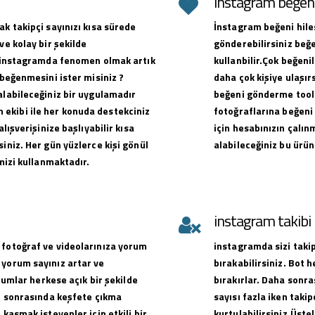
instagram beğeni 
ak takipçi sayınızı kısa sürede
İnstagram beğeni hiles
ve kolay bir şekilde
gönderebilirsiniz beğe
ak instagramda fenomen olmak artık
kullanbilir.Çok beğen
 beğenmesini ister misiniz ?
daha çok kişiye ulaşırs
alabileceğiniz bir uygulamadır
beğeni gönderme toolu
ekibi ile her konuda destekciniz
fotoğraflarına beğeni 
alışverişinize başlıyabilir kısa
için hesabınızın çalın
iniz. Her gün yüzlerce kişi gönül
alabileceğiniz bu ürün
emizi kullanmaktadır.
instagram takib
 fotoğraf ve videolarınıza yorum
instagramda sizi takip
 yorum sayınız artar ve
bırakabilirsiniz. Bot 
orumlar herkese açık bir şekilde
bırakırlar. Daha sonra
ve sonrasında keşfete çıkma
sayısı fazla iken takip
 kasmak isteyenler için etkili bir
kurtulabilirsiniz.Üste