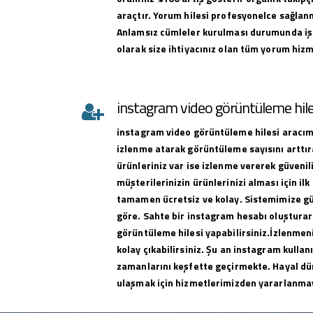
araçtır. Yorum hilesi profesyonelce sağlan
Anlamsız cümleler kurulması durumunda iş
olarak size ihtiyacınız olan tüm yorum hizme
instagram video görüntüleme hile
instagram
video görüntüleme hilesi
aracımı
izlenme atarak görüntüleme sayısını arttıra
ürünleriniz var ise izlenme vererek güvenili
müşterilerinizin ürünlerinizi alması için ilk 
tamamen ücretsiz ve kolay. Sistemimize g
göre. Sahte bir instagram hesabı oluşturar
görüntüleme hilesi yapabilirsiniz.İzlenmeni
kolay çıkabilirsiniz. Şu an instagram kullan
zamanlarını keşfette geçirmekte. Hayal dü
ulaşmak için hizmetlerimizden yararlanma