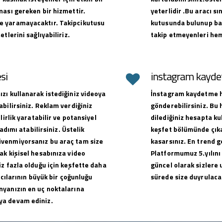
ması gereken bir hizmettir.
yeterlidir .Bu aracı sı
e yaramayacaktır. Takipcikutusu
kutusunda bulunup baş
tlerini sağlıyabiliriz.
takip etmeyenleri hem
si
instagram kaydet
zı kullanarak istediğiniz videoya
İnstagram kaydetme hi
bilirsiniz. Reklam verdiğiniz
gönderebilirsiniz. Bu
lirlik yaratabilir ve potansiyel
dilediğiniz hesapta ku
adımı atabilirsiniz. Üstelik
keşfet bölümünde çıkar
üvenmiyorsanız bu araç tam size
kasarsınız. En trend g
ak kişisel hesabınıza video
Platformumuz 5.yılını
z fazla olduğu için keşfette daha
güncel olarak sizlere 
ıcılarının büyük bir çoğunluğu
sürede size duyrulacak
nyanızın en uç noktalarına
ya devam ediniz.