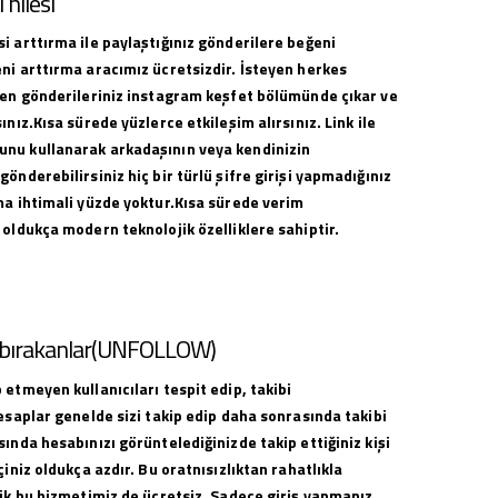
hilesi
i arttırma ile paylaştığınız gönderilere beğeni
ni arttırma aracımız ücretsizdir. İsteyen herkes
ilen gönderileriniz instagram keşfet bölümünde çıkar ve
ınız.Kısa sürede yüzlerce etkileşim alırsınız. Link ile
nu kullanarak arkadaşının veya kendinizin
gönderebilirsiniz hiç bir türlü şifre girişi yapmadığınız
ma ihtimali yüzde yoktur.Kısa sürede verim
 oldukça modern teknolojik özelliklere sahiptir.
i bırakanlar(UNFOLLOW)
 etmeyen kullanıcıları tespit edip, takibi
hesaplar genelde sizi takip edip daha sonrasında takibi
sında hesabınızı görüntelediğinizde takip ettiğiniz kişi
çiniz oldukça azdır. Bu oratnısızlıktan rahatlıkla
lik bu hizmetimiz de ücretsiz. Sadece giriş yapmanız