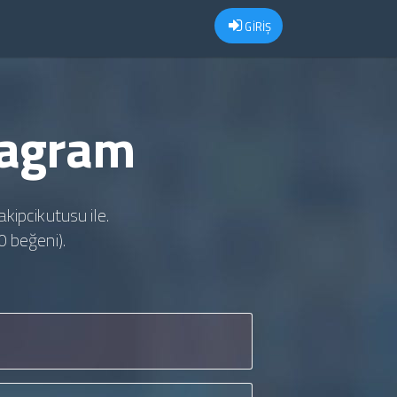
GİRİŞ
stagram
akipcikutusu ile.
0 beğeni).