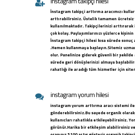
instagram takipçi hilesi
İnstagram takipçi arttırma aracımızı kullar
arttırabilirsiniz. Üstelik tamamen ücretsiz 
kullanılmaktadır. Takipçilerinizi arttırar
çok kolay. Paylaşımlarınızı yüzlerce kişinin
İnstagram takipçi hilesi kısa sürede sonuç 
.Hemen kullanmaya başlayın.Sitemiz uzman 
olur. Panelinize giderek güvenli bir şekilde 
sürede geri dönüşlerinizi almaya başlabilirs
rahatlığı ile aradığı tüm hizmetler için sit
instagram yorum hilesi
instagram yorum arttırma aracı sistemi ile
gönderebilirsiniz.Bu sayede organik olarak
kullanıcları rahatlıkla etkileyebilirsiniz. Y
görünür.Harika bir etkileşim alabilirsiniz 
oranınız %100 artış gösterir organik takipçi