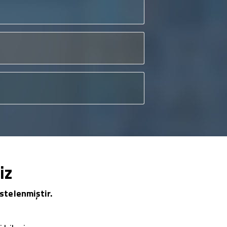
iz
stelenmiştir.