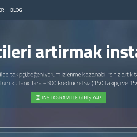
ER
BLOG
ileri artirmak in
ilde takipçi,beğeni,yorum,izlenme kazanabilirsiniz artık t
te tüm kullanıcılara +300 kredi ücretsiz (150 takipçi ve 15
INSTAGRAM İLE GIRIŞ YAP