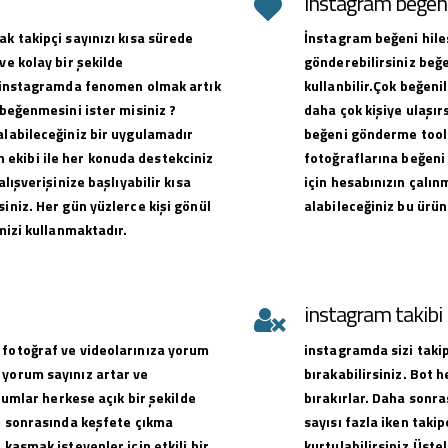
instagram beğeni 
ak takipçi sayınızı kısa sürede
İnstagram beğeni hiles
ve kolay bir şekilde
gönderebilirsiniz beğe
ak instagramda fenomen olmak artık
kullanbilir.Çok beğen
 beğenmesini ister misiniz ?
daha çok kişiye ulaşırs
alabileceğiniz bir uygulamadır
beğeni gönderme toolu
ekibi ile her konuda destekciniz
fotoğraflarına beğeni 
alışverişinize başlıyabilir kısa
için hesabınızın çalın
iniz. Her gün yüzlerce kişi gönül
alabileceğiniz bu ürün
emizi kullanmaktadır.
instagram takib
 fotoğraf ve videolarınıza yorum
instagramda sizi takip
 yorum sayınız artar ve
bırakabilirsiniz. Bot 
orumlar herkese açık bir şekilde
bırakırlar. Daha sonra
ve sonrasında keşfete çıkma
sayısı fazla iken takip
 kasmak isteyenler için etkili bir
kurtulabilirsiniz.Üste