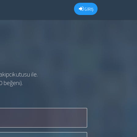
GİRİŞ
akipcikutusu ile.
0 beğeni).