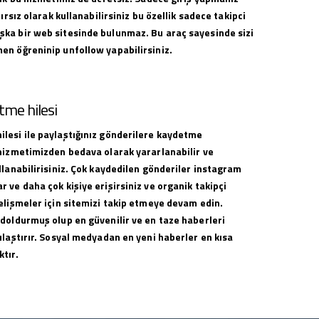
nırsız olarak kullanabilirsiniz bu özellik sadece takipci
ka bir web sitesinde bulunmaz. Bu araç sayesinde sizi
en öğreninip unfollow yapabilirsiniz.
me hilesi
lesi ile paylaştığınız gönderilere kaydetme
 hizmetimizden bedava olarak yararlanabilir ve
llanabilirisiniz. Çok kaydedilen gönderiler instagram
 ve daha çok kişiye erişirsiniz ve organik takipçi
elişmeler için sitemizi takip etmeye devam edin.
 doldurmuş olup en güvenilir ve en taze haberleri
ulaştırır. Sosyal medyadan en yeni haberler en kısa
tır.