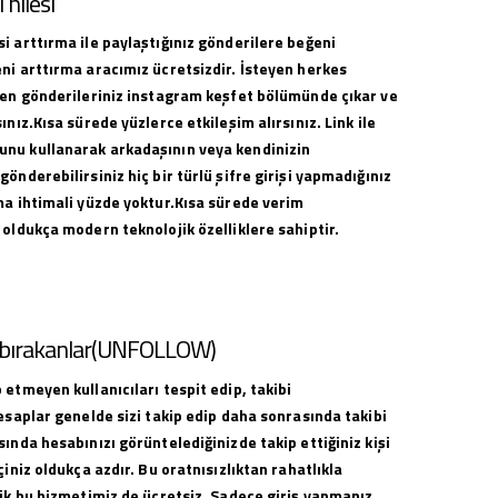
hilesi
i arttırma ile paylaştığınız gönderilere beğeni
ni arttırma aracımız ücretsizdir. İsteyen herkes
ilen gönderileriniz instagram keşfet bölümünde çıkar ve
ınız.Kısa sürede yüzlerce etkileşim alırsınız. Link ile
nu kullanarak arkadaşının veya kendinizin
gönderebilirsiniz hiç bir türlü şifre girişi yapmadığınız
ma ihtimali yüzde yoktur.Kısa sürede verim
 oldukça modern teknolojik özelliklere sahiptir.
i bırakanlar(UNFOLLOW)
 etmeyen kullanıcıları tespit edip, takibi
hesaplar genelde sizi takip edip daha sonrasında takibi
sında hesabınızı görüntelediğinizde takip ettiğiniz kişi
çiniz oldukça azdır. Bu oratnısızlıktan rahatlıkla
lik bu hizmetimiz de ücretsiz. Sadece giriş yapmanız