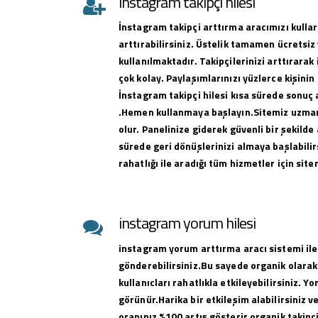
instagram takipçi hilesi
İnstagram takipçi arttırma aracımızı kullar
arttırabilirsiniz. Üstelik tamamen ücretsiz 
kullanılmaktadır. Takipçilerinizi arttırar
çok kolay. Paylaşımlarınızı yüzlerce kişinin
İnstagram takipçi hilesi kısa sürede sonuç 
.Hemen kullanmaya başlayın.Sitemiz uzman 
olur. Panelinize giderek güvenli bir şekilde 
sürede geri dönüşlerinizi almaya başlabilirs
rahatlığı ile aradığı tüm hizmetler için sit
instagram yorum hilesi
instagram yorum arttırma aracı sistemi ile
gönderebilirsiniz.Bu sayede organik olarak
kullanıcları rahatlıkla etkileyebilirsiniz. Y
görünür.Harika bir etkileşim alabilirsiniz 
oranınız %100 artış gösterir organik takipçi