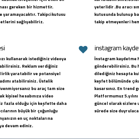
ması gereken bir hizmettir.
yeterlidir .Bu aracı sı
e yaramayacaktır. Takipcikutusu
kutusunda bulunup baş
tlerini sağlıyabiliriz.
takip etmeyenleri hem
si
instagram kaydet
zı kullanarak istediğiniz videoya
İnstagram kaydetme hi
bilirsiniz. Reklam verdiğiniz
gönderebilirsiniz. Bu
lirlik yaratabilir ve potansiyel
dilediğiniz hesapta ku
adımı atabilirsiniz. Üstelik
keşfet bölümünde çıkar
üvenmiyorsanız bu araç tam size
kasarsınız. En trend g
ak kişisel hesabınıza video
Platformumuz 5.yılını
z fazla olduğu için keşfette daha
güncel olarak sizlere 
ıcılarının büyük bir çoğunluğu
sürede size duyrulacak
nyanızın en uç noktalarına
ya devam ediniz.