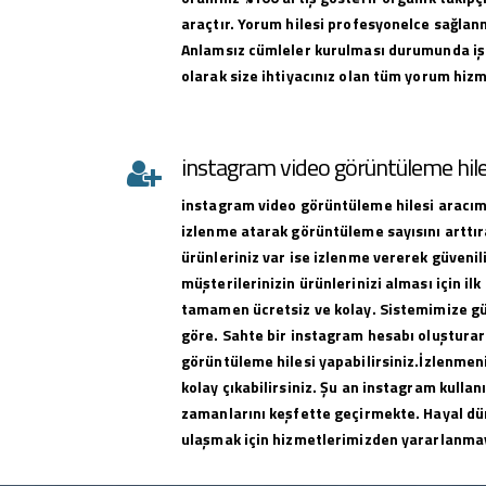
araçtır. Yorum hilesi profesyonelce sağlan
Anlamsız cümleler kurulması durumunda iş
olarak size ihtiyacınız olan tüm yorum hizme
instagram video görüntüleme hile
instagram
video görüntüleme hilesi
aracımı
izlenme atarak görüntüleme sayısını arttıra
ürünleriniz var ise izlenme vererek güvenili
müşterilerinizin ürünlerinizi alması için ilk 
tamamen ücretsiz ve kolay. Sistemimize g
göre. Sahte bir instagram hesabı oluşturar
görüntüleme hilesi yapabilirsiniz.İzlenmeni
kolay çıkabilirsiniz. Şu an instagram kullan
zamanlarını keşfette geçirmekte. Hayal dü
ulaşmak için hizmetlerimizden yararlanma