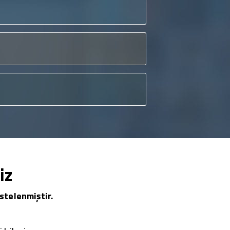
iz
stelenmiştir.