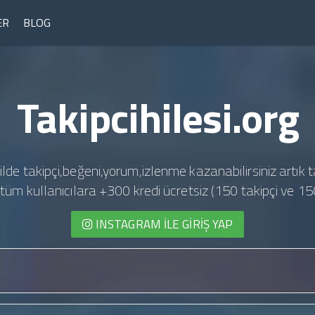
ER
BLOG
Takipcihilesi.org
ilde takipçi,beğeni,yorum,izlenme kazanabilirsiniz artık t
te tüm kullanıcılara +300 kredi ücretsiz (150 takipçi ve 15
INSTAGRAM İLE GIRIŞ YAP