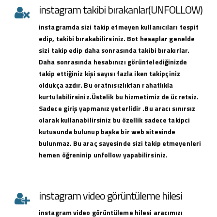
instagram takibi bırakanlar(UNFOLLOW)
instagramda sizi takip etmeyen kullanıcıları tespit
edip, takibi bırakabilirsiniz. Bot hesaplar genelde
sizi takip edip daha sonrasında takibi bırakırlar.
Daha sonrasında hesabınızı görüntelediğinizde
takip ettiğiniz kişi sayısı fazla iken takipçiniz
oldukça azdır. Bu oratnısızlıktan rahatlıkla
kurtulabilirsiniz.Üstelik bu hizmetimiz de ücretsiz.
Sadece giriş yapmanız yeterlidir .Bu aracı sınırsız
olarak kullanabilirsiniz bu özellik sadece takipci
kutusunda bulunup başka bir web sitesinde
bulunmaz. Bu araç sayesinde sizi takip etmeyenleri
hemen öğreninip unfollow yapabilirsiniz.
instagram video görüntüleme hilesi
instagram
video görüntüleme hilesi
aracımızı