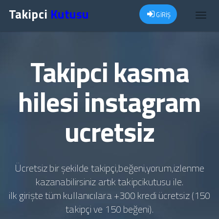
Takipci
Kutusu
GİRİŞ
Toggl
navig
Takipci kasma
hilesi instagram
ucretsiz
Ücretsiz bir şekilde takipçi,beğeni,yorum,izlenme
kazanabilirsiniz artık takipcikutusu ile.
ilk girişte tüm kullanıcılara +300 kredi ücretsiz (150
takipçi ve 150 beğeni).