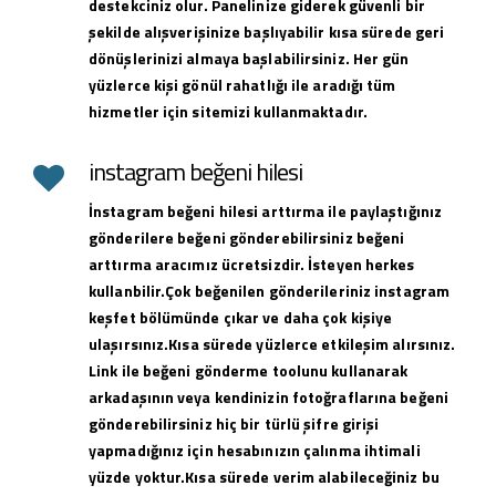
destekciniz olur. Panelinize giderek güvenli bir
şekilde alışverişinize başlıyabilir kısa sürede geri
dönüşlerinizi almaya başlabilirsiniz. Her gün
yüzlerce kişi gönül rahatlığı ile aradığı tüm
hizmetler için sitemizi kullanmaktadır.
instagram beğeni hilesi
İnstagram beğeni hilesi arttırma ile paylaştığınız
gönderilere beğeni gönderebilirsiniz beğeni
arttırma aracımız ücretsizdir. İsteyen herkes
kullanbilir.Çok beğenilen gönderileriniz instagram
keşfet bölümünde çıkar ve daha çok kişiye
ulaşırsınız.Kısa sürede yüzlerce etkileşim alırsınız.
Link ile beğeni gönderme toolunu kullanarak
arkadaşının veya kendinizin fotoğraflarına beğeni
gönderebilirsiniz hiç bir türlü şifre girişi
yapmadığınız için hesabınızın çalınma ihtimali
yüzde yoktur.Kısa sürede verim alabileceğiniz bu