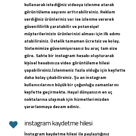
kullanarak istediğiniz videoya izlenme atarak
görüntüleme sayısını arttırabilirsiniz. Reklam
verdiğiniz ürünleriniz var ise izlenme vererek
güvenililirlik yaratabilir ve potansiyel
müşterilerinizin ürünlerinizi alması için ilk adımı
atabilirsiniz. Üstelik tamamen ücretsiz ve kolay.
Sistemimize güvenmiyorsanız bu araç tam size
göre. Sahte bir instagram hesabı oluşturarak
kişisel hesabınıza video görüntüleme hilesi
yapabilirsiniz.İzlenmeniz fazla olduğu için keşfette
daha kolay çıkabilirsiniz. Şu an instagram
kullanıcılarının büyük bir çoğunluğu zamanlarını
keşfette geçirmekte. Hayal dünyanızın en uç
noktalarına ulaşmak için hizmetlerimizden
yararlanmaya devam ediniz.
instagram kaydetme hilesi
İnstagram kaydetme hilesi ile paylaştığınız