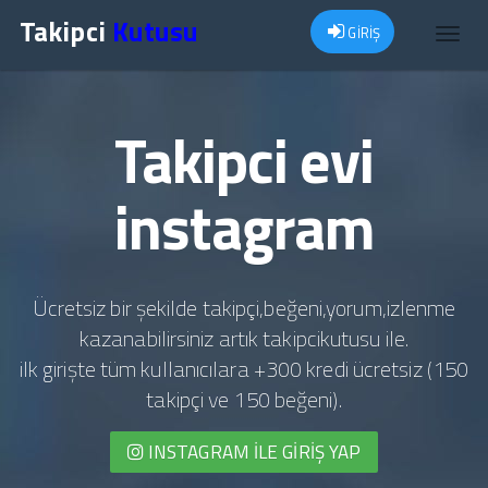
Takipci
Kutusu
GİRİŞ
Toggl
navig
Takipci evi
instagram
Ücretsiz bir şekilde takipçi,beğeni,yorum,izlenme
kazanabilirsiniz artık takipcikutusu ile.
ilk girişte tüm kullanıcılara +300 kredi ücretsiz (150
takipçi ve 150 beğeni).
INSTAGRAM İLE GIRIŞ YAP