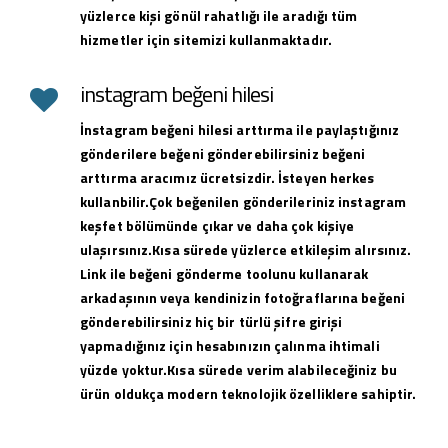
yüzlerce kişi gönül rahatlığı ile aradığı tüm
hizmetler için sitemizi kullanmaktadır.
instagram beğeni hilesi
İnstagram beğeni hilesi arttırma ile paylaştığınız
gönderilere beğeni gönderebilirsiniz beğeni
arttırma aracımız ücretsizdir. İsteyen herkes
kullanbilir.Çok beğenilen gönderileriniz instagram
keşfet bölümünde çıkar ve daha çok kişiye
ulaşırsınız.Kısa sürede yüzlerce etkileşim alırsınız.
Link ile beğeni gönderme toolunu kullanarak
arkadaşının veya kendinizin fotoğraflarına beğeni
gönderebilirsiniz hiç bir türlü şifre girişi
yapmadığınız için hesabınızın çalınma ihtimali
yüzde yoktur.Kısa sürede verim alabileceğiniz bu
ürün oldukça modern teknolojik özelliklere sahiptir.