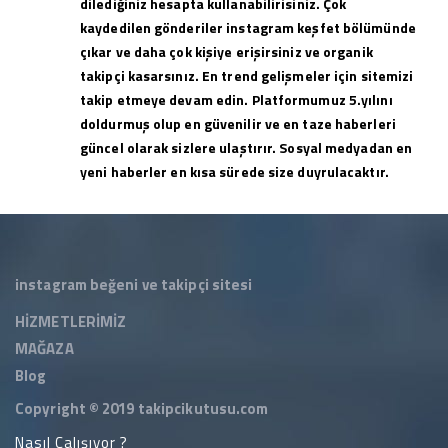
dilediğiniz hesapta kullanabilirisiniz. Çok
kaydedilen gönderiler instagram keşfet bölümünde
çıkar ve daha çok kişiye erişirsiniz ve organik
takipçi kasarsınız. En trend gelişmeler için sitemizi
takip etmeye devam edin. Platformumuz 5.yılını
doldurmuş olup en güvenilir ve en taze haberleri
güncel olarak sizlere ulaştırır. Sosyal medyadan en
yeni haberler en kısa sürede size duyrulacaktır.
instagram beğeni ve takipçi sitesi
HİZMETLERİMİZ
MAĞAZA
Blog
Copyright © 2019
takipcikutusu.com
Nasıl Çalışıyor ?