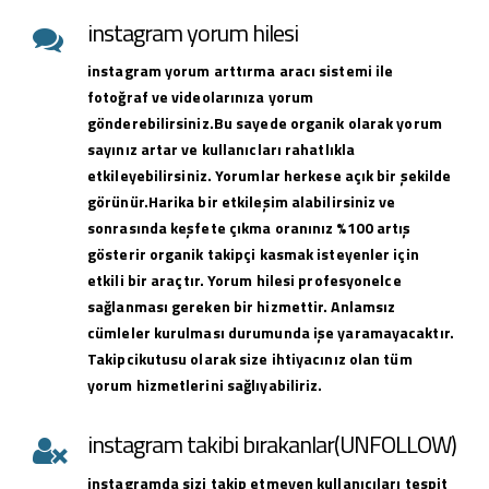
instagram yorum hilesi
instagram yorum arttırma aracı sistemi ile
fotoğraf ve videolarınıza yorum
gönderebilirsiniz.Bu sayede organik olarak yorum
sayınız artar ve kullanıcları rahatlıkla
etkileyebilirsiniz. Yorumlar herkese açık bir şekilde
görünür.Harika bir etkileşim alabilirsiniz ve
sonrasında keşfete çıkma oranınız %100 artış
gösterir organik takipçi kasmak isteyenler için
etkili bir araçtır. Yorum hilesi profesyonelce
sağlanması gereken bir hizmettir. Anlamsız
cümleler kurulması durumunda işe yaramayacaktır.
Takipcikutusu olarak size ihtiyacınız olan tüm
yorum hizmetlerini sağlıyabiliriz.
instagram takibi bırakanlar(UNFOLLOW)
instagramda sizi takip etmeyen kullanıcıları tespit