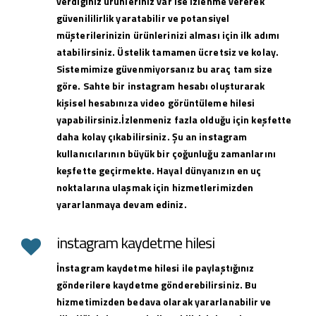
verdiğiniz ürünleriniz var ise izlenme vererek
güvenililirlik yaratabilir ve potansiyel
müşterilerinizin ürünlerinizi alması için ilk adımı
atabilirsiniz. Üstelik tamamen ücretsiz ve kolay.
Sistemimize güvenmiyorsanız bu araç tam size
göre. Sahte bir instagram hesabı oluşturarak
kişisel hesabınıza video görüntüleme hilesi
yapabilirsiniz.İzlenmeniz fazla olduğu için keşfette
daha kolay çıkabilirsiniz. Şu an instagram
kullanıcılarının büyük bir çoğunluğu zamanlarını
keşfette geçirmekte. Hayal dünyanızın en uç
noktalarına ulaşmak için hizmetlerimizden
yararlanmaya devam ediniz.
instagram kaydetme hilesi
İnstagram kaydetme hilesi ile paylaştığınız
gönderilere kaydetme gönderebilirsiniz. Bu
hizmetimizden bedava olarak yararlanabilir ve