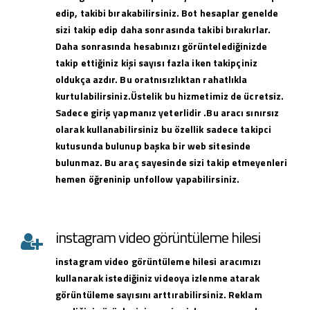
edip, takibi bırakabilirsiniz. Bot hesaplar genelde
sizi takip edip daha sonrasında takibi bırakırlar.
Daha sonrasında hesabınızı görüntelediğinizde
takip ettiğiniz kişi sayısı fazla iken takipçiniz
oldukça azdır. Bu oratnısızlıktan rahatlıkla
kurtulabilirsiniz.Üstelik bu hizmetimiz de ücretsiz.
Sadece giriş yapmanız yeterlidir .Bu aracı sınırsız
olarak kullanabilirsiniz bu özellik sadece takipci
kutusunda bulunup başka bir web sitesinde
bulunmaz. Bu araç sayesinde sizi takip etmeyenleri
hemen öğreninip unfollow yapabilirsiniz.
instagram video görüntüleme hilesi
instagram
video görüntüleme hilesi
aracımızı
kullanarak istediğiniz videoya izlenme atarak
görüntüleme sayısını arttırabilirsiniz. Reklam