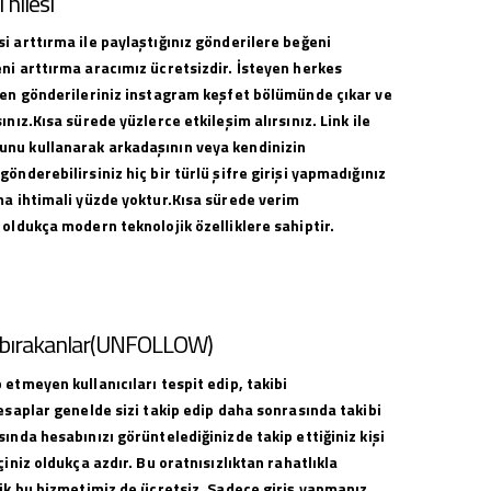
hilesi
i arttırma ile paylaştığınız gönderilere beğeni
ni arttırma aracımız ücretsizdir. İsteyen herkes
ilen gönderileriniz instagram keşfet bölümünde çıkar ve
ınız.Kısa sürede yüzlerce etkileşim alırsınız. Link ile
nu kullanarak arkadaşının veya kendinizin
gönderebilirsiniz hiç bir türlü şifre girişi yapmadığınız
ma ihtimali yüzde yoktur.Kısa sürede verim
 oldukça modern teknolojik özelliklere sahiptir.
i bırakanlar(UNFOLLOW)
 etmeyen kullanıcıları tespit edip, takibi
hesaplar genelde sizi takip edip daha sonrasında takibi
sında hesabınızı görüntelediğinizde takip ettiğiniz kişi
çiniz oldukça azdır. Bu oratnısızlıktan rahatlıkla
lik bu hizmetimiz de ücretsiz. Sadece giriş yapmanız