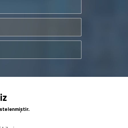
iz
stelenmiştir.