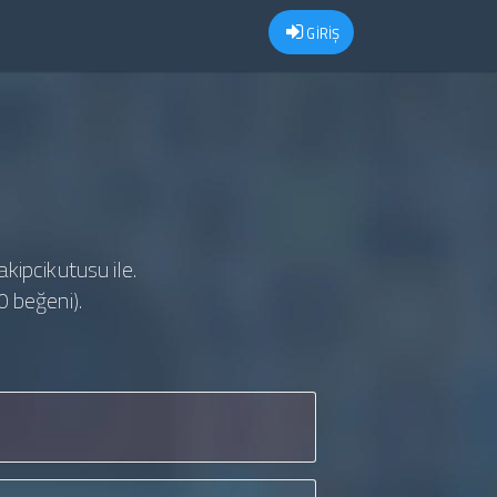
GİRİŞ
akipcikutusu ile.
0 beğeni).