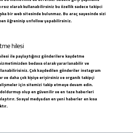
nırsız olarak kullanabilirsiniz bu özellik sadece takipci
ka bir web sitesinde bulunmaz. Bu araç sayesinde sizi
en öğreninip unfollow yapabilirsiniz.
me hilesi
lesi ile paylaştığınız gönderilere kaydetme
 hizmetimizden bedava olarak yararlanabilir ve
llanabilirisiniz. Çok kaydedilen gönderiler instagram
 ve daha çok kişiye erişirsiniz ve organik takipçi
elişmeler için sitemizi takip etmeye devam edin.
 doldurmuş olup en güvenilir ve en taze haberleri
ulaştırır. Sosyal medyadan en yeni haberler en kısa
tır.