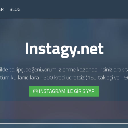
ER
BLOG
Instagy.net
ilde takipçi,beğeni,yorum,izlenme kazanabilirsiniz artık t
te tüm kullanıcılara +300 kredi ücretsiz (150 takipçi ve 15
INSTAGRAM İLE GIRIŞ YAP