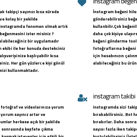
instagram beğeni 
ak takipçi sayınızı kısa sürede
İnstagram beğeni hiles
ve kolay bir şekilde
gönderebilirsiniz beğe
ak instagramda fenomen olmak artık
kullanbilir.Çok beğen
 beğenmesini ister misiniz ?
daha çok kişiye ulaşırs
alabileceğiniz bir uygulamadır
beğeni gönderme toolu
ekibi ile her konuda destekciniz
fotoğraflarına beğeni 
alışverişinize başlıyabilir kısa
için hesabınızın çalın
iniz. Her gün yüzlerce kişi gönül
alabileceğiniz bu ürün
emizi kullanmaktadır.
instagram takib
 fotoğraf ve videolarınıza yorum
instagramda sizi takip
 yorum sayınız artar ve
bırakabilirsiniz. Bot 
orumlar herkese açık bir şekilde
bırakırlar. Daha sonra
ve sonrasında keşfete çıkma
sayısı fazla iken takip
 kasmak isteyenler için etkili bir
kurtulabilirsiniz.Üste