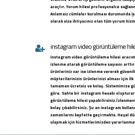
araçtır. Yorum hilesi profesyonelce sağlan
Anlamsız cümleler kurulması durumunda iş
olarak size ihtiyacınız olan tüm yorum hizme
instagram video görüntüleme hile
instagram
video görüntüleme hilesi
aracımı
izlenme atarak görüntüleme sayısını arttıra
ürünleriniz var ise izlenme vererek güvenili
müşterilerinizin ürünlerinizi alması için ilk 
tamamen ücretsiz ve kolay. Sistemimize g
göre. Sahte bir instagram hesabı oluşturar
görüntüleme hilesi yapabilirsiniz.İzlenmeni
kolay çıkabilirsiniz. Şu an instagram kullan
zamanlarını keşfette geçirmekte. Hayal dü
ulaşmak için hizmetlerimizden yararlanma