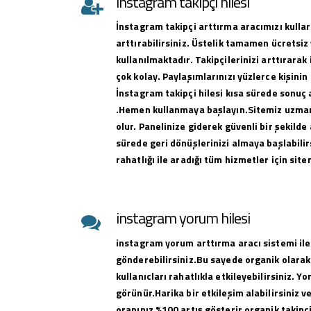
instagram takipçi hilesi
İnstagram takipçi arttırma aracımızı kullar
arttırabilirsiniz. Üstelik tamamen ücretsiz 
kullanılmaktadır. Takipçilerinizi arttırar
çok kolay. Paylaşımlarınızı yüzlerce kişinin
İnstagram takipçi hilesi kısa sürede sonuç 
.Hemen kullanmaya başlayın.Sitemiz uzman 
olur. Panelinize giderek güvenli bir şekilde 
sürede geri dönüşlerinizi almaya başlabilirs
rahatlığı ile aradığı tüm hizmetler için sit
instagram yorum hilesi
instagram yorum arttırma aracı sistemi ile
gönderebilirsiniz.Bu sayede organik olarak
kullanıcları rahatlıkla etkileyebilirsiniz. Y
görünür.Harika bir etkileşim alabilirsiniz 
oranınız %100 artış gösterir organik takipçi