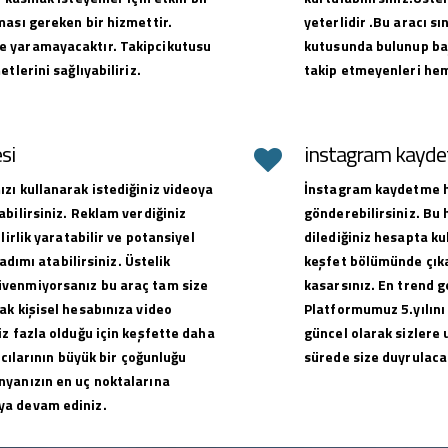
ması gereken bir hizmettir.
yeterlidir .Bu aracı sı
e yaramayacaktır. Takipcikutusu
kutusunda bulunup baş
tlerini sağlıyabiliriz.
takip etmeyenleri hem
si
instagram kaydet
zı kullanarak istediğiniz videoya
İnstagram kaydetme hi
bilirsiniz. Reklam verdiğiniz
gönderebilirsiniz. Bu
lirlik yaratabilir ve potansiyel
dilediğiniz hesapta ku
adımı atabilirsiniz. Üstelik
keşfet bölümünde çıkar
üvenmiyorsanız bu araç tam size
kasarsınız. En trend g
ak kişisel hesabınıza video
Platformumuz 5.yılını
z fazla olduğu için keşfette daha
güncel olarak sizlere 
ıcılarının büyük bir çoğunluğu
sürede size duyrulacak
nyanızın en uç noktalarına
ya devam ediniz.