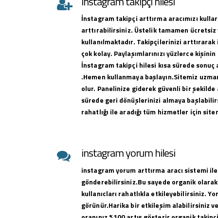
instagram takipçi hilesi
İnstagram takipçi arttırma aracımızı kullar
arttırabilirsiniz. Üstelik tamamen ücretsiz 
kullanılmaktadır. Takipçilerinizi arttırar
çok kolay. Paylaşımlarınızı yüzlerce kişinin
İnstagram takipçi hilesi kısa sürede sonuç 
.Hemen kullanmaya başlayın.Sitemiz uzman 
olur. Panelinize giderek güvenli bir şekilde 
sürede geri dönüşlerinizi almaya başlabilirs
rahatlığı ile aradığı tüm hizmetler için sit
instagram yorum hilesi
instagram yorum arttırma aracı sistemi ile
gönderebilirsiniz.Bu sayede organik olarak
kullanıcları rahatlıkla etkileyebilirsiniz. Y
görünür.Harika bir etkileşim alabilirsiniz 
oranınız %100 artış gösterir organik takipçi