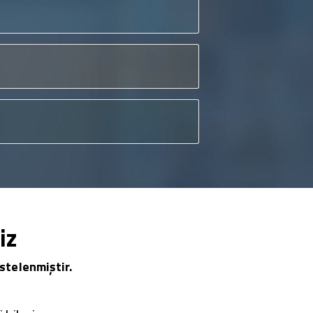
iz
stelenmiştir.