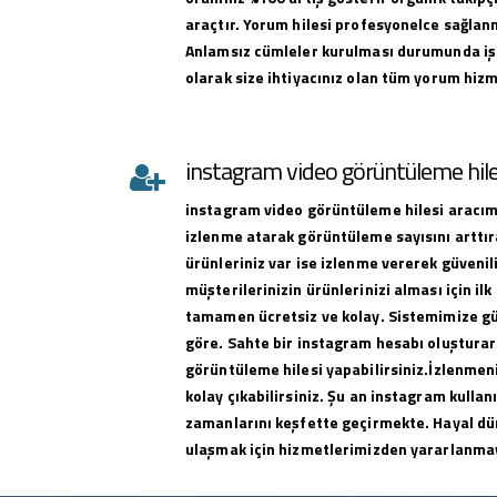
araçtır. Yorum hilesi profesyonelce sağlan
Anlamsız cümleler kurulması durumunda iş
olarak size ihtiyacınız olan tüm yorum hizme
instagram video görüntüleme hile
instagram
video görüntüleme hilesi
aracımı
izlenme atarak görüntüleme sayısını arttıra
ürünleriniz var ise izlenme vererek güvenili
müşterilerinizin ürünlerinizi alması için ilk 
tamamen ücretsiz ve kolay. Sistemimize g
göre. Sahte bir instagram hesabı oluşturar
görüntüleme hilesi yapabilirsiniz.İzlenmeni
kolay çıkabilirsiniz. Şu an instagram kullan
zamanlarını keşfette geçirmekte. Hayal dü
ulaşmak için hizmetlerimizden yararlanma