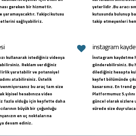
ması gereken bir hizmettir.
yeterlidir .Bu aracı sı
e yaramayacaktır. Takipcikutusu
kutusunda bulunup baş
tlerini sağlıyabiliriz.
takip etmeyenleri hem
si
instagram kaydet
zı kullanarak istediğiniz videoya
İnstagram kaydetme hi
bilirsiniz. Reklam verdiğiniz
gönderebilirsiniz. Bu
lirlik yaratabilir ve potansiyel
dilediğiniz hesapta ku
adımı atabilirsiniz. Üstelik
keşfet bölümünde çıkar
üvenmiyorsanız bu araç tam size
kasarsınız. En trend g
ak kişisel hesabınıza video
Platformumuz 5.yılını
z fazla olduğu için keşfette daha
güncel olarak sizlere 
ıcılarının büyük bir çoğunluğu
sürede size duyrulacak
nyanızın en uç noktalarına
ya devam ediniz.