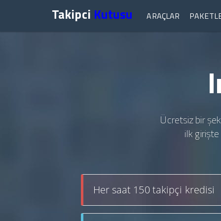
Takipci
Kutusu
ARAÇLAR
PAKETL
I
Ücretsiz bir şek
ilk giriş
Her saat 150 takipçi kredisi