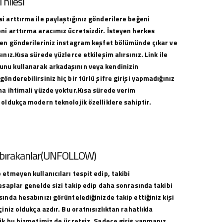
hilesi
i arttırma ile paylaştığınız gönderilere beğeni
ni arttırma aracımız ücretsizdir. İsteyen herkes
ilen gönderileriniz instagram keşfet bölümünde çıkar ve
ınız.Kısa sürede yüzlerce etkileşim alırsınız. Link ile
nu kullanarak arkadaşının veya kendinizin
gönderebilirsiniz hiç bir türlü şifre girişi yapmadığınız
ma ihtimali yüzde yoktur.Kısa sürede verim
 oldukça modern teknolojik özelliklere sahiptir.
i bırakanlar(UNFOLLOW)
 etmeyen kullanıcıları tespit edip, takibi
hesaplar genelde sizi takip edip daha sonrasında takibi
sında hesabınızı görüntelediğinizde takip ettiğiniz kişi
çiniz oldukça azdır. Bu oratnısızlıktan rahatlıkla
lik bu hizmetimiz de ücretsiz. Sadece giriş yapmanız