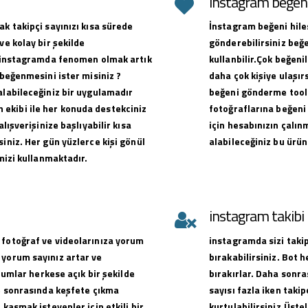
instagram beğeni 
ak takipçi sayınızı kısa sürede
İnstagram beğeni hiles
ve kolay bir şekilde
gönderebilirsiniz beğe
ak instagramda fenomen olmak artık
kullanbilir.Çok beğen
 beğenmesini ister misiniz ?
daha çok kişiye ulaşırs
alabileceğiniz bir uygulamadır
beğeni gönderme toolu
ekibi ile her konuda destekciniz
fotoğraflarına beğeni 
alışverişinize başlıyabilir kısa
için hesabınızın çalın
iniz. Her gün yüzlerce kişi gönül
alabileceğiniz bu ürün
emizi kullanmaktadır.
instagram takib
 fotoğraf ve videolarınıza yorum
instagramda sizi takip
 yorum sayınız artar ve
bırakabilirsiniz. Bot 
orumlar herkese açık bir şekilde
bırakırlar. Daha sonra
ve sonrasında keşfete çıkma
sayısı fazla iken takip
 kasmak isteyenler için etkili bir
kurtulabilirsiniz.Üste