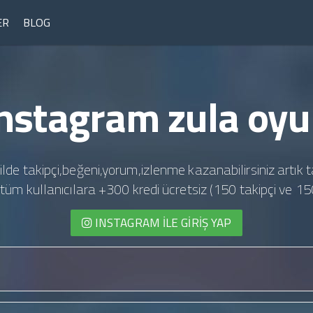
ER
BLOG
nstagram zula oy
ilde takipçi,beğeni,yorum,izlenme kazanabilirsiniz artık t
te tüm kullanıcılara +300 kredi ücretsiz (150 takipçi ve 15
INSTAGRAM İLE GIRIŞ YAP