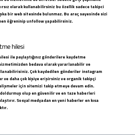
nırsız olarak kullanabilirsiniz bu özellik sadece takipci
ka bir web sitesinde bulunmaz. Bu araç sayesinde sizi
en öğreninip unfollow yapabilirsiniz.
me hilesi
lesi ile paylaştığınız gönderilere kaydetme
 hizmetimizden bedava olarak yararlanabilir ve
llanabilirisiniz. Çok kaydedilen gönderiler instagram
 ve daha çok kişiye erişirsiniz ve organik takipçi
elişmeler için sitemizi takip etmeye devam edin.
 doldurmuş olup en güvenilir ve en taze haberleri
ulaştırır. Sosyal medyadan en yeni haberler en kısa
tır.