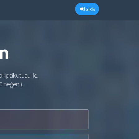
GİRİŞ
un
akipcikutusu ile.
0 beğeni).