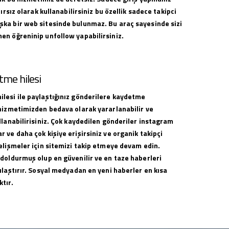
nırsız olarak kullanabilirsiniz bu özellik sadece takipci
ka bir web sitesinde bulunmaz. Bu araç sayesinde sizi
en öğreninip unfollow yapabilirsiniz.
me hilesi
lesi ile paylaştığınız gönderilere kaydetme
 hizmetimizden bedava olarak yararlanabilir ve
llanabilirisiniz. Çok kaydedilen gönderiler instagram
 ve daha çok kişiye erişirsiniz ve organik takipçi
elişmeler için sitemizi takip etmeye devam edin.
 doldurmuş olup en güvenilir ve en taze haberleri
ulaştırır. Sosyal medyadan en yeni haberler en kısa
tır.