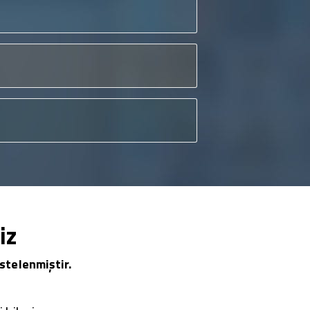
iz
stelenmiştir.