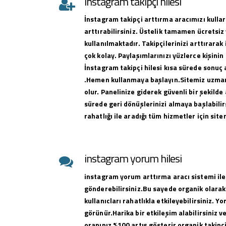
instagram takipçi hilesi
İnstagram takipçi arttırma aracımızı kullar
arttırabilirsiniz. Üstelik tamamen ücretsiz 
kullanılmaktadır. Takipçilerinizi arttırar
çok kolay. Paylaşımlarınızı yüzlerce kişinin
İnstagram takipçi hilesi kısa sürede sonuç 
.Hemen kullanmaya başlayın.Sitemiz uzman 
olur. Panelinize giderek güvenli bir şekilde 
sürede geri dönüşlerinizi almaya başlabilirs
rahatlığı ile aradığı tüm hizmetler için sit
instagram yorum hilesi
instagram yorum arttırma aracı sistemi ile
gönderebilirsiniz.Bu sayede organik olarak
kullanıcları rahatlıkla etkileyebilirsiniz. Y
görünür.Harika bir etkileşim alabilirsiniz 
oranınız %100 artış gösterir organik takipçi