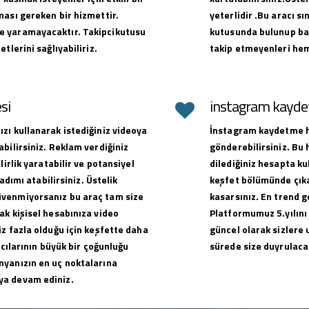
ması gereken bir hizmettir.
yeterlidir .Bu aracı sı
e yaramayacaktır. Takipcikutusu
kutusunda bulunup baş
tlerini sağlıyabiliriz.
takip etmeyenleri hem
si
instagram kaydet
zı kullanarak istediğiniz videoya
İnstagram kaydetme hi
bilirsiniz. Reklam verdiğiniz
gönderebilirsiniz. Bu
lirlik yaratabilir ve potansiyel
dilediğiniz hesapta ku
adımı atabilirsiniz. Üstelik
keşfet bölümünde çıkar
üvenmiyorsanız bu araç tam size
kasarsınız. En trend g
ak kişisel hesabınıza video
Platformumuz 5.yılını
z fazla olduğu için keşfette daha
güncel olarak sizlere 
ıcılarının büyük bir çoğunluğu
sürede size duyrulacak
nyanızın en uç noktalarına
ya devam ediniz.