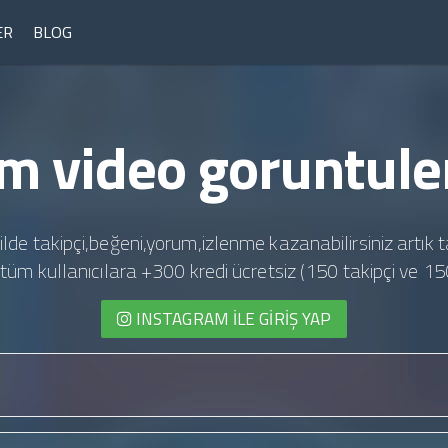
ER
BLOG
m video goruntule
ilde takipçi,beğeni,yorum,izlenme kazanabilirsiniz artık t
te tüm kullanıcılara +300 kredi ücretsiz (150 takipçi ve 15
INSTAGRAM İLE GIRIŞ YAP