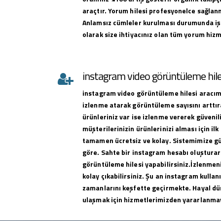
araçtır. Yorum hilesi profesyonelce sağlan
Anlamsız cümleler kurulması durumunda iş
olarak size ihtiyacınız olan tüm yorum hizme
instagram video görüntüleme hile
instagram
video görüntüleme hilesi
aracımı
izlenme atarak görüntüleme sayısını arttıra
ürünleriniz var ise izlenme vererek güvenili
müşterilerinizin ürünlerinizi alması için ilk 
tamamen ücretsiz ve kolay. Sistemimize g
göre. Sahte bir instagram hesabı oluşturar
görüntüleme hilesi yapabilirsiniz.İzlenmeni
kolay çıkabilirsiniz. Şu an instagram kullan
zamanlarını keşfette geçirmekte. Hayal dü
ulaşmak için hizmetlerimizden yararlanma