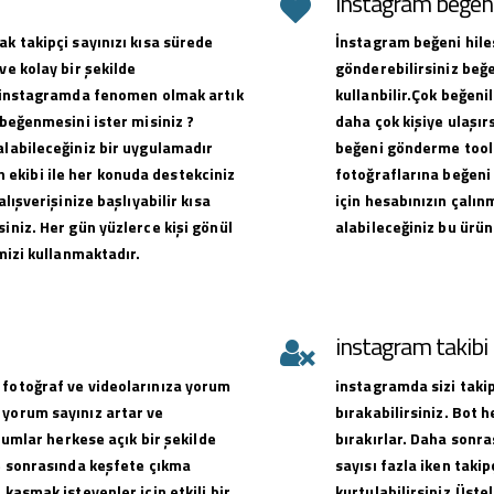
instagram beğeni 
ak takipçi sayınızı kısa sürede
İnstagram beğeni hiles
ve kolay bir şekilde
gönderebilirsiniz beğe
ak instagramda fenomen olmak artık
kullanbilir.Çok beğen
 beğenmesini ister misiniz ?
daha çok kişiye ulaşırs
alabileceğiniz bir uygulamadır
beğeni gönderme toolu
ekibi ile her konuda destekciniz
fotoğraflarına beğeni 
alışverişinize başlıyabilir kısa
için hesabınızın çalın
iniz. Her gün yüzlerce kişi gönül
alabileceğiniz bu ürün
emizi kullanmaktadır.
instagram takib
 fotoğraf ve videolarınıza yorum
instagramda sizi takip
 yorum sayınız artar ve
bırakabilirsiniz. Bot 
orumlar herkese açık bir şekilde
bırakırlar. Daha sonra
ve sonrasında keşfete çıkma
sayısı fazla iken takip
 kasmak isteyenler için etkili bir
kurtulabilirsiniz.Üste