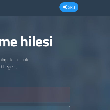
GİRİŞ
me hilesi
akipcikutusu ile.
0 beğeni).