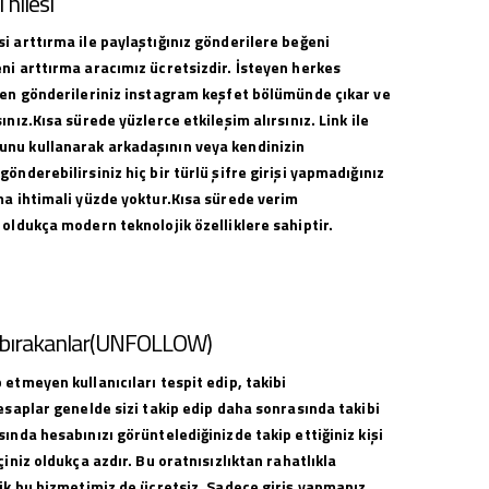
hilesi
i arttırma ile paylaştığınız gönderilere beğeni
ni arttırma aracımız ücretsizdir. İsteyen herkes
ilen gönderileriniz instagram keşfet bölümünde çıkar ve
ınız.Kısa sürede yüzlerce etkileşim alırsınız. Link ile
nu kullanarak arkadaşının veya kendinizin
gönderebilirsiniz hiç bir türlü şifre girişi yapmadığınız
ma ihtimali yüzde yoktur.Kısa sürede verim
 oldukça modern teknolojik özelliklere sahiptir.
i bırakanlar(UNFOLLOW)
 etmeyen kullanıcıları tespit edip, takibi
hesaplar genelde sizi takip edip daha sonrasında takibi
sında hesabınızı görüntelediğinizde takip ettiğiniz kişi
çiniz oldukça azdır. Bu oratnısızlıktan rahatlıkla
lik bu hizmetimiz de ücretsiz. Sadece giriş yapmanız