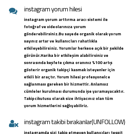
instagram yorum hilesi
instagram yorum arttırma aracı sistemi ile
fotoğraf ve videolarınıza yorum
gönderebilirsiniz.Bu sayede organik olarak yorum
sayınız artar ve kullanıcları rahatlıkla
etkileyebilirsiniz. Yorumlar herkese açık bir şekilde
görünür.Harika bir etkileşim alabilirsiniz ve
sonrasında keşfete çıkma oranınız %100 artış
gösterir organik takipçi kasmak isteyenler için
etkili bir araçtır. Yorum hilesi profesyonelce
sağlanması gereken bir hizmettir. Anlamsız
cümleler kurulması durumunda işe yaramayacaktır.
Takipcikutusu olarak size ihtiyacınız olan tüm
yorum hizmetlerini sağlıyabiliriz.
instagram takibi bırakanlar(UNFOLLOW)
instagramda sizi takip etmeyen kullanıcıları tespit