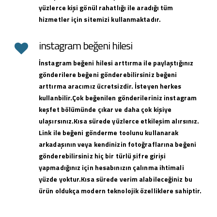
yüzlerce kişi gönül rahatlığı ile aradığı tüm
hizmetler için sitemizi kullanmaktadır.
instagram beğeni hilesi
İnstagram beğeni hilesi arttırma ile paylaştığınız
gönderilere beğeni gönderebilirsiniz beğeni
arttırma aracımız ücretsizdir. İsteyen herkes
kullanbilir.Çok beğenilen gönderileriniz instagram
keşfet bölümünde çıkar ve daha çok kişiye
ulaşırsınız.Kısa sürede yüzlerce etkileşim alırsınız.
Link ile beğeni gönderme toolunu kullanarak
arkadaşının veya kendinizin fotoğraflarına beğeni
gönderebilirsiniz hiç bir türlü şifre girişi
yapmadığınız için hesabınızın çalınma ihtimali
yüzde yoktur.Kısa sürede verim alabileceğiniz bu
ürün oldukça modern teknolojik özelliklere sahiptir.