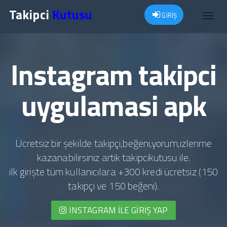
Takipci
Kutusu
GİRİŞ
Toggl
navig
Instagram takipci
uygulamasi apk
Ücretsiz bir şekilde takipçi,beğeni,yorum,izlenme
kazanabilirsiniz artık takipcikutusu ile.
ilk girişte tüm kullanıcılara +300 kredi ücretsiz (150
takipçi ve 150 beğeni).
INSTAGRAM İLE GIRIŞ YAP