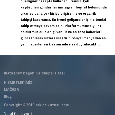
dilediğiniz hesapta kullanabilirisiniz. Çok
kaydedilen gönderiler instagram keşfet bölümünde
çıkar ve daha çok kişiye erişirsiniz ve organik
takipçi kasarsınız. En trend gelişmeler için sitemizi
takip etmeye devam edin. Platformumuz 5.yılını
doldurmuş olup en güvenilir ve en taze haberleri
güncel olarak sizlere ulaştırır. Sosyal medyadan en
yeni haberler en kısa sürede size duyrulacaktır.
instagram beğeni ve takipçi sitesi
HİZMETLERİMİZ
MAĞAZA
Blog
Copyright © 2019
takipcikutusu.com
Nasıl Çalışıyor ?