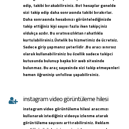
edip, takibi bırakabilirsiniz. Bot hesaplar genelde
sizi takip edip daha sonrasında takibi bırakırlar.
Daha sonrasında hesabınızı görüntelediğinizde
takip ettiğiniz kişi sayısı fazla iken takipçiniz
oldukça azdır. Bu oratnısızlıktan rahatlıkla
kurtulabilirsiniz.Üstelik bu hizmetimiz de ücretsiz.
Sadece giriş yapmanız yeterlidir .Bu aracı sınırsız
olarak kullanabilirsiniz bu özellik sadece takipci
kutusunda bulunup başka bir web sitesinde
bulunmaz. Bu araç sayesinde sizi takip etmeyenleri
hemen öğreninip unfollow yapabilirsiniz.
instagram video görüntüleme hilesi
instagram
video görüntüleme hilesi
aracımızı
kullanarak istediğiniz videoya izlenme atarak
görüntüleme sayısını arttırabilirsiniz. Reklam