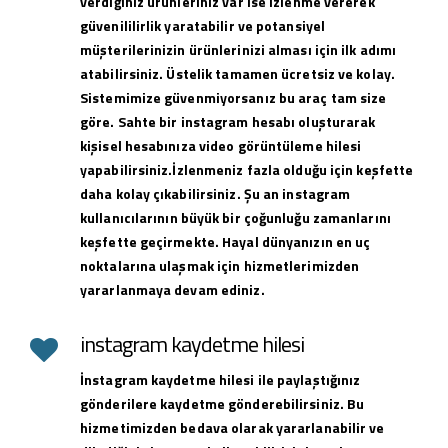
verdiğiniz ürünleriniz var ise izlenme vererek
güvenililirlik yaratabilir ve potansiyel
müşterilerinizin ürünlerinizi alması için ilk adımı
atabilirsiniz. Üstelik tamamen ücretsiz ve kolay.
Sistemimize güvenmiyorsanız bu araç tam size
göre. Sahte bir instagram hesabı oluşturarak
kişisel hesabınıza video görüntüleme hilesi
yapabilirsiniz.İzlenmeniz fazla olduğu için keşfette
daha kolay çıkabilirsiniz. Şu an instagram
kullanıcılarının büyük bir çoğunluğu zamanlarını
keşfette geçirmekte. Hayal dünyanızın en uç
noktalarına ulaşmak için hizmetlerimizden
yararlanmaya devam ediniz.
instagram kaydetme hilesi
İnstagram kaydetme hilesi ile paylaştığınız
gönderilere kaydetme gönderebilirsiniz. Bu
hizmetimizden bedava olarak yararlanabilir ve