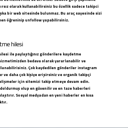
nırsız olarak kullanabilirsiniz bu özellik sadece takipci
ka bir web sitesinde bulunmaz. Bu araç sayesinde sizi
en öğreninip unfollow yapabilirsiniz.
me hilesi
lesi ile paylaştığınız gönderilere kaydetme
 hizmetimizden bedava olarak yararlanabilir ve
llanabilirisiniz. Çok kaydedilen gönderiler instagram
 ve daha çok kişiye erişirsiniz ve organik takipçi
elişmeler için sitemizi takip etmeye devam edin.
 doldurmuş olup en güvenilir ve en taze haberleri
ulaştırır. Sosyal medyadan en yeni haberler en kısa
tır.