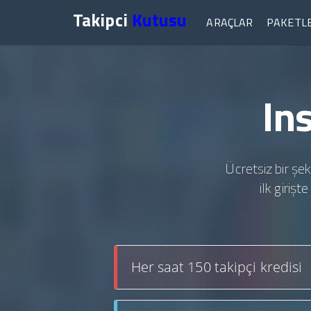
Takipci
Kutusu
ARAÇLAR
PAKETL
In
Ücretsiz bir şek
ilk giriş
Her saat 150 takipçi kredisi