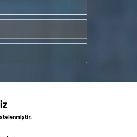
iz
stelenmiştir.