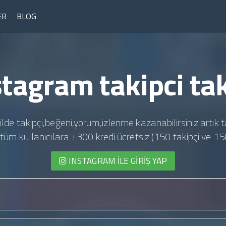
ER
BLOG
stagram takipci tak
ilde takipçi,beğeni,yorum,izlenme kazanabilirsiniz artık t
te tüm kullanıcılara +300 kredi ücretsiz (150 takipçi ve 15
INSTAGRAM İLE GIRIŞ YAP