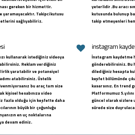
ması gereken bir hizmettir.
yeterlidir .Bu aracı sı
e yaramayacaktır. Takipcikutusu
kutusunda bulunup baş
tlerini sağlıyabiliriz.
takip etmeyenleri hem
si
instagram kaydet
zı kullanarak istediğiniz videoya
İnstagram kaydetme hi
bilirsiniz. Reklam verdiğiniz
gönderebilirsiniz. Bu
lirlik yaratabilir ve potansiyel
dilediğiniz hesapta ku
adımı atabilirsiniz. Üstelik
keşfet bölümünde çıkar
üvenmiyorsanız bu araç tam size
kasarsınız. En trend g
ak kişisel hesabınıza video
Platformumuz 5.yılını
z fazla olduğu için keşfette daha
güncel olarak sizlere 
ıcılarının büyük bir çoğunluğu
sürede size duyrulacak
nyanızın en uç noktalarına
ya devam ediniz.