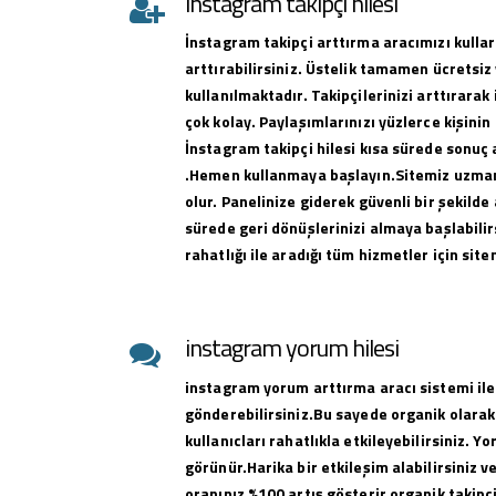
instagram takipçi hilesi
İnstagram takipçi arttırma aracımızı kullar
arttırabilirsiniz. Üstelik tamamen ücretsiz 
kullanılmaktadır. Takipçilerinizi arttırar
çok kolay. Paylaşımlarınızı yüzlerce kişinin
İnstagram takipçi hilesi kısa sürede sonuç 
.Hemen kullanmaya başlayın.Sitemiz uzman 
olur. Panelinize giderek güvenli bir şekilde 
sürede geri dönüşlerinizi almaya başlabilirs
rahatlığı ile aradığı tüm hizmetler için sit
instagram yorum hilesi
instagram yorum arttırma aracı sistemi ile
gönderebilirsiniz.Bu sayede organik olarak
kullanıcları rahatlıkla etkileyebilirsiniz. Y
görünür.Harika bir etkileşim alabilirsiniz 
oranınız %100 artış gösterir organik takipçi