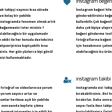
instagram beğeni 
ak takipçi sayınızı kısa sürede
İnstagram beğeni hiles
ve kolay bir şekilde
gönderebilirsiniz beğe
ak instagramda fenomen olmak artık
kullanbilir.Çok beğen
 beğenmesini ister misiniz ?
daha çok kişiye ulaşırs
alabileceğiniz bir uygulamadır
beğeni gönderme toolu
ekibi ile her konuda destekciniz
fotoğraflarına beğeni 
alışverişinize başlıyabilir kısa
için hesabınızın çalın
iniz. Her gün yüzlerce kişi gönül
alabileceğiniz bu ürün
emizi kullanmaktadır.
instagram takib
 fotoğraf ve videolarınıza yorum
instagramda sizi takip
 yorum sayınız artar ve
bırakabilirsiniz. Bot 
orumlar herkese açık bir şekilde
bırakırlar. Daha sonra
ve sonrasında keşfete çıkma
sayısı fazla iken takip
 kasmak isteyenler için etkili bir
kurtulabilirsiniz.Üste