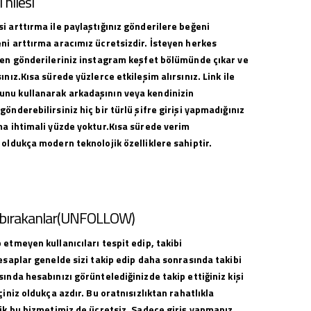
hilesi
i arttırma ile paylaştığınız gönderilere beğeni
ni arttırma aracımız ücretsizdir. İsteyen herkes
ilen gönderileriniz instagram keşfet bölümünde çıkar ve
ınız.Kısa sürede yüzlerce etkileşim alırsınız. Link ile
nu kullanarak arkadaşının veya kendinizin
gönderebilirsiniz hiç bir türlü şifre girişi yapmadığınız
ma ihtimali yüzde yoktur.Kısa sürede verim
 oldukça modern teknolojik özelliklere sahiptir.
i bırakanlar(UNFOLLOW)
 etmeyen kullanıcıları tespit edip, takibi
hesaplar genelde sizi takip edip daha sonrasında takibi
sında hesabınızı görüntelediğinizde takip ettiğiniz kişi
çiniz oldukça azdır. Bu oratnısızlıktan rahatlıkla
lik bu hizmetimiz de ücretsiz. Sadece giriş yapmanız