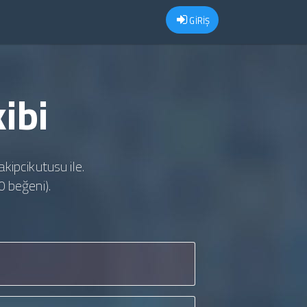
GİRİŞ
ibi
akipcikutusu ile.
0 beğeni).