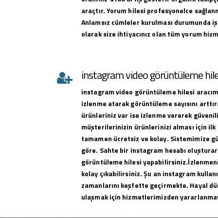
araçtır. Yorum hilesi profesyonelce sağlan
Anlamsız cümleler kurulması durumunda iş
olarak size ihtiyacınız olan tüm yorum hizme
instagram video görüntüleme hile
instagram
video görüntüleme hilesi
aracımı
izlenme atarak görüntüleme sayısını arttıra
ürünleriniz var ise izlenme vererek güvenili
müşterilerinizin ürünlerinizi alması için ilk 
tamamen ücretsiz ve kolay. Sistemimize g
göre. Sahte bir instagram hesabı oluşturar
görüntüleme hilesi yapabilirsiniz.İzlenmeni
kolay çıkabilirsiniz. Şu an instagram kullan
zamanlarını keşfette geçirmekte. Hayal dü
ulaşmak için hizmetlerimizden yararlanma