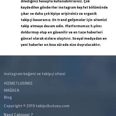
dilediğiniz hesapta kullanabilirisiniz. Çok
kaydedilen gönderiler instagram keşfet bölümünde
çıkar ve daha çok kişiye erişirsiniz ve organik
takipçi kasarsınız. En trend gelişmeler için sitemizi
takip etmeye devam edin. Platformumuz 5.yılını
doldurmuş olup en güvenilir ve en taze haberleri
güncel olarak sizlere ulaştırır. Sosyal medyadan en
yeni haberler en kısa sürede size duyrulacaktır.
instagram beğeni ve takipçi sitesi
HİZMETLERİMİZ
MAĞAZA
Blog
Copyright © 2019
takipcikutusu.com
Nasıl Çalışıyor ?