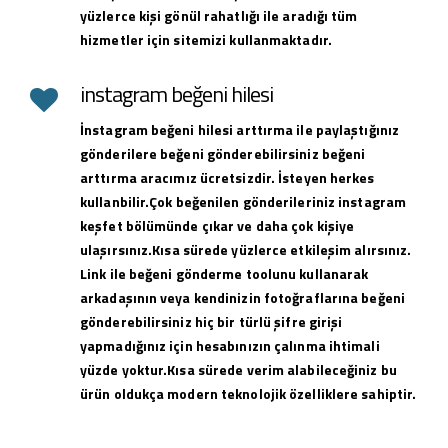
yüzlerce kişi gönül rahatlığı ile aradığı tüm
hizmetler için sitemizi kullanmaktadır.
instagram beğeni hilesi
İnstagram beğeni hilesi arttırma ile paylaştığınız
gönderilere beğeni gönderebilirsiniz beğeni
arttırma aracımız ücretsizdir. İsteyen herkes
kullanbilir.Çok beğenilen gönderileriniz instagram
keşfet bölümünde çıkar ve daha çok kişiye
ulaşırsınız.Kısa sürede yüzlerce etkileşim alırsınız.
Link ile beğeni gönderme toolunu kullanarak
arkadaşının veya kendinizin fotoğraflarına beğeni
gönderebilirsiniz hiç bir türlü şifre girişi
yapmadığınız için hesabınızın çalınma ihtimali
yüzde yoktur.Kısa sürede verim alabileceğiniz bu
ürün oldukça modern teknolojik özelliklere sahiptir.