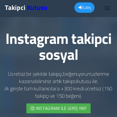
Takipci
Kutusu
GİRİŞ
Toggl
navig
Instagram takipci
sosyal
Ücretsiz bir şekilde takipçi,beğeni,yorum,izlenme
kazanabilirsiniz artık takipcikutusu ile.
ilk girişte tüm kullanıcılara +300 kredi ücretsiz (150
takipçi ve 150 beğeni).
INSTAGRAM İLE GIRIŞ YAP