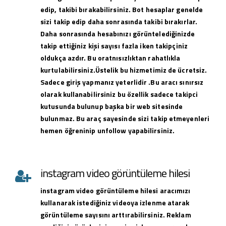
edip, takibi bırakabilirsiniz. Bot hesaplar genelde
sizi takip edip daha sonrasında takibi bırakırlar.
Daha sonrasında hesabınızı görüntelediğinizde
takip ettiğiniz kişi sayısı fazla iken takipçiniz
oldukça azdır. Bu oratnısızlıktan rahatlıkla
kurtulabilirsiniz.Üstelik bu hizmetimiz de ücretsiz.
Sadece giriş yapmanız yeterlidir .Bu aracı sınırsız
olarak kullanabilirsiniz bu özellik sadece takipci
kutusunda bulunup başka bir web sitesinde
bulunmaz. Bu araç sayesinde sizi takip etmeyenleri
hemen öğreninip unfollow yapabilirsiniz.
instagram video görüntüleme hilesi
instagram
video görüntüleme hilesi
aracımızı
kullanarak istediğiniz videoya izlenme atarak
görüntüleme sayısını arttırabilirsiniz. Reklam