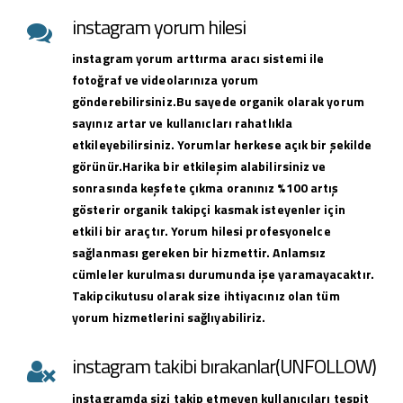
instagram yorum hilesi
instagram yorum arttırma aracı sistemi ile
fotoğraf ve videolarınıza yorum
gönderebilirsiniz.Bu sayede organik olarak yorum
sayınız artar ve kullanıcları rahatlıkla
etkileyebilirsiniz. Yorumlar herkese açık bir şekilde
görünür.Harika bir etkileşim alabilirsiniz ve
sonrasında keşfete çıkma oranınız %100 artış
gösterir organik takipçi kasmak isteyenler için
etkili bir araçtır. Yorum hilesi profesyonelce
sağlanması gereken bir hizmettir. Anlamsız
cümleler kurulması durumunda işe yaramayacaktır.
Takipcikutusu olarak size ihtiyacınız olan tüm
yorum hizmetlerini sağlıyabiliriz.
instagram takibi bırakanlar(UNFOLLOW)
instagramda sizi takip etmeyen kullanıcıları tespit