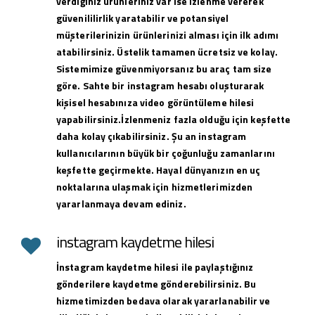
verdiğiniz ürünleriniz var ise izlenme vererek
güvenililirlik yaratabilir ve potansiyel
müşterilerinizin ürünlerinizi alması için ilk adımı
atabilirsiniz. Üstelik tamamen ücretsiz ve kolay.
Sistemimize güvenmiyorsanız bu araç tam size
göre. Sahte bir instagram hesabı oluşturarak
kişisel hesabınıza video görüntüleme hilesi
yapabilirsiniz.İzlenmeniz fazla olduğu için keşfette
daha kolay çıkabilirsiniz. Şu an instagram
kullanıcılarının büyük bir çoğunluğu zamanlarını
keşfette geçirmekte. Hayal dünyanızın en uç
noktalarına ulaşmak için hizmetlerimizden
yararlanmaya devam ediniz.
instagram kaydetme hilesi
İnstagram kaydetme hilesi ile paylaştığınız
gönderilere kaydetme gönderebilirsiniz. Bu
hizmetimizden bedava olarak yararlanabilir ve