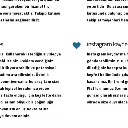
ması gereken bir hizmettir.
yeterlidir .Bu aracı sı
e yaramayacaktır. Takipcikutusu
kutusunda bulunup baş
tlerini sağlıyabiliriz.
takip etmeyenleri hem
si
instagram kaydet
zı kullanarak istediğiniz videoya
İnstagram kaydetme hi
bilirsiniz. Reklam verdiğiniz
gönderebilirsiniz. Bu
lirlik yaratabilir ve potansiyel
dilediğiniz hesapta ku
adımı atabilirsiniz. Üstelik
keşfet bölümünde çıkar
üvenmiyorsanız bu araç tam size
kasarsınız. En trend g
ak kişisel hesabınıza video
Platformumuz 5.yılını
z fazla olduğu için keşfette daha
güncel olarak sizlere 
ıcılarının büyük bir çoğunluğu
sürede size duyrulacak
nyanızın en uç noktalarına
ya devam ediniz.