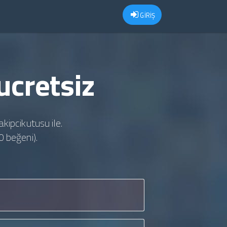
GİRİŞ
ucretsiz
akipcikutusu ile.
0 beğeni).