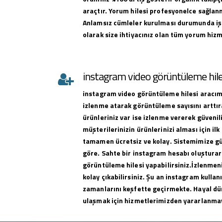
araçtır. Yorum hilesi profesyonelce sağlan
Anlamsız cümleler kurulması durumunda iş
olarak size ihtiyacınız olan tüm yorum hizme
instagram video görüntüleme hile
instagram
video görüntüleme hilesi
aracımı
izlenme atarak görüntüleme sayısını arttıra
ürünleriniz var ise izlenme vererek güvenili
müşterilerinizin ürünlerinizi alması için ilk 
tamamen ücretsiz ve kolay. Sistemimize g
göre. Sahte bir instagram hesabı oluşturar
görüntüleme hilesi yapabilirsiniz.İzlenmeni
kolay çıkabilirsiniz. Şu an instagram kullan
zamanlarını keşfette geçirmekte. Hayal dü
ulaşmak için hizmetlerimizden yararlanma