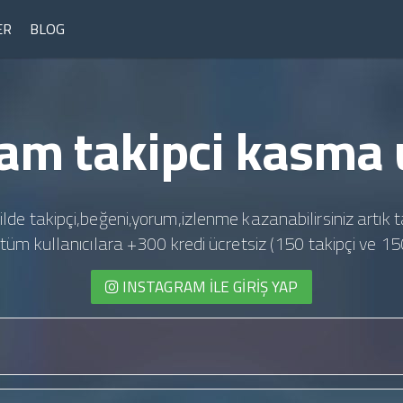
ER
BLOG
am takipci kasma 
ilde takipçi,beğeni,yorum,izlenme kazanabilirsiniz artık t
te tüm kullanıcılara +300 kredi ücretsiz (150 takipçi ve 15
INSTAGRAM İLE GIRIŞ YAP