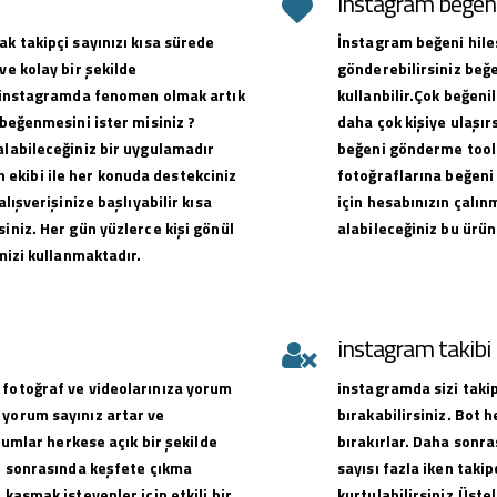
instagram beğeni 
ak takipçi sayınızı kısa sürede
İnstagram beğeni hiles
ve kolay bir şekilde
gönderebilirsiniz beğe
ak instagramda fenomen olmak artık
kullanbilir.Çok beğen
 beğenmesini ister misiniz ?
daha çok kişiye ulaşırs
alabileceğiniz bir uygulamadır
beğeni gönderme toolu
ekibi ile her konuda destekciniz
fotoğraflarına beğeni 
alışverişinize başlıyabilir kısa
için hesabınızın çalın
iniz. Her gün yüzlerce kişi gönül
alabileceğiniz bu ürün
emizi kullanmaktadır.
instagram takib
 fotoğraf ve videolarınıza yorum
instagramda sizi takip
 yorum sayınız artar ve
bırakabilirsiniz. Bot 
orumlar herkese açık bir şekilde
bırakırlar. Daha sonra
ve sonrasında keşfete çıkma
sayısı fazla iken takip
 kasmak isteyenler için etkili bir
kurtulabilirsiniz.Üste