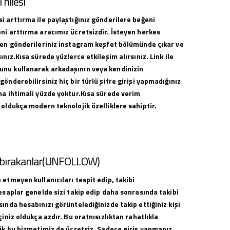
hilesi
i arttırma ile paylaştığınız gönderilere beğeni
ni arttırma aracımız ücretsizdir. İsteyen herkes
ilen gönderileriniz instagram keşfet bölümünde çıkar ve
ınız.Kısa sürede yüzlerce etkileşim alırsınız. Link ile
nu kullanarak arkadaşının veya kendinizin
gönderebilirsiniz hiç bir türlü şifre girişi yapmadığınız
ma ihtimali yüzde yoktur.Kısa sürede verim
 oldukça modern teknolojik özelliklere sahiptir.
i bırakanlar(UNFOLLOW)
 etmeyen kullanıcıları tespit edip, takibi
hesaplar genelde sizi takip edip daha sonrasında takibi
sında hesabınızı görüntelediğinizde takip ettiğiniz kişi
çiniz oldukça azdır. Bu oratnısızlıktan rahatlıkla
lik bu hizmetimiz de ücretsiz. Sadece giriş yapmanız