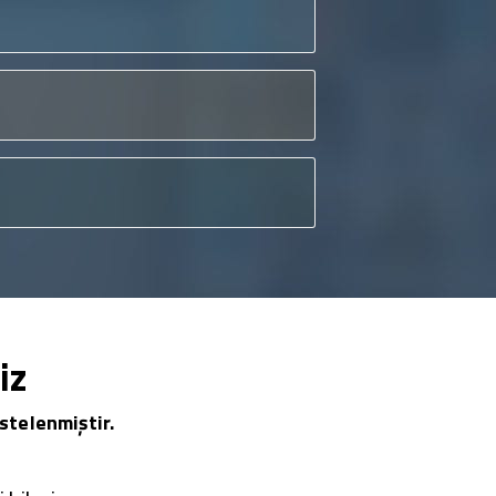
iz
stelenmiştir.