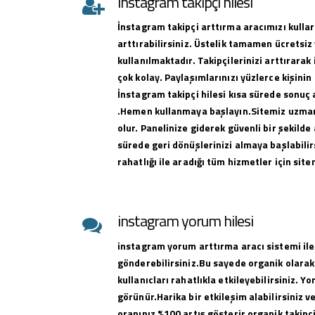
instagram takipçi hilesi
İnstagram takipçi arttırma aracımızı kullar
arttırabilirsiniz. Üstelik tamamen ücretsiz 
kullanılmaktadır. Takipçilerinizi arttırar
çok kolay. Paylaşımlarınızı yüzlerce kişinin
İnstagram takipçi hilesi kısa sürede sonuç 
.Hemen kullanmaya başlayın.Sitemiz uzman 
olur. Panelinize giderek güvenli bir şekilde 
sürede geri dönüşlerinizi almaya başlabilirs
rahatlığı ile aradığı tüm hizmetler için sit
instagram yorum hilesi
instagram yorum arttırma aracı sistemi ile
gönderebilirsiniz.Bu sayede organik olarak
kullanıcları rahatlıkla etkileyebilirsiniz. Y
görünür.Harika bir etkileşim alabilirsiniz 
oranınız %100 artış gösterir organik takipçi