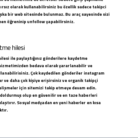
nırsız olarak kullanabilirsiniz bu özellik sadece takipci
ka bir web sitesinde bulunmaz. Bu araç sayesinde sizi
en öğreninip unfollow yapabilirsiniz.
me hilesi
lesi ile paylaştığınız gönderilere kaydetme
 hizmetimizden bedava olarak yararlanabilir ve
llanabilirisiniz. Çok kaydedilen gönderiler instagram
 ve daha çok kişiye erişirsiniz ve organik takipçi
elişmeler için sitemizi takip etmeye devam edin.
 doldurmuş olup en güvenilir ve en taze haberleri
ulaştırır. Sosyal medyadan en yeni haberler en kısa
tır.