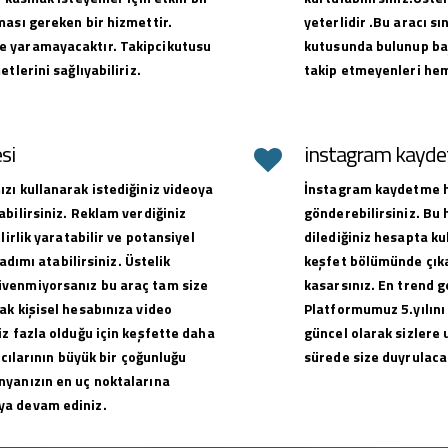
ması gereken bir hizmettir.
yeterlidir .Bu aracı sı
e yaramayacaktır. Takipcikutusu
kutusunda bulunup baş
tlerini sağlıyabiliriz.
takip etmeyenleri hem
si
instagram kaydet
zı kullanarak istediğiniz videoya
İnstagram kaydetme hi
bilirsiniz. Reklam verdiğiniz
gönderebilirsiniz. Bu
lirlik yaratabilir ve potansiyel
dilediğiniz hesapta ku
adımı atabilirsiniz. Üstelik
keşfet bölümünde çıkar
üvenmiyorsanız bu araç tam size
kasarsınız. En trend g
ak kişisel hesabınıza video
Platformumuz 5.yılını
z fazla olduğu için keşfette daha
güncel olarak sizlere 
ıcılarının büyük bir çoğunluğu
sürede size duyrulacak
nyanızın en uç noktalarına
ya devam ediniz.