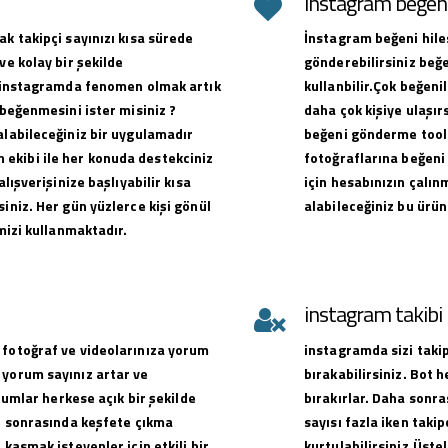
instagram beğeni 
ak takipçi sayınızı kısa sürede
İnstagram beğeni hiles
ve kolay bir şekilde
gönderebilirsiniz beğe
ak instagramda fenomen olmak artık
kullanbilir.Çok beğen
 beğenmesini ister misiniz ?
daha çok kişiye ulaşırs
alabileceğiniz bir uygulamadır
beğeni gönderme toolu
ekibi ile her konuda destekciniz
fotoğraflarına beğeni 
alışverişinize başlıyabilir kısa
için hesabınızın çalın
iniz. Her gün yüzlerce kişi gönül
alabileceğiniz bu ürün
emizi kullanmaktadır.
instagram takib
 fotoğraf ve videolarınıza yorum
instagramda sizi takip
 yorum sayınız artar ve
bırakabilirsiniz. Bot 
orumlar herkese açık bir şekilde
bırakırlar. Daha sonra
ve sonrasında keşfete çıkma
sayısı fazla iken takip
 kasmak isteyenler için etkili bir
kurtulabilirsiniz.Üste