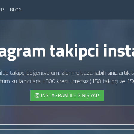
ER
BLOG
agram takipci ins
ilde takipçi,beğeni,yorum,izlenme kazanabilirsiniz artık t
te tüm kullanıcılara +300 kredi ücretsiz (150 takipçi ve 15
INSTAGRAM İLE GIRIŞ YAP