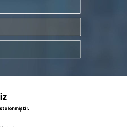
iz
stelenmiştir.