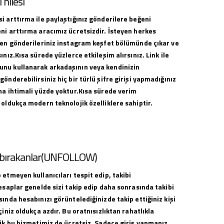
hilesi
i arttırma ile paylaştığınız gönderilere beğeni
ni arttırma aracımız ücretsizdir. İsteyen herkes
ilen gönderileriniz instagram keşfet bölümünde çıkar ve
ınız.Kısa sürede yüzlerce etkileşim alırsınız. Link ile
nu kullanarak arkadaşının veya kendinizin
gönderebilirsiniz hiç bir türlü şifre girişi yapmadığınız
ma ihtimali yüzde yoktur.Kısa sürede verim
 oldukça modern teknolojik özelliklere sahiptir.
i bırakanlar(UNFOLLOW)
 etmeyen kullanıcıları tespit edip, takibi
hesaplar genelde sizi takip edip daha sonrasında takibi
sında hesabınızı görüntelediğinizde takip ettiğiniz kişi
çiniz oldukça azdır. Bu oratnısızlıktan rahatlıkla
lik bu hizmetimiz de ücretsiz. Sadece giriş yapmanız