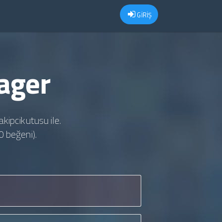
GİRİŞ
tager
akipcikutusu ile.
0 beğeni).