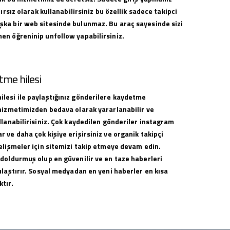
nırsız olarak kullanabilirsiniz bu özellik sadece takipci
ka bir web sitesinde bulunmaz. Bu araç sayesinde sizi
en öğreninip unfollow yapabilirsiniz.
me hilesi
lesi ile paylaştığınız gönderilere kaydetme
 hizmetimizden bedava olarak yararlanabilir ve
llanabilirisiniz. Çok kaydedilen gönderiler instagram
 ve daha çok kişiye erişirsiniz ve organik takipçi
elişmeler için sitemizi takip etmeye devam edin.
 doldurmuş olup en güvenilir ve en taze haberleri
ulaştırır. Sosyal medyadan en yeni haberler en kısa
tır.