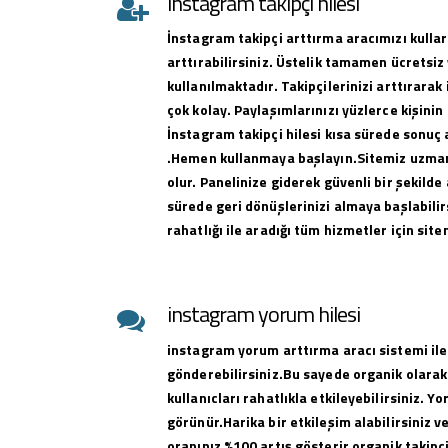
instagram takipçi hilesi
İnstagram takipçi arttırma aracımızı kullar
arttırabilirsiniz. Üstelik tamamen ücretsiz 
kullanılmaktadır. Takipçilerinizi arttırar
çok kolay. Paylaşımlarınızı yüzlerce kişinin
İnstagram takipçi hilesi kısa sürede sonuç 
.Hemen kullanmaya başlayın.Sitemiz uzman 
olur. Panelinize giderek güvenli bir şekilde 
sürede geri dönüşlerinizi almaya başlabilirs
rahatlığı ile aradığı tüm hizmetler için sit
instagram yorum hilesi
instagram yorum arttırma aracı sistemi ile
gönderebilirsiniz.Bu sayede organik olarak
kullanıcları rahatlıkla etkileyebilirsiniz. Y
görünür.Harika bir etkileşim alabilirsiniz 
oranınız %100 artış gösterir organik takipçi