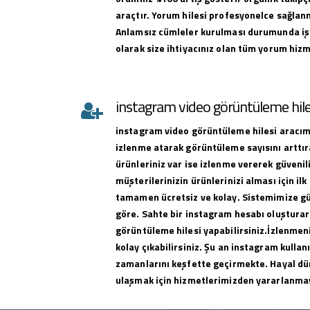
araçtır. Yorum hilesi profesyonelce sağlan
Anlamsız cümleler kurulması durumunda iş
olarak size ihtiyacınız olan tüm yorum hizme
instagram video görüntüleme hile
instagram
video görüntüleme hilesi
aracımı
izlenme atarak görüntüleme sayısını arttıra
ürünleriniz var ise izlenme vererek güvenili
müşterilerinizin ürünlerinizi alması için ilk 
tamamen ücretsiz ve kolay. Sistemimize g
göre. Sahte bir instagram hesabı oluşturar
görüntüleme hilesi yapabilirsiniz.İzlenmeni
kolay çıkabilirsiniz. Şu an instagram kullan
zamanlarını keşfette geçirmekte. Hayal dü
ulaşmak için hizmetlerimizden yararlanma