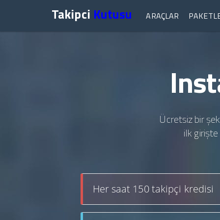
Takipci
Kutusu
ARAÇLAR
PAKETL
Inst
Ücretsiz bir şek
ilk giriş
Her saat 150 takipçi kredisi