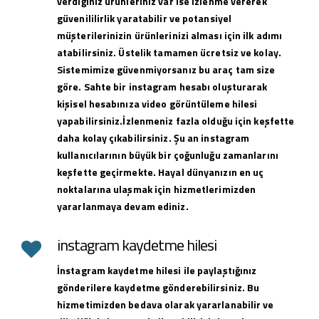
verdiğiniz ürünleriniz var ise izlenme vererek
güvenililirlik yaratabilir ve potansiyel
müşterilerinizin ürünlerinizi alması için ilk adımı
atabilirsiniz. Üstelik tamamen ücretsiz ve kolay.
Sistemimize güvenmiyorsanız bu araç tam size
göre. Sahte bir instagram hesabı oluşturarak
kişisel hesabınıza video görüntüleme hilesi
yapabilirsiniz.İzlenmeniz fazla olduğu için keşfette
daha kolay çıkabilirsiniz. Şu an instagram
kullanıcılarının büyük bir çoğunluğu zamanlarını
keşfette geçirmekte. Hayal dünyanızın en uç
noktalarına ulaşmak için hizmetlerimizden
yararlanmaya devam ediniz.
instagram kaydetme hilesi
İnstagram kaydetme hilesi ile paylaştığınız
gönderilere kaydetme gönderebilirsiniz. Bu
hizmetimizden bedava olarak yararlanabilir ve