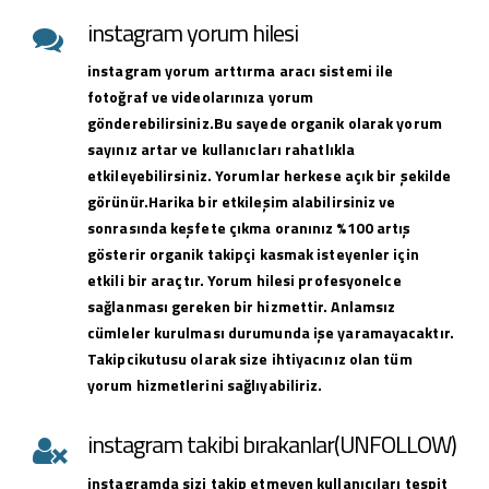
instagram yorum hilesi
instagram yorum arttırma aracı sistemi ile
fotoğraf ve videolarınıza yorum
gönderebilirsiniz.Bu sayede organik olarak yorum
sayınız artar ve kullanıcları rahatlıkla
etkileyebilirsiniz. Yorumlar herkese açık bir şekilde
görünür.Harika bir etkileşim alabilirsiniz ve
sonrasında keşfete çıkma oranınız %100 artış
gösterir organik takipçi kasmak isteyenler için
etkili bir araçtır. Yorum hilesi profesyonelce
sağlanması gereken bir hizmettir. Anlamsız
cümleler kurulması durumunda işe yaramayacaktır.
Takipcikutusu olarak size ihtiyacınız olan tüm
yorum hizmetlerini sağlıyabiliriz.
instagram takibi bırakanlar(UNFOLLOW)
instagramda sizi takip etmeyen kullanıcıları tespit