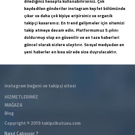
dilediğiniz hesapta kullanabilirisiniz. Çok
kaydedilen gönderiler instagram keşfet bölümünde
çıkar ve daha çok kişiye erişirsiniz ve organik
takipçi kasarsınız. En trend gelişmeler için sitemizi
takip etmeye devam edin. Platformumuz 5.yılını
doldurmuş olup en güvenilir ve en taze haberleri
güncel olarak sizlere ulaştırır. Sosyal medyadan en
yeni haberler en kısa sürede size duyrulacaktır.
instagram beğeni ve takipçi sitesi
HİZMETLERİMİZ
MAĞAZA
Blog
Copyright © 2019
takipcikutusu.com
Nasıl Çalışıyor ?