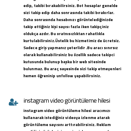
edip, takibi bırakabilirsiniz. Bot hesaplar genelde
sizi takip edip daha sonrasında takibi bırakırlar.
Daha sonrasında hesabınızı görüntelediğinizde
takip ettiğiniz kişi sayısı fazla iken takipçiniz
oldukça azdır. Bu oratnısızlıktan rahatlıkla
kurtulabilirsiniz.Üstelik bu hizmetimiz de ücretsiz.
Sadece giriş yapmanız yeterlidir .Bu aracı sınırsız
olarak kullanabilirsiniz bu özellik sadece takipci
kutusunda bulunup başka bir web sitesinde
bulunmaz. Bu araç sayesinde sizi takip etmeyenleri
hemen öğreninip unfollow yapabilirsiniz.
instagram video görüntüleme hilesi
instagram
video görüntüleme hilesi
aracımızı
kullanarak istediğiniz videoya izlenme atarak
görüntüleme sayısını arttırabilirsiniz. Reklam