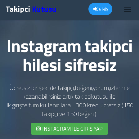
Takipci
Kutusu
GİRİŞ
Toggl
navig
Instagram takipci
hilesi sifresiz
Ücretsiz bir şekilde takipçi,beğeni,yorum,izlenme
kazanabilirsiniz artık takipcikutusu ile.
ilk girişte tüm kullanıcılara +300 kredi ücretsiz (150
takipçi ve 150 beğeni).
INSTAGRAM İLE GIRIŞ YAP