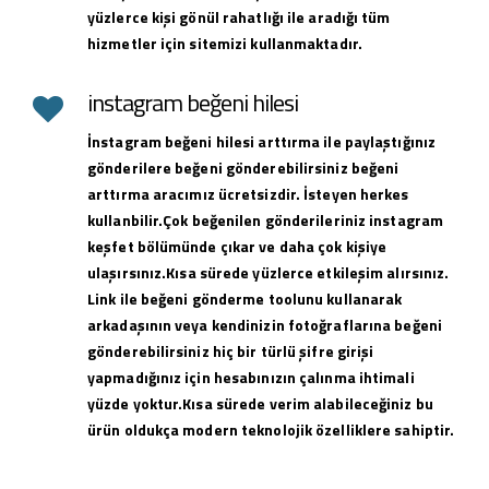
yüzlerce kişi gönül rahatlığı ile aradığı tüm
hizmetler için sitemizi kullanmaktadır.
instagram beğeni hilesi
İnstagram beğeni hilesi arttırma ile paylaştığınız
gönderilere beğeni gönderebilirsiniz beğeni
arttırma aracımız ücretsizdir. İsteyen herkes
kullanbilir.Çok beğenilen gönderileriniz instagram
keşfet bölümünde çıkar ve daha çok kişiye
ulaşırsınız.Kısa sürede yüzlerce etkileşim alırsınız.
Link ile beğeni gönderme toolunu kullanarak
arkadaşının veya kendinizin fotoğraflarına beğeni
gönderebilirsiniz hiç bir türlü şifre girişi
yapmadığınız için hesabınızın çalınma ihtimali
yüzde yoktur.Kısa sürede verim alabileceğiniz bu
ürün oldukça modern teknolojik özelliklere sahiptir.