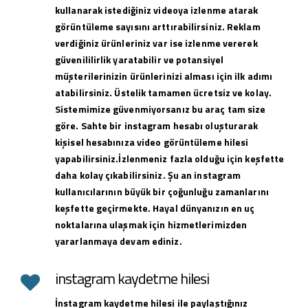
kullanarak istediğiniz videoya izlenme atarak
görüntüleme sayısını arttırabilirsiniz. Reklam
verdiğiniz ürünleriniz var ise izlenme vererek
güvenililirlik yaratabilir ve potansiyel
müşterilerinizin ürünlerinizi alması için ilk adımı
atabilirsiniz. Üstelik tamamen ücretsiz ve kolay.
Sistemimize güvenmiyorsanız bu araç tam size
göre. Sahte bir instagram hesabı oluşturarak
kişisel hesabınıza video görüntüleme hilesi
yapabilirsiniz.İzlenmeniz fazla olduğu için keşfette
daha kolay çıkabilirsiniz. Şu an instagram
kullanıcılarının büyük bir çoğunluğu zamanlarını
keşfette geçirmekte. Hayal dünyanızın en uç
noktalarına ulaşmak için hizmetlerimizden
yararlanmaya devam ediniz.
instagram kaydetme hilesi
İnstagram kaydetme hilesi ile paylaştığınız