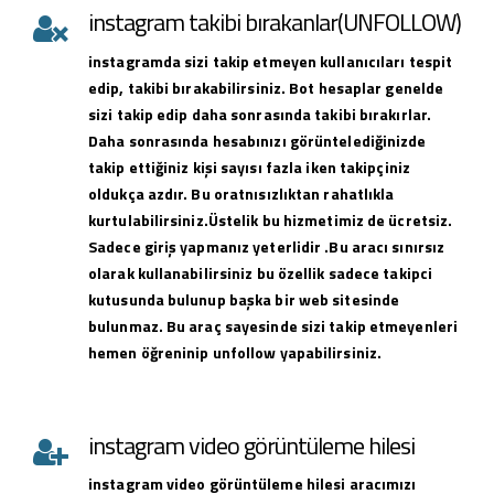
instagram takibi bırakanlar(UNFOLLOW)
instagramda sizi takip etmeyen kullanıcıları tespit
edip, takibi bırakabilirsiniz. Bot hesaplar genelde
sizi takip edip daha sonrasında takibi bırakırlar.
Daha sonrasında hesabınızı görüntelediğinizde
takip ettiğiniz kişi sayısı fazla iken takipçiniz
oldukça azdır. Bu oratnısızlıktan rahatlıkla
kurtulabilirsiniz.Üstelik bu hizmetimiz de ücretsiz.
Sadece giriş yapmanız yeterlidir .Bu aracı sınırsız
olarak kullanabilirsiniz bu özellik sadece takipci
kutusunda bulunup başka bir web sitesinde
bulunmaz. Bu araç sayesinde sizi takip etmeyenleri
hemen öğreninip unfollow yapabilirsiniz.
instagram video görüntüleme hilesi
instagram
video görüntüleme hilesi
aracımızı