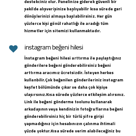
destekciniz olur. Panelinize giderek güvenli bir
şekilde alışverişinize başlıyabilir kısa sürede geri
dönüşlerinizi almaya başlabilirsiniz. Her gün
yüzlerce kişi gönül rahatlığı ile aradığı tüm
hizmetler için sitemizi kullanmaktadır.
instagram beğeni hilesi
İnstagram beğeni hilesi arttırma ile paylaştığınız
gönderilere beğeni gönderebilirsiniz beğeni
arttırma aracımız ücretsizdir. İsteyen herkes
kullanbilir.Çok beğenilen gönderileriniz instagram
keşfet bölümünde çıkar ve daha çok kişiye
ulaşırsınız.Kısa sürede yüzlerce etkileşim alırsınız.
Link ile beğeni gönderme toolunu kullanarak
arkadaşının veya kendinizin fotoğraflarına beğeni
gönderebilirsiniz hiç bir türlü şifre girişi
yapmadığınız için hesabınızın çalınma ihtimali
yüzde yoktur.Kısa sürede verim alabileceğiniz bu