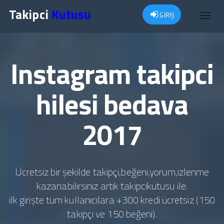
Takipci
Kutusu
GİRİŞ
Toggl
navig
Instagram takipci
hilesi bedava
2017
Ücretsiz bir şekilde takipçi,beğeni,yorum,izlenme
kazanabilirsiniz artık takipcikutusu ile.
ilk girişte tüm kullanıcılara +300 kredi ücretsiz (150
takipçi ve 150 beğeni).