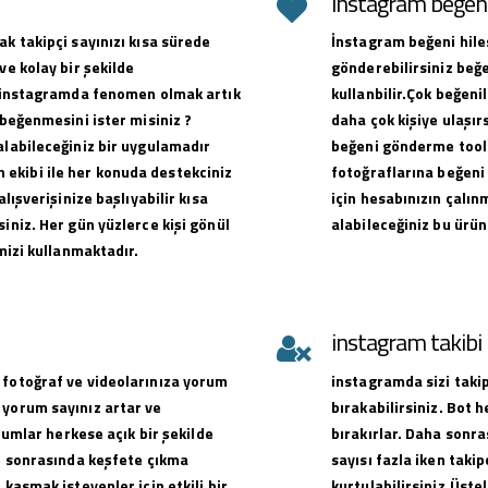
instagram beğeni 
ak takipçi sayınızı kısa sürede
İnstagram beğeni hiles
ve kolay bir şekilde
gönderebilirsiniz beğe
ak instagramda fenomen olmak artık
kullanbilir.Çok beğen
 beğenmesini ister misiniz ?
daha çok kişiye ulaşırs
alabileceğiniz bir uygulamadır
beğeni gönderme toolu
ekibi ile her konuda destekciniz
fotoğraflarına beğeni 
alışverişinize başlıyabilir kısa
için hesabınızın çalın
iniz. Her gün yüzlerce kişi gönül
alabileceğiniz bu ürün
emizi kullanmaktadır.
instagram takib
 fotoğraf ve videolarınıza yorum
instagramda sizi takip
 yorum sayınız artar ve
bırakabilirsiniz. Bot 
orumlar herkese açık bir şekilde
bırakırlar. Daha sonra
ve sonrasında keşfete çıkma
sayısı fazla iken takip
 kasmak isteyenler için etkili bir
kurtulabilirsiniz.Üste