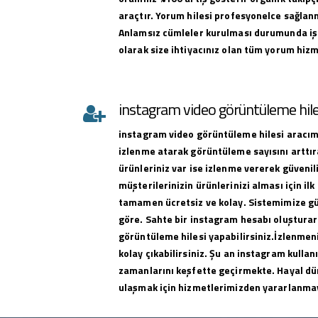
araçtır. Yorum hilesi profesyonelce sağlan
Anlamsız cümleler kurulması durumunda iş
olarak size ihtiyacınız olan tüm yorum hizme
instagram video görüntüleme hile
instagram
video görüntüleme hilesi
aracımı
izlenme atarak görüntüleme sayısını arttıra
ürünleriniz var ise izlenme vererek güvenili
müşterilerinizin ürünlerinizi alması için ilk 
tamamen ücretsiz ve kolay. Sistemimize g
göre. Sahte bir instagram hesabı oluşturar
görüntüleme hilesi yapabilirsiniz.İzlenmeni
kolay çıkabilirsiniz. Şu an instagram kullan
zamanlarını keşfette geçirmekte. Hayal dü
ulaşmak için hizmetlerimizden yararlanma