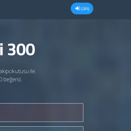
GİRİŞ
i 300
akipcikutusu ile.
0 beğeni).