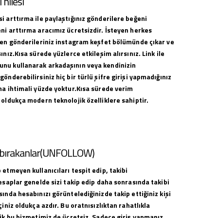
hilesi
i arttırma ile paylaştığınız gönderilere beğeni
ni arttırma aracımız ücretsizdir. İsteyen herkes
ilen gönderileriniz instagram keşfet bölümünde çıkar ve
ınız.Kısa sürede yüzlerce etkileşim alırsınız. Link ile
nu kullanarak arkadaşının veya kendinizin
gönderebilirsiniz hiç bir türlü şifre girişi yapmadığınız
ma ihtimali yüzde yoktur.Kısa sürede verim
 oldukça modern teknolojik özelliklere sahiptir.
i bırakanlar(UNFOLLOW)
 etmeyen kullanıcıları tespit edip, takibi
hesaplar genelde sizi takip edip daha sonrasında takibi
sında hesabınızı görüntelediğinizde takip ettiğiniz kişi
çiniz oldukça azdır. Bu oratnısızlıktan rahatlıkla
lik bu hizmetimiz de ücretsiz. Sadece giriş yapmanız