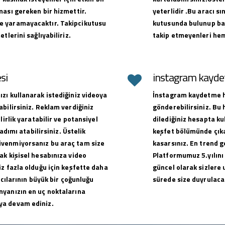
ması gereken bir hizmettir.
yeterlidir .Bu aracı sı
e yaramayacaktır. Takipcikutusu
kutusunda bulunup baş
tlerini sağlıyabiliriz.
takip etmeyenleri hem
si
instagram kaydet
zı kullanarak istediğiniz videoya
İnstagram kaydetme hi
bilirsiniz. Reklam verdiğiniz
gönderebilirsiniz. Bu
lirlik yaratabilir ve potansiyel
dilediğiniz hesapta ku
adımı atabilirsiniz. Üstelik
keşfet bölümünde çıkar
üvenmiyorsanız bu araç tam size
kasarsınız. En trend g
ak kişisel hesabınıza video
Platformumuz 5.yılını
z fazla olduğu için keşfette daha
güncel olarak sizlere 
ıcılarının büyük bir çoğunluğu
sürede size duyrulacak
nyanızın en uç noktalarına
ya devam ediniz.