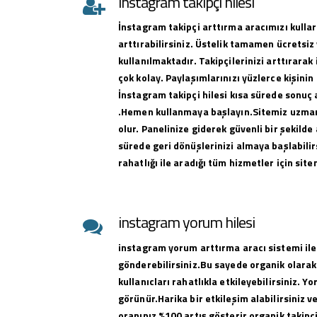
instagram takipçi hilesi
İnstagram takipçi arttırma aracımızı kullar
arttırabilirsiniz. Üstelik tamamen ücretsiz 
kullanılmaktadır. Takipçilerinizi arttırar
çok kolay. Paylaşımlarınızı yüzlerce kişinin
İnstagram takipçi hilesi kısa sürede sonuç 
.Hemen kullanmaya başlayın.Sitemiz uzman 
olur. Panelinize giderek güvenli bir şekilde 
sürede geri dönüşlerinizi almaya başlabilirs
rahatlığı ile aradığı tüm hizmetler için sit
instagram yorum hilesi
instagram yorum arttırma aracı sistemi ile
gönderebilirsiniz.Bu sayede organik olarak
kullanıcları rahatlıkla etkileyebilirsiniz. Y
görünür.Harika bir etkileşim alabilirsiniz 
oranınız %100 artış gösterir organik takipçi