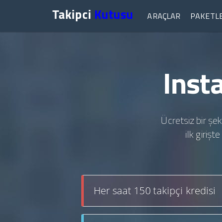
Takipci
Kutusu
ARAÇLAR
PAKETL
Inst
Ücretsiz bir şek
ilk giriş
Her saat 150 takipçi kredisi