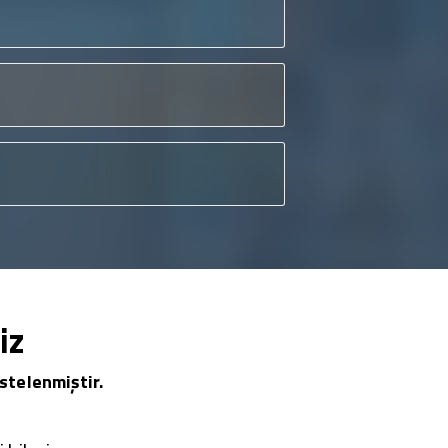
iz
stelenmiştir.