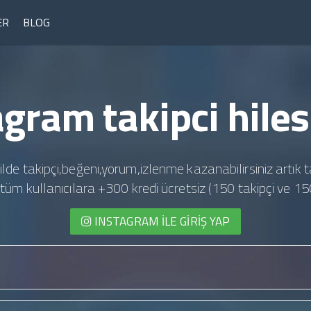
ER
BLOG
agram takipci hiles
ilde takipçi,beğeni,yorum,izlenme kazanabilirsiniz artık t
te tüm kullanıcılara +300 kredi ücretsiz (150 takipçi ve 15
INSTAGRAM İLE GIRIŞ YAP