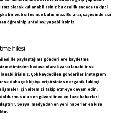
nırsız olarak kullanabilirsiniz bu özellik sadece takipci
ka bir web sitesinde bulunmaz. Bu araç sayesinde sizi
en öğreninip unfollow yapabilirsiniz.
me hilesi
lesi ile paylaştığınız gönderilere kaydetme
 hizmetimizden bedava olarak yararlanabilir ve
llanabilirisiniz. Çok kaydedilen gönderiler instagram
 ve daha çok kişiye erişirsiniz ve organik takipçi
elişmeler için sitemizi takip etmeye devam edin.
 doldurmuş olup en güvenilir ve en taze haberleri
ulaştırır. Sosyal medyadan en yeni haberler en kısa
tır.