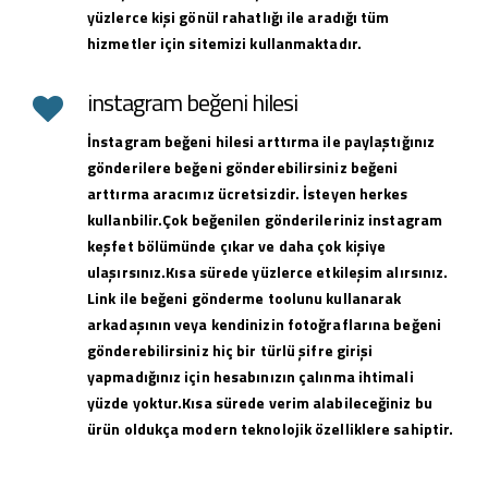
yüzlerce kişi gönül rahatlığı ile aradığı tüm
hizmetler için sitemizi kullanmaktadır.
instagram beğeni hilesi
İnstagram beğeni hilesi arttırma ile paylaştığınız
gönderilere beğeni gönderebilirsiniz beğeni
arttırma aracımız ücretsizdir. İsteyen herkes
kullanbilir.Çok beğenilen gönderileriniz instagram
keşfet bölümünde çıkar ve daha çok kişiye
ulaşırsınız.Kısa sürede yüzlerce etkileşim alırsınız.
Link ile beğeni gönderme toolunu kullanarak
arkadaşının veya kendinizin fotoğraflarına beğeni
gönderebilirsiniz hiç bir türlü şifre girişi
yapmadığınız için hesabınızın çalınma ihtimali
yüzde yoktur.Kısa sürede verim alabileceğiniz bu
ürün oldukça modern teknolojik özelliklere sahiptir.