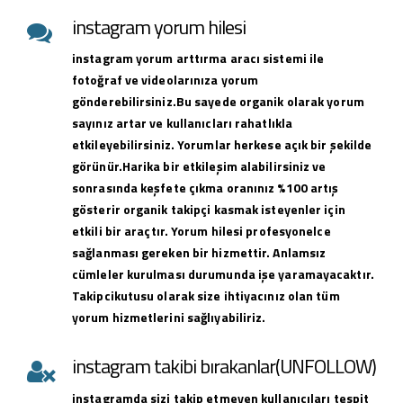
instagram yorum hilesi
instagram yorum arttırma aracı sistemi ile
fotoğraf ve videolarınıza yorum
gönderebilirsiniz.Bu sayede organik olarak yorum
sayınız artar ve kullanıcları rahatlıkla
etkileyebilirsiniz. Yorumlar herkese açık bir şekilde
görünür.Harika bir etkileşim alabilirsiniz ve
sonrasında keşfete çıkma oranınız %100 artış
gösterir organik takipçi kasmak isteyenler için
etkili bir araçtır. Yorum hilesi profesyonelce
sağlanması gereken bir hizmettir. Anlamsız
cümleler kurulması durumunda işe yaramayacaktır.
Takipcikutusu olarak size ihtiyacınız olan tüm
yorum hizmetlerini sağlıyabiliriz.
instagram takibi bırakanlar(UNFOLLOW)
instagramda sizi takip etmeyen kullanıcıları tespit