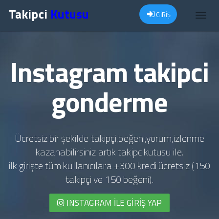
Takipci
Kutusu
GİRİŞ
Toggl
navig
Instagram takipci
gonderme
Ücretsiz bir şekilde takipçi,beğeni,yorum,izlenme
kazanabilirsiniz artık takipcikutusu ile.
ilk girişte tüm kullanıcılara +300 kredi ücretsiz (150
takipçi ve 150 beğeni).
INSTAGRAM İLE GIRIŞ YAP