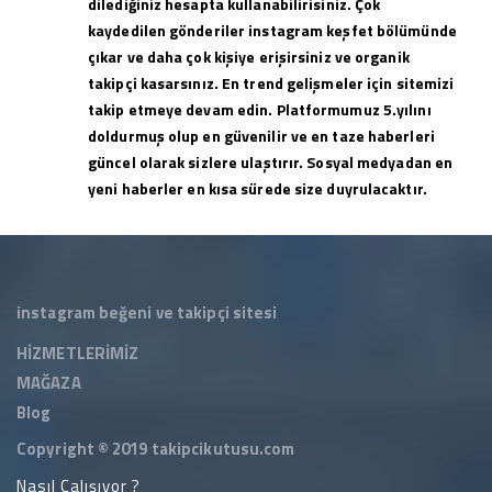
dilediğiniz hesapta kullanabilirisiniz. Çok
kaydedilen gönderiler instagram keşfet bölümünde
çıkar ve daha çok kişiye erişirsiniz ve organik
takipçi kasarsınız. En trend gelişmeler için sitemizi
takip etmeye devam edin. Platformumuz 5.yılını
doldurmuş olup en güvenilir ve en taze haberleri
güncel olarak sizlere ulaştırır. Sosyal medyadan en
yeni haberler en kısa sürede size duyrulacaktır.
instagram beğeni ve takipçi sitesi
HİZMETLERİMİZ
MAĞAZA
Blog
Copyright © 2019
takipcikutusu.com
Nasıl Çalışıyor ?