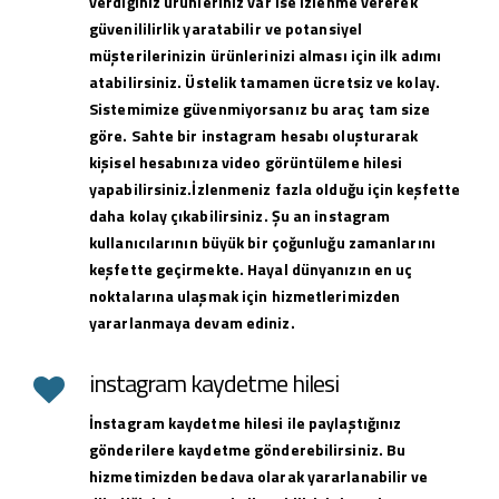
verdiğiniz ürünleriniz var ise izlenme vererek
güvenililirlik yaratabilir ve potansiyel
müşterilerinizin ürünlerinizi alması için ilk adımı
atabilirsiniz. Üstelik tamamen ücretsiz ve kolay.
Sistemimize güvenmiyorsanız bu araç tam size
göre. Sahte bir instagram hesabı oluşturarak
kişisel hesabınıza video görüntüleme hilesi
yapabilirsiniz.İzlenmeniz fazla olduğu için keşfette
daha kolay çıkabilirsiniz. Şu an instagram
kullanıcılarının büyük bir çoğunluğu zamanlarını
keşfette geçirmekte. Hayal dünyanızın en uç
noktalarına ulaşmak için hizmetlerimizden
yararlanmaya devam ediniz.
instagram kaydetme hilesi
İnstagram kaydetme hilesi ile paylaştığınız
gönderilere kaydetme gönderebilirsiniz. Bu
hizmetimizden bedava olarak yararlanabilir ve