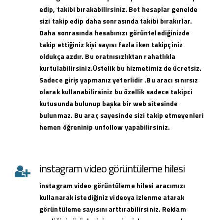
edip, takibi bırakabilirsiniz. Bot hesaplar genelde
sizi takip edip daha sonrasında takibi bırakırlar.
Daha sonrasında hesabınızı görüntelediğinizde
takip ettiğiniz kişi sayısı fazla iken takipçiniz
oldukça azdır. Bu oratnısızlıktan rahatlıkla
kurtulabilirsiniz.Üstelik bu hizmetimiz de ücretsiz.
Sadece giriş yapmanız yeterlidir .Bu aracı sınırsız
olarak kullanabilirsiniz bu özellik sadece takipci
kutusunda bulunup başka bir web sitesinde
bulunmaz. Bu araç sayesinde sizi takip etmeyenleri
hemen öğreninip unfollow yapabilirsiniz.
instagram video görüntüleme hilesi
instagram
video görüntüleme hilesi
aracımızı
kullanarak istediğiniz videoya izlenme atarak
görüntüleme sayısını arttırabilirsiniz. Reklam