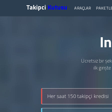
Takipci
Kutusu
ARAÇLAR
PAKETL
I
Ücretsiz bir şek
ilk giriş
Her saat 150 takipçi kredisi