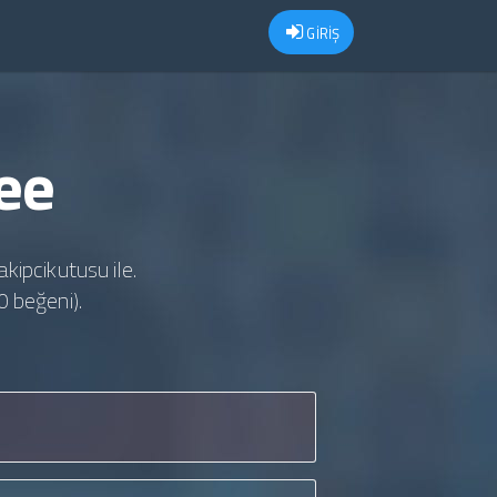
GİRİŞ
ee
akipcikutusu ile.
0 beğeni).