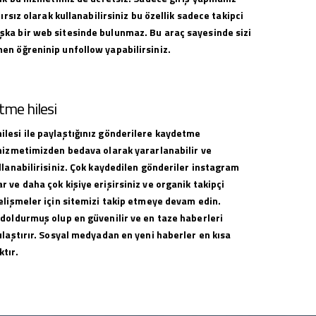
nırsız olarak kullanabilirsiniz bu özellik sadece takipci
ka bir web sitesinde bulunmaz. Bu araç sayesinde sizi
en öğreninip unfollow yapabilirsiniz.
me hilesi
lesi ile paylaştığınız gönderilere kaydetme
 hizmetimizden bedava olarak yararlanabilir ve
llanabilirisiniz. Çok kaydedilen gönderiler instagram
 ve daha çok kişiye erişirsiniz ve organik takipçi
elişmeler için sitemizi takip etmeye devam edin.
 doldurmuş olup en güvenilir ve en taze haberleri
ulaştırır. Sosyal medyadan en yeni haberler en kısa
tır.