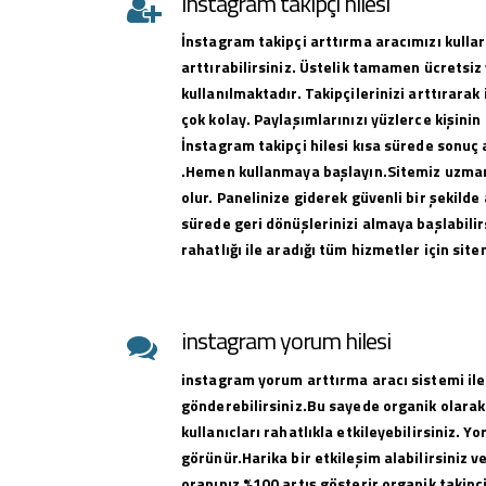
instagram takipçi hilesi
İnstagram takipçi arttırma aracımızı kullar
arttırabilirsiniz. Üstelik tamamen ücretsiz 
kullanılmaktadır. Takipçilerinizi arttırar
çok kolay. Paylaşımlarınızı yüzlerce kişinin
İnstagram takipçi hilesi kısa sürede sonuç 
.Hemen kullanmaya başlayın.Sitemiz uzman 
olur. Panelinize giderek güvenli bir şekilde 
sürede geri dönüşlerinizi almaya başlabilirs
rahatlığı ile aradığı tüm hizmetler için sit
instagram yorum hilesi
instagram yorum arttırma aracı sistemi ile
gönderebilirsiniz.Bu sayede organik olarak
kullanıcları rahatlıkla etkileyebilirsiniz. Y
görünür.Harika bir etkileşim alabilirsiniz 
oranınız %100 artış gösterir organik takipçi