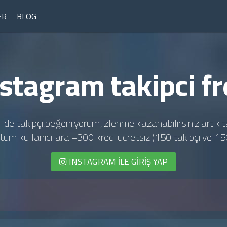
ER
BLOG
nstagram takipci fr
ilde takipçi,beğeni,yorum,izlenme kazanabilirsiniz artık t
te tüm kullanıcılara +300 kredi ücretsiz (150 takipçi ve 15
INSTAGRAM İLE GIRIŞ YAP