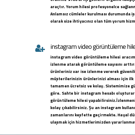
araçtır. Yorum hilesi profesyonelce sağlan
Anlamsız cümleler kurulması durumunda iş
olarak size ihtiyacınız olan tüm yorum hizme
instagram video görüntüleme hile
instagram
video görüntüleme hilesi
aracımı
izlenme atarak görüntüleme sayısını arttıra
ürünleriniz var ise izlenme vererek güvenili
müşterilerinizin ürünlerinizi alması için ilk 
tamamen ücretsiz ve kolay. Sistemimize g
göre. Sahte bir instagram hesabı oluşturar
görüntüleme hilesi yapabilirsiniz.İzlenmeni
kolay çıkabilirsiniz. Şu an instagram kullan
zamanlarını keşfette geçirmekte. Hayal dü
ulaşmak için hizmetlerimizden yararlanma