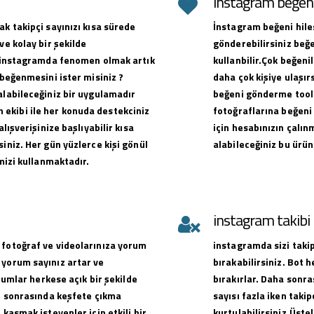
instagram beğeni 
ak takipçi sayınızı kısa sürede
İnstagram beğeni hiles
ve kolay bir şekilde
gönderebilirsiniz beğe
ak instagramda fenomen olmak artık
kullanbilir.Çok beğen
 beğenmesini ister misiniz ?
daha çok kişiye ulaşırs
alabileceğiniz bir uygulamadır
beğeni gönderme toolu
ekibi ile her konuda destekciniz
fotoğraflarına beğeni 
alışverişinize başlıyabilir kısa
için hesabınızın çalın
iniz. Her gün yüzlerce kişi gönül
alabileceğiniz bu ürün
emizi kullanmaktadır.
instagram takib
 fotoğraf ve videolarınıza yorum
instagramda sizi takip
 yorum sayınız artar ve
bırakabilirsiniz. Bot 
orumlar herkese açık bir şekilde
bırakırlar. Daha sonra
ve sonrasında keşfete çıkma
sayısı fazla iken takip
 kasmak isteyenler için etkili bir
kurtulabilirsiniz.Üste