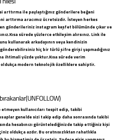
hilesi
i arttırma ile paylaştığınız gönderilere beğeni
ni arttırma aracımız ücretsizdir. İsteyen herkes
ilen gönderileriniz instagram keşfet bölümünde çıkar ve
ınız.Kısa sürede yüzlerce etkileşim alırsınız. Link ile
nu kullanarak arkadaşının veya kendinizin
gönderebilirsiniz hiç bir türlü şifre girişi yapmadığınız
ma ihtimali yüzde yoktur.Kısa sürede verim
 oldukça modern teknolojik özelliklere sahiptir.
i bırakanlar(UNFOLLOW)
 etmeyen kullanıcıları tespit edip, takibi
hesaplar genelde sizi takip edip daha sonrasında takibi
sında hesabınızı görüntelediğinizde takip ettiğiniz kişi
çiniz oldukça azdır. Bu oratnısızlıktan rahatlıkla
lik bu hizmetimiz de ücretsiz. Sadece giriş yapmanız