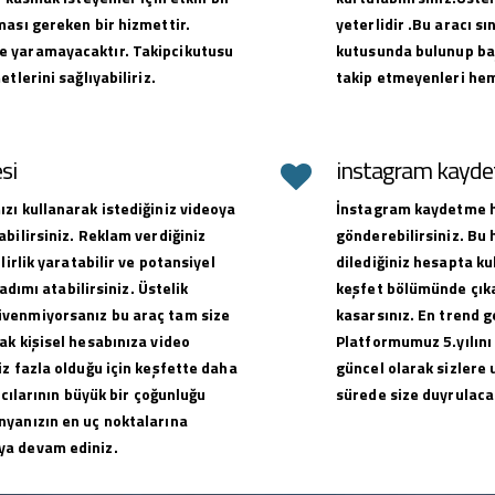
ması gereken bir hizmettir.
yeterlidir .Bu aracı sı
e yaramayacaktır. Takipcikutusu
kutusunda bulunup baş
tlerini sağlıyabiliriz.
takip etmeyenleri hem
si
instagram kaydet
zı kullanarak istediğiniz videoya
İnstagram kaydetme hi
bilirsiniz. Reklam verdiğiniz
gönderebilirsiniz. Bu
lirlik yaratabilir ve potansiyel
dilediğiniz hesapta ku
adımı atabilirsiniz. Üstelik
keşfet bölümünde çıkar
üvenmiyorsanız bu araç tam size
kasarsınız. En trend g
ak kişisel hesabınıza video
Platformumuz 5.yılını
z fazla olduğu için keşfette daha
güncel olarak sizlere 
ıcılarının büyük bir çoğunluğu
sürede size duyrulacak
nyanızın en uç noktalarına
ya devam ediniz.