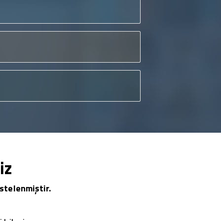
iz
stelenmiştir.