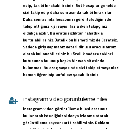
edip, takibi bırakabilirsiniz. Bot hesaplar genelde
sizi takip edip daha sonrasında takibi bırakırlar.
Daha sonrasında hesabınızı görüntelediğinizde
takip ettiğiniz kişi sayısı fazla iken takipçiniz
oldukça azdır. Bu oratnısızlıktan rahatlıkla
kurtulabilirsiniz.Üstelik bu hizmetimiz de ücretsiz.
Sadece giriş yapmanız yeterlidir .Bu aracı sınırsız
olarak kullanabilirsiniz bu özellik sadece takipci
kutusunda bulunup başka bir web sitesinde
bulunmaz. Bu araç sayesinde sizi takip etmeyenleri
hemen öğreninip unfollow yapabilirsiniz.
instagram video görüntüleme hilesi
instagram
video görüntüleme hilesi
aracımızı
kullanarak istediğiniz videoya izlenme atarak
görüntüleme sayısını arttırabilirsiniz. Reklam