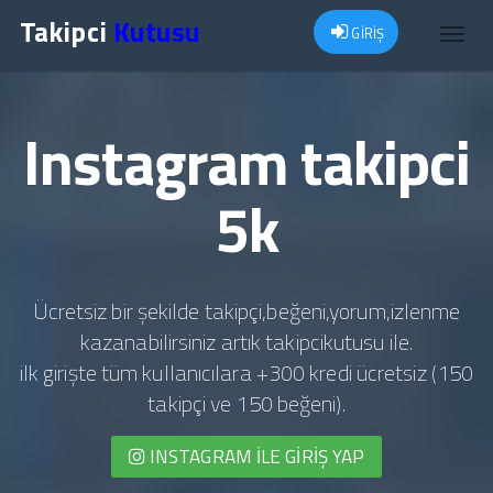
Takipci
Kutusu
GİRİŞ
Toggl
navig
Instagram takipci
5k
Ücretsiz bir şekilde takipçi,beğeni,yorum,izlenme
kazanabilirsiniz artık takipcikutusu ile.
ilk girişte tüm kullanıcılara +300 kredi ücretsiz (150
takipçi ve 150 beğeni).
INSTAGRAM İLE GIRIŞ YAP