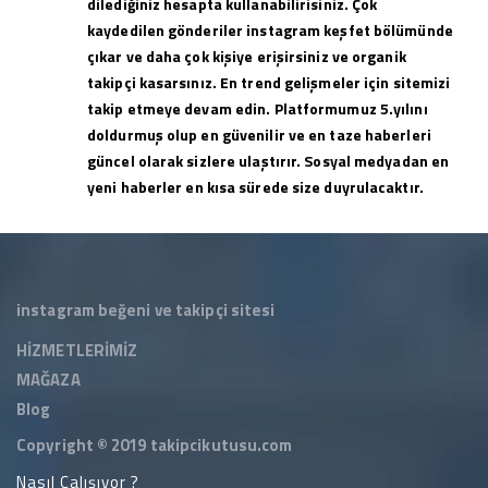
dilediğiniz hesapta kullanabilirisiniz. Çok
kaydedilen gönderiler instagram keşfet bölümünde
çıkar ve daha çok kişiye erişirsiniz ve organik
takipçi kasarsınız. En trend gelişmeler için sitemizi
takip etmeye devam edin. Platformumuz 5.yılını
doldurmuş olup en güvenilir ve en taze haberleri
güncel olarak sizlere ulaştırır. Sosyal medyadan en
yeni haberler en kısa sürede size duyrulacaktır.
instagram beğeni ve takipçi sitesi
HİZMETLERİMİZ
MAĞAZA
Blog
Copyright © 2019
takipcikutusu.com
Nasıl Çalışıyor ?