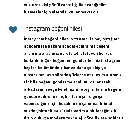
yüzlerce kişi gönül rahatlığı ile aradığı tüm
hizmetler için sitemizi kullanmaktadır.
instagram beğeni hilesi
İnstagram beğeni hilesi arttırma ile paylaştığınız
gönderilere beğeni gönderebilirsiniz beğeni
arttırma aracımız ücretsizdir. İsteyen herkes
kullanbilir.Çok beğenilen gönderileriniz instagram
keşfet bölümünde çıkar ve daha çok kişiye
ulaşırsınız.Kısa sürede yüzlerce etkileşim alırsınız.
Link ile beğeni gönderme toolunu kullanarak
arkadaşının veya kendinizin fotoğraflarına beğeni
gönderebilirsiniz hiç bir türlü şifre girişi
yapmadığınız için hesabınızın çalınma ihtimali
yüzde yoktur.Kısa sürede verim alabileceğiniz bu
ürün oldukça modern teknolojik özelliklere sahiptir.