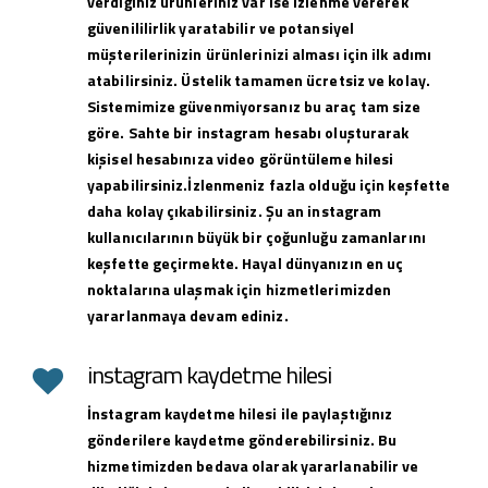
verdiğiniz ürünleriniz var ise izlenme vererek
güvenililirlik yaratabilir ve potansiyel
müşterilerinizin ürünlerinizi alması için ilk adımı
atabilirsiniz. Üstelik tamamen ücretsiz ve kolay.
Sistemimize güvenmiyorsanız bu araç tam size
göre. Sahte bir instagram hesabı oluşturarak
kişisel hesabınıza video görüntüleme hilesi
yapabilirsiniz.İzlenmeniz fazla olduğu için keşfette
daha kolay çıkabilirsiniz. Şu an instagram
kullanıcılarının büyük bir çoğunluğu zamanlarını
keşfette geçirmekte. Hayal dünyanızın en uç
noktalarına ulaşmak için hizmetlerimizden
yararlanmaya devam ediniz.
instagram kaydetme hilesi
İnstagram kaydetme hilesi ile paylaştığınız
gönderilere kaydetme gönderebilirsiniz. Bu
hizmetimizden bedava olarak yararlanabilir ve