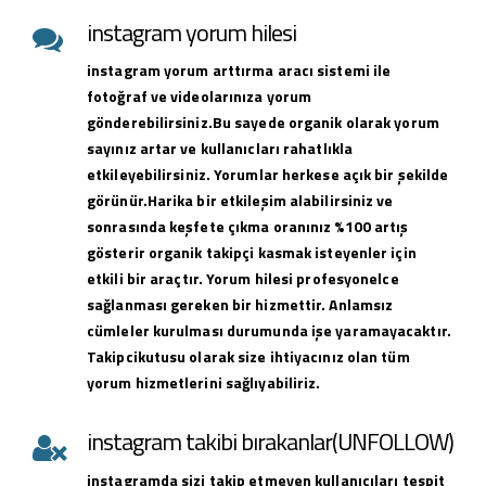
instagram yorum hilesi
instagram yorum arttırma aracı sistemi ile
fotoğraf ve videolarınıza yorum
gönderebilirsiniz.Bu sayede organik olarak yorum
sayınız artar ve kullanıcları rahatlıkla
etkileyebilirsiniz. Yorumlar herkese açık bir şekilde
görünür.Harika bir etkileşim alabilirsiniz ve
sonrasında keşfete çıkma oranınız %100 artış
gösterir organik takipçi kasmak isteyenler için
etkili bir araçtır. Yorum hilesi profesyonelce
sağlanması gereken bir hizmettir. Anlamsız
cümleler kurulması durumunda işe yaramayacaktır.
Takipcikutusu olarak size ihtiyacınız olan tüm
yorum hizmetlerini sağlıyabiliriz.
instagram takibi bırakanlar(UNFOLLOW)
instagramda sizi takip etmeyen kullanıcıları tespit