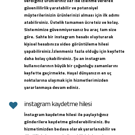
verdiğiniz ürünleriniz var ise izlenme vererek
güvenililirlik yaratabilir ve potansiyel
müşterilerinizin ürünlerinizi alması için ilk adımı
atabilirsiniz. Üstelik tamamen ücretsiz ve kolay.
Sistemimize güvenmiyorsanız bu araç tam size
göre. Sahte bir instagram hesabı oluşturarak
kişisel hesabınıza video görüntüleme hilesi
yapabilirsiniz.İzlenmeniz fazla olduğu için keşfette
daha kolay çıkabilirsiniz. Şu an instagram
kullanıcılarının büyük bir çoğunluğu zamanlarını
keşfette geçirmekte. Hayal dünyanızın en uç
noktalarına ulaşmak için hizmetlerimizden
yararlanmaya devam ediniz.
instagram kaydetme hilesi
İnstagram kaydetme hilesi ile paylaştığınız
gönderilere kaydetme gönderebilirsiniz. Bu
hizmetimizden bedava olarak yararlanabilir ve