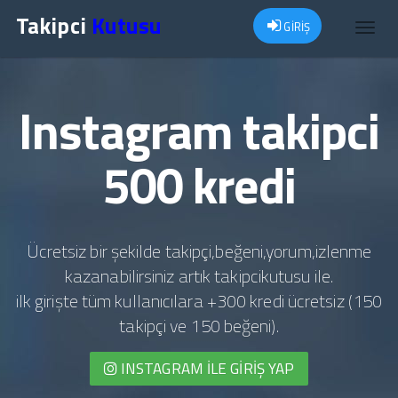
Takipci
Kutusu
GİRİŞ
Toggl
navig
Instagram takipci
500 kredi
Ücretsiz bir şekilde takipçi,beğeni,yorum,izlenme
kazanabilirsiniz artık takipcikutusu ile.
ilk girişte tüm kullanıcılara +300 kredi ücretsiz (150
takipçi ve 150 beğeni).
INSTAGRAM İLE GIRIŞ YAP