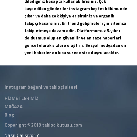
dilediğiniz hesapta kullanabilirisiniz. Çok
kaydedilen gönderiler instagram keşfet bölümünde
çıkar ve daha çok kişiye erişirsiniz ve organik
takipçi kasarsınız. En trend gelişmeler için sitemizi
takip etmeye devam edin. Platformumuz 5.yılını
doldurmuş olup en güvenilir ve en taze haberleri
güncel olarak sizlere ulaştırır. Sosyal medyadan en
yeni haberler en kısa sürede size duyrulacaktır.
instagram beğeni ve takipçi sitesi
HİZMETLERİMİZ
MAĞAZA
Blog
Copyright © 2019
takipcikutusu.com
Nasıl Çalışıyor ?