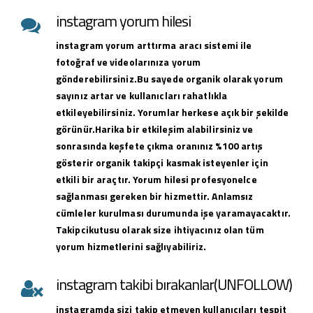
instagram yorum hilesi
instagram yorum arttırma aracı sistemi ile
fotoğraf ve videolarınıza yorum
gönderebilirsiniz.Bu sayede organik olarak yorum
sayınız artar ve kullanıcları rahatlıkla
etkileyebilirsiniz. Yorumlar herkese açık bir şekilde
görünür.Harika bir etkileşim alabilirsiniz ve
sonrasında keşfete çıkma oranınız %100 artış
gösterir organik takipçi kasmak isteyenler için
etkili bir araçtır. Yorum hilesi profesyonelce
sağlanması gereken bir hizmettir. Anlamsız
cümleler kurulması durumunda işe yaramayacaktır.
Takipcikutusu olarak size ihtiyacınız olan tüm
yorum hizmetlerini sağlıyabiliriz.
instagram takibi bırakanlar(UNFOLLOW)
instagramda sizi takip etmeyen kullanıcıları tespit