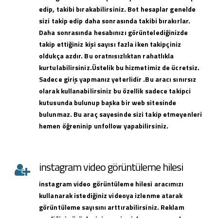
edip, takibi bırakabilirsiniz. Bot hesaplar genelde
sizi takip edip daha sonrasında takibi bırakırlar.
Daha sonrasında hesabınızı görüntelediğinizde
takip ettiğiniz kişi sayısı fazla iken takipçiniz
oldukça azdır. Bu oratnısızlıktan rahatlıkla
kurtulabilirsiniz.Üstelik bu hizmetimiz de ücretsiz.
Sadece giriş yapmanız yeterlidir .Bu aracı sınırsız
olarak kullanabilirsiniz bu özellik sadece takipci
kutusunda bulunup başka bir web sitesinde
bulunmaz. Bu araç sayesinde sizi takip etmeyenleri
hemen öğreninip unfollow yapabilirsiniz.
instagram video görüntüleme hilesi
instagram
video görüntüleme hilesi
aracımızı
kullanarak istediğiniz videoya izlenme atarak
görüntüleme sayısını arttırabilirsiniz. Reklam