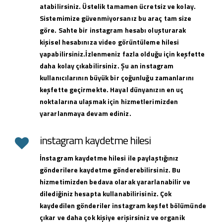
atabilirsiniz. Üstelik tamamen ücretsiz ve kolay.
Sistemimize güvenmiyorsanız bu araç tam size
göre. Sahte bir instagram hesabı oluşturarak
kişisel hesabınıza video görüntüleme hilesi
yapabilirsiniz.İzlenmeniz fazla olduğu için keşfette
daha kolay çıkabilirsiniz. Şu an instagram
kullanıcılarının büyük bir çoğunluğu zamanlarını
keşfette geçirmekte. Hayal dünyanızın en uç
noktalarına ulaşmak için hizmetlerimizden
yararlanmaya devam ediniz.
instagram kaydetme hilesi
İnstagram kaydetme hilesi ile paylaştığınız
gönderilere kaydetme gönderebilirsiniz. Bu
hizmetimizden bedava olarak yararlanabilir ve
dilediğiniz hesapta kullanabilirisiniz. Çok
kaydedilen gönderiler instagram keşfet bölümünde
çıkar ve daha çok kişiye erişirsiniz ve organik