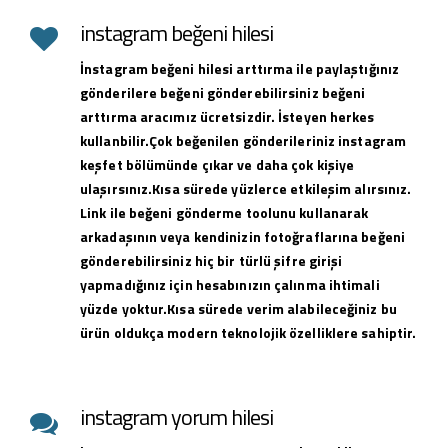
instagram beğeni hilesi
İnstagram beğeni hilesi arttırma ile paylaştığınız
gönderilere beğeni gönderebilirsiniz beğeni
arttırma aracımız ücretsizdir. İsteyen herkes
kullanbilir.Çok beğenilen gönderileriniz instagram
keşfet bölümünde çıkar ve daha çok kişiye
ulaşırsınız.Kısa sürede yüzlerce etkileşim alırsınız.
Link ile beğeni gönderme toolunu kullanarak
arkadaşının veya kendinizin fotoğraflarına beğeni
gönderebilirsiniz hiç bir türlü şifre girişi
yapmadığınız için hesabınızın çalınma ihtimali
yüzde yoktur.Kısa sürede verim alabileceğiniz bu
ürün oldukça modern teknolojik özelliklere sahiptir.
instagram yorum hilesi