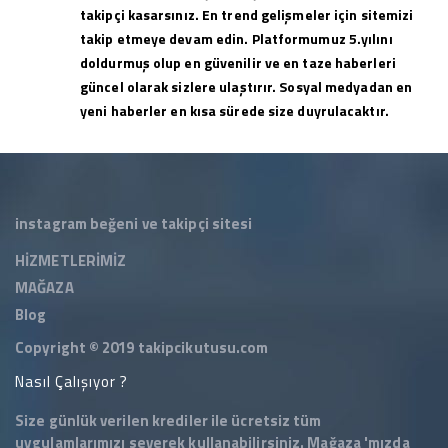
takipçi kasarsınız. En trend gelişmeler için sitemizi
takip etmeye devam edin. Platformumuz 5.yılını
doldurmuş olup en güvenilir ve en taze haberleri
güncel olarak sizlere ulaştırır. Sosyal medyadan en
yeni haberler en kısa sürede size duyrulacaktır.
instagram beğeni ve takipçi sitesi
HİZMETLERİMİZ
MAĞAZA
Blog
Copyright © 2019
takipcikutusu.com
Nasıl Çalışıyor ?
Size günlük verilen krediler ile ücretsiz tüm
uygulamlarımızı severek kullanabilirsiniz.
Mağaza
'mızda