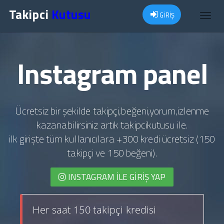
Takipci
Kutusu
GİRİŞ
Toggl
navig
Instagram panel
Ücretsiz bir şekilde takipçi,beğeni,yorum,izlenme
kazanabilirsiniz artık takipcikutusu ile.
ilk girişte tüm kullanıcılara +300 kredi ücretsiz (150
takipçi ve 150 beğeni).
INSTAGRAM İLE GIRIŞ YAP
Her saat 150 takipçi kredisi