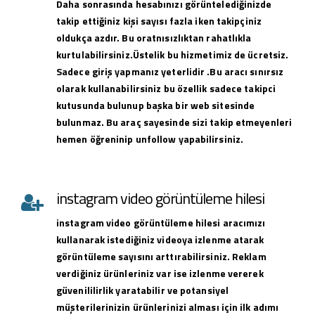
Daha sonrasında hesabınızı görüntelediğinizde
takip ettiğiniz kişi sayısı fazla iken takipçiniz
oldukça azdır. Bu oratnısızlıktan rahatlıkla
kurtulabilirsiniz.Üstelik bu hizmetimiz de ücretsiz.
Sadece giriş yapmanız yeterlidir .Bu aracı sınırsız
olarak kullanabilirsiniz bu özellik sadece takipci
kutusunda bulunup başka bir web sitesinde
bulunmaz. Bu araç sayesinde sizi takip etmeyenleri
hemen öğreninip unfollow yapabilirsiniz.
instagram video görüntüleme hilesi
instagram
video görüntüleme hilesi
aracımızı
kullanarak istediğiniz videoya izlenme atarak
görüntüleme sayısını arttırabilirsiniz. Reklam
verdiğiniz ürünleriniz var ise izlenme vererek
güvenililirlik yaratabilir ve potansiyel
müşterilerinizin ürünlerinizi alması için ilk adımı