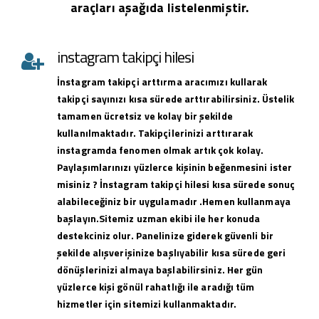
araçları aşağıda listelenmiştir.
instagram takipçi hilesi
İnstagram takipçi arttırma aracımızı kullarak
takipçi sayınızı kısa sürede arttırabilirsiniz. Üstelik
tamamen ücretsiz ve kolay bir şekilde
kullanılmaktadır. Takipçilerinizi arttırarak
instagramda fenomen olmak artık çok kolay.
Paylaşımlarınızı yüzlerce kişinin beğenmesini ister
misiniz ? İnstagram takipçi hilesi kısa sürede sonuç
alabileceğiniz bir uygulamadır .Hemen kullanmaya
başlayın.Sitemiz uzman ekibi ile her konuda
destekciniz olur. Panelinize giderek güvenli bir
şekilde alışverişinize başlıyabilir kısa sürede geri
dönüşlerinizi almaya başlabilirsiniz. Her gün
yüzlerce kişi gönül rahatlığı ile aradığı tüm
hizmetler için sitemizi kullanmaktadır.