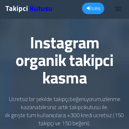
Takipci
Kutusu
GİRİŞ
Toggl
navig
Instagram
organik takipci
kasma
Ücretsiz bir şekilde takipçi,beğeni,yorum,izlenme
kazanabilirsiniz artık takipcikutusu ile.
ilk girişte tüm kullanıcılara +300 kredi ücretsiz (150
takipçi ve 150 beğeni).