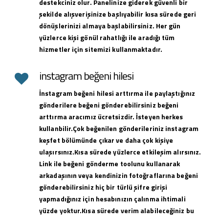
destekciniz olur. Panelinize giderek güvenli bir
şekilde alışverişinize başlıyabilir kısa sürede geri
dönüşlerinizi almaya başlabilirsiniz. Her gün
yüzlerce kişi gönül rahatlığı ile aradığı tüm
hizmetler için sitemizi kullanmaktadır.
instagram beğeni hilesi
İnstagram beğeni hilesi arttırma ile paylaştığınız
gönderilere beğeni gönderebilirsiniz beğeni
arttırma aracımız ücretsizdir. İsteyen herkes
kullanbilir.Çok beğenilen gönderileriniz instagram
keşfet bölümünde çıkar ve daha çok kişiye
ulaşırsınız.Kısa sürede yüzlerce etkileşim alırsınız.
Link ile beğeni gönderme toolunu kullanarak
arkadaşının veya kendinizin fotoğraflarına beğeni
gönderebilirsiniz hiç bir türlü şifre girişi
yapmadığınız için hesabınızın çalınma ihtimali
yüzde yoktur.Kısa sürede verim alabileceğiniz bu