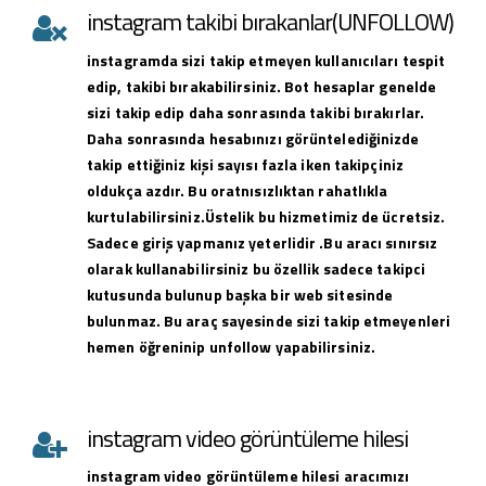
instagram takibi bırakanlar(UNFOLLOW)
instagramda sizi takip etmeyen kullanıcıları tespit
edip, takibi bırakabilirsiniz. Bot hesaplar genelde
sizi takip edip daha sonrasında takibi bırakırlar.
Daha sonrasında hesabınızı görüntelediğinizde
takip ettiğiniz kişi sayısı fazla iken takipçiniz
oldukça azdır. Bu oratnısızlıktan rahatlıkla
kurtulabilirsiniz.Üstelik bu hizmetimiz de ücretsiz.
Sadece giriş yapmanız yeterlidir .Bu aracı sınırsız
olarak kullanabilirsiniz bu özellik sadece takipci
kutusunda bulunup başka bir web sitesinde
bulunmaz. Bu araç sayesinde sizi takip etmeyenleri
hemen öğreninip unfollow yapabilirsiniz.
instagram video görüntüleme hilesi
instagram
video görüntüleme hilesi
aracımızı