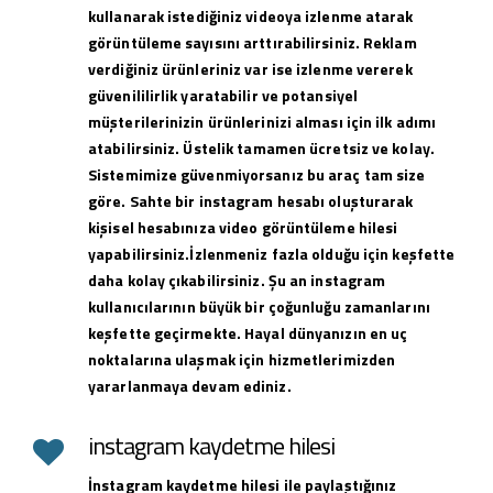
kullanarak istediğiniz videoya izlenme atarak
görüntüleme sayısını arttırabilirsiniz. Reklam
verdiğiniz ürünleriniz var ise izlenme vererek
güvenililirlik yaratabilir ve potansiyel
müşterilerinizin ürünlerinizi alması için ilk adımı
atabilirsiniz. Üstelik tamamen ücretsiz ve kolay.
Sistemimize güvenmiyorsanız bu araç tam size
göre. Sahte bir instagram hesabı oluşturarak
kişisel hesabınıza video görüntüleme hilesi
yapabilirsiniz.İzlenmeniz fazla olduğu için keşfette
daha kolay çıkabilirsiniz. Şu an instagram
kullanıcılarının büyük bir çoğunluğu zamanlarını
keşfette geçirmekte. Hayal dünyanızın en uç
noktalarına ulaşmak için hizmetlerimizden
yararlanmaya devam ediniz.
instagram kaydetme hilesi
İnstagram kaydetme hilesi ile paylaştığınız