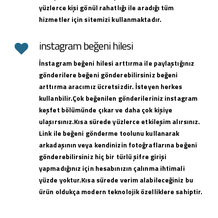
yüzlerce kişi gönül rahatlığı ile aradığı tüm
hizmetler için sitemizi kullanmaktadır.
instagram beğeni hilesi
İnstagram beğeni hilesi arttırma ile paylaştığınız
gönderilere beğeni gönderebilirsiniz beğeni
arttırma aracımız ücretsizdir. İsteyen herkes
kullanbilir.Çok beğenilen gönderileriniz instagram
keşfet bölümünde çıkar ve daha çok kişiye
ulaşırsınız.Kısa sürede yüzlerce etkileşim alırsınız.
Link ile beğeni gönderme toolunu kullanarak
arkadaşının veya kendinizin fotoğraflarına beğeni
gönderebilirsiniz hiç bir türlü şifre girişi
yapmadığınız için hesabınızın çalınma ihtimali
yüzde yoktur.Kısa sürede verim alabileceğiniz bu
ürün oldukça modern teknolojik özelliklere sahiptir.