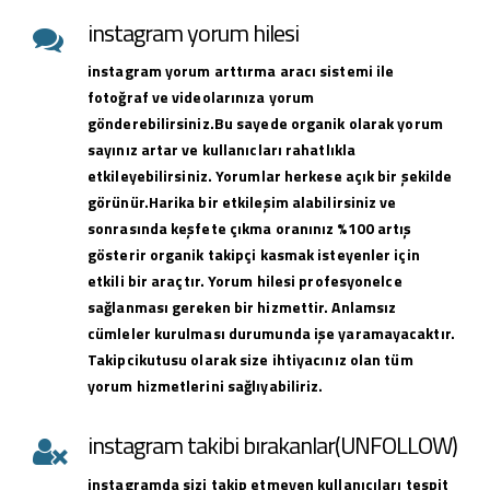
instagram yorum hilesi
instagram yorum arttırma aracı sistemi ile
fotoğraf ve videolarınıza yorum
gönderebilirsiniz.Bu sayede organik olarak yorum
sayınız artar ve kullanıcları rahatlıkla
etkileyebilirsiniz. Yorumlar herkese açık bir şekilde
görünür.Harika bir etkileşim alabilirsiniz ve
sonrasında keşfete çıkma oranınız %100 artış
gösterir organik takipçi kasmak isteyenler için
etkili bir araçtır. Yorum hilesi profesyonelce
sağlanması gereken bir hizmettir. Anlamsız
cümleler kurulması durumunda işe yaramayacaktır.
Takipcikutusu olarak size ihtiyacınız olan tüm
yorum hizmetlerini sağlıyabiliriz.
instagram takibi bırakanlar(UNFOLLOW)
instagramda sizi takip etmeyen kullanıcıları tespit