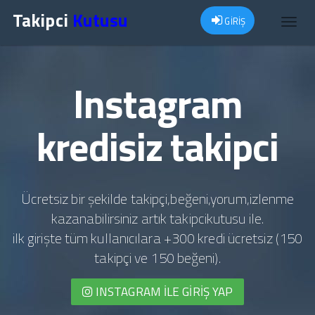
Takipci
Kutusu
GİRİŞ
Toggl
navig
Instagram
kredisiz takipci
Ücretsiz bir şekilde takipçi,beğeni,yorum,izlenme
kazanabilirsiniz artık takipcikutusu ile.
ilk girişte tüm kullanıcılara +300 kredi ücretsiz (150
takipçi ve 150 beğeni).
INSTAGRAM İLE GIRIŞ YAP