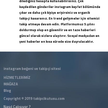
dilediğiniz hesapta kullanabilirisiniz. Çok
kaydedilen gönderiler instagram keşfet bölümünde
çıkar ve daha çok kişiye erişirsiniz ve organik
takipçi kasarsınız. En trend gelişmeler için sitemizi
takip etmeye devam edin. Platformumuz 5.yılını
doldurmuş olup en güvenilir ve en taze haberleri
güncel olarak sizlere ulaştırır. Sosyal medyadan en
yeni haberler en kısa sürede size duyrulacaktır.
instagram beğeni ve takipçi sitesi
HİZMETLERİMİZ
MAĞAZA
Blog
Copyright © 2019
takipcikutusu.com
Nasıl Çalışıyor ?