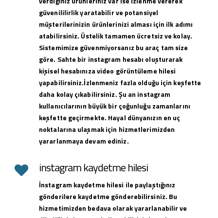
verdiğiniz ürünleriniz var ise izlenme vererek
güvenililirlik yaratabilir ve potansiyel
müşterilerinizin ürünlerinizi alması için ilk adımı
atabilirsiniz. Üstelik tamamen ücretsiz ve kolay.
Sistemimize güvenmiyorsanız bu araç tam size
göre. Sahte bir instagram hesabı oluşturarak
kişisel hesabınıza video görüntüleme hilesi
yapabilirsiniz.İzlenmeniz fazla olduğu için keşfette
daha kolay çıkabilirsiniz. Şu an instagram
kullanıcılarının büyük bir çoğunluğu zamanlarını
keşfette geçirmekte. Hayal dünyanızın en uç
noktalarına ulaşmak için hizmetlerimizden
yararlanmaya devam ediniz.
instagram kaydetme hilesi
İnstagram kaydetme hilesi ile paylaştığınız
gönderilere kaydetme gönderebilirsiniz. Bu
hizmetimizden bedava olarak yararlanabilir ve