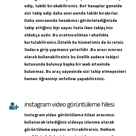
edip, takibi bırakabilirsiniz. Bot hesaplar genelde
sizi takip edip daha sonrasında takibi bırakırlar.
Daha sonrasında hesabınızı görüntelediğinizde
takip ettiğiniz kişi sayısı fazla iken takipçiniz
oldukça azdır. Bu oratnısızlıktan rahatlıkla
kurtulabilirsiniz.Üstelik bu hizmetimiz de ücretsiz.
Sadece giriş yapmanız yeterlidir .Bu aracı sınırsız
olarak kullanabilirsiniz bu özellik sadece takipci
kutusunda bulunup başka bir web sitesinde
bulunmaz. Bu araç sayesinde sizi takip etmeyenleri
hemen öğreninip unfollow yapabilirsiniz.
instagram video görüntüleme hilesi
instagram
video görüntüleme hilesi
aracımızı
kullanarak istediğiniz videoya izlenme atarak
görüntüleme sayısını arttırabilirsiniz. Reklam