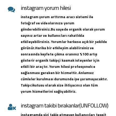
instagram yorum hilesi
instagram yorum arttırma aracı sistemi ile
fotoğraf ve videolarınıza yorum
gönderebilirsiniz.Bu sayede organik olarak yorum
sayınız artar ve kullanıcları rahatlıkla
etkileyebilirsiniz. Yorumlar herkese açık bir şekilde
görünür.Harika bir etkileşim alabilirsiniz ve
sonrasında keşfete çıkma oranınız %100 artış
gösterir organik takipçi kasmak isteyenler için
etkili bir araçtır. Yorum hilesi profesyonelce
sağlanması gereken bir hizmettir. Anlamsız
cümleler kurulması durumunda işe yaramayacaktır.
Takipcikutusu olarak size ihtiyacınız olan tüm
yorum hizmetlerini sağlıyabiliriz.
instagram takibi bırakanlar(UNFOLLOW)
instagramda sizi takip etmeyen kullanıcıları tespit