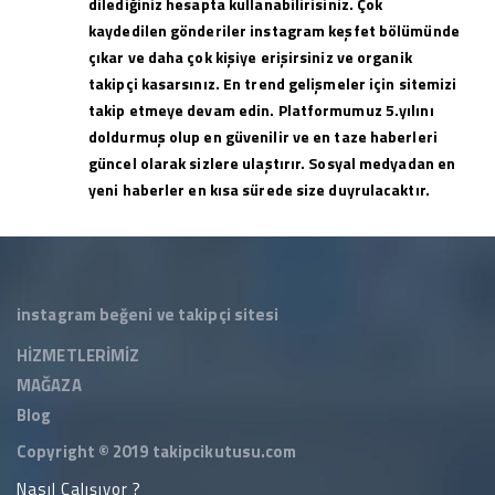
dilediğiniz hesapta kullanabilirisiniz. Çok
kaydedilen gönderiler instagram keşfet bölümünde
çıkar ve daha çok kişiye erişirsiniz ve organik
takipçi kasarsınız. En trend gelişmeler için sitemizi
takip etmeye devam edin. Platformumuz 5.yılını
doldurmuş olup en güvenilir ve en taze haberleri
güncel olarak sizlere ulaştırır. Sosyal medyadan en
yeni haberler en kısa sürede size duyrulacaktır.
instagram beğeni ve takipçi sitesi
HİZMETLERİMİZ
MAĞAZA
Blog
Copyright © 2019
takipcikutusu.com
Nasıl Çalışıyor ?