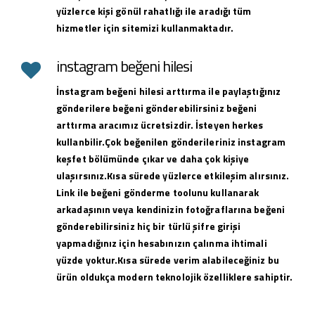
yüzlerce kişi gönül rahatlığı ile aradığı tüm
hizmetler için sitemizi kullanmaktadır.
instagram beğeni hilesi
İnstagram beğeni hilesi arttırma ile paylaştığınız
gönderilere beğeni gönderebilirsiniz beğeni
arttırma aracımız ücretsizdir. İsteyen herkes
kullanbilir.Çok beğenilen gönderileriniz instagram
keşfet bölümünde çıkar ve daha çok kişiye
ulaşırsınız.Kısa sürede yüzlerce etkileşim alırsınız.
Link ile beğeni gönderme toolunu kullanarak
arkadaşının veya kendinizin fotoğraflarına beğeni
gönderebilirsiniz hiç bir türlü şifre girişi
yapmadığınız için hesabınızın çalınma ihtimali
yüzde yoktur.Kısa sürede verim alabileceğiniz bu
ürün oldukça modern teknolojik özelliklere sahiptir.