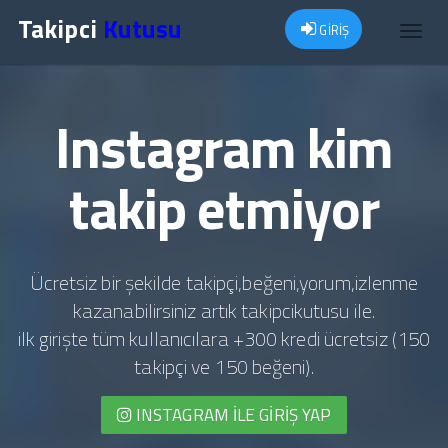
Takipci
Kutusu
GİRİŞ
Toggl
navig
Instagram kim
takip etmiyor
Ücretsiz bir şekilde takipçi,beğeni,yorum,izlenme
kazanabilirsiniz artık takipcikutusu ile.
ilk girişte tüm kullanıcılara +300 kredi ücretsiz (150
takipçi ve 150 beğeni).
INSTAGRAM İLE GIRIŞ YAP