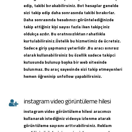
edip, takibi bırakabilirsiniz. Bot hesaplar genelde
sizi takip edip daha sonrasında takibi bırakırlar.
Daha sonrasında hesabınızı görüntelediğinizde
takip ettiğiniz kişi sayısı fazla iken takipçiniz
oldukça azdır. Bu oratnısızlıktan rahatlıkla
kurtulabilirsiniz.Üstelik bu hizmetimiz de ücretsiz.
Sadece giriş yapmanız yeterlidir .Bu aracı sınırsız
olarak kullanabilirsiniz bu özellik sadece takipci
kutusunda bulunup başka bir web sitesinde
bulunmaz. Bu araç sayesinde sizi takip etmeyenleri
hemen öğreninip unfollow yapabilirsiniz.
instagram video görüntüleme hilesi
instagram
video görüntüleme hilesi
aracımızı
kullanarak istediğiniz videoya izlenme atarak
görüntüleme sayısını arttırabilirsiniz. Reklam