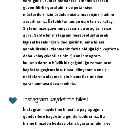
verdiğiniz ürünleriniz var ise izlenme vererek
güvenililirlik yaratabilir ve potansiyel
müşterilerinizin ürünlerinizi alması için ilk adımı
atabilirsiniz. Üstelik tamamen ücretsiz ve kolay.
Sistemimize güvenmiyorsanız bu araç tam size
göre. Sahte bir instagram hesabı oluşturarak
kişisel hesabınıza video görüntüleme hilesi
yapabilirsiniz.İzlenmeniz fazla olduğu için keşfette
daha kolay çıkabilirsiniz. Şu an instagram
kullanıcılarının büyük bir çoğunluğu zamanlarını
keşfette geçirmekte. Hayal dünyanızın en uç
noktalarına ulaşmak için hizmetlerimizden
yararlanmaya devam ediniz.
instagram kaydetme hilesi
İnstagram kaydetme hilesi ile paylaştığınız
gönderilere kaydetme gönderebilirsiniz. Bu
hizmetimizden bedava olarak yararlanabilir ve