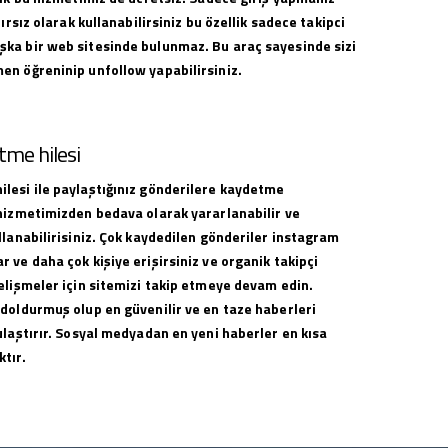
nırsız olarak kullanabilirsiniz bu özellik sadece takipci
ka bir web sitesinde bulunmaz. Bu araç sayesinde sizi
en öğreninip unfollow yapabilirsiniz.
me hilesi
lesi ile paylaştığınız gönderilere kaydetme
 hizmetimizden bedava olarak yararlanabilir ve
llanabilirisiniz. Çok kaydedilen gönderiler instagram
 ve daha çok kişiye erişirsiniz ve organik takipçi
elişmeler için sitemizi takip etmeye devam edin.
 doldurmuş olup en güvenilir ve en taze haberleri
ulaştırır. Sosyal medyadan en yeni haberler en kısa
tır.