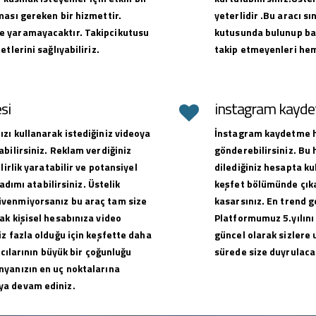
ması gereken bir hizmettir.
yeterlidir .Bu aracı sı
e yaramayacaktır. Takipcikutusu
kutusunda bulunup baş
tlerini sağlıyabiliriz.
takip etmeyenleri hem
si
instagram kaydet
zı kullanarak istediğiniz videoya
İnstagram kaydetme hi
bilirsiniz. Reklam verdiğiniz
gönderebilirsiniz. Bu
lirlik yaratabilir ve potansiyel
dilediğiniz hesapta ku
adımı atabilirsiniz. Üstelik
keşfet bölümünde çıkar
üvenmiyorsanız bu araç tam size
kasarsınız. En trend g
ak kişisel hesabınıza video
Platformumuz 5.yılını
z fazla olduğu için keşfette daha
güncel olarak sizlere 
ıcılarının büyük bir çoğunluğu
sürede size duyrulacak
nyanızın en uç noktalarına
ya devam ediniz.