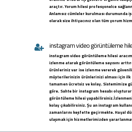
araçtır. Yorum hilesi profesyonelce sağlan
Anlamsız cümleler kurulması durumunda iş
olarak size ihtiyacınız olan tüm yorum hizme
instagram video görüntüleme hile
instagram
video görüntüleme hilesi
aracımı
izlenme atarak görüntüleme sayısını arttıra
ürünleriniz var ise izlenme vererek güvenili
müşterilerinizin ürünlerinizi alması için ilk 
tamamen ücretsiz ve kolay. Sistemimize g
göre. Sahte bir instagram hesabı oluşturar
görüntüleme hilesi yapabilirsiniz.İzlenmeni
kolay çıkabilirsiniz. Şu an instagram kullan
zamanlarını keşfette geçirmekte. Hayal dü
ulaşmak için hizmetlerimizden yararlanma