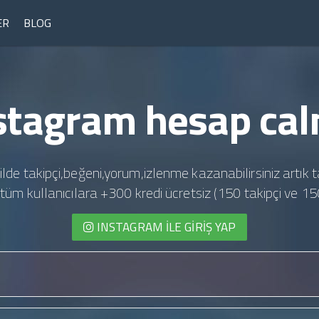
ER
BLOG
stagram hesap ca
ilde takipçi,beğeni,yorum,izlenme kazanabilirsiniz artık t
te tüm kullanıcılara +300 kredi ücretsiz (150 takipçi ve 15
INSTAGRAM İLE GIRIŞ YAP