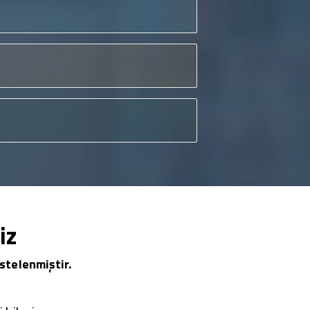
iz
stelenmiştir.