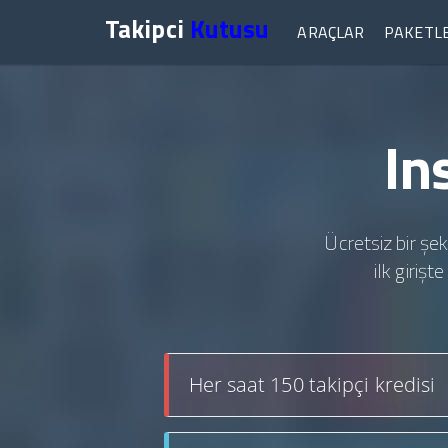
Takipci
Kutusu
ARAÇLAR
PAKETL
In
Ücretsiz bir şek
ilk giriş
Her saat 150 takipçi kredisi