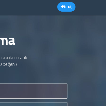
GİRİŞ
lma
akipcikutusu ile.
0 beğeni).