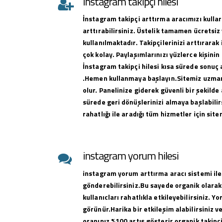
instagram takipçi hilesi
İnstagram takipçi arttırma aracımızı kullar
arttırabilirsiniz. Üstelik tamamen ücretsiz 
kullanılmaktadır. Takipçilerinizi arttırar
çok kolay. Paylaşımlarınızı yüzlerce kişinin
İnstagram takipçi hilesi kısa sürede sonuç 
.Hemen kullanmaya başlayın.Sitemiz uzman 
olur. Panelinize giderek güvenli bir şekilde 
sürede geri dönüşlerinizi almaya başlabilirs
rahatlığı ile aradığı tüm hizmetler için sit
instagram yorum hilesi
instagram yorum arttırma aracı sistemi ile
gönderebilirsiniz.Bu sayede organik olarak
kullanıcları rahatlıkla etkileyebilirsiniz. Y
görünür.Harika bir etkileşim alabilirsiniz 
oranınız %100 artış gösterir organik takipçi