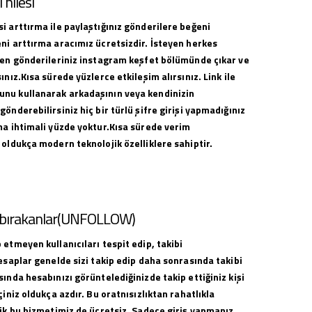
hilesi
i arttırma ile paylaştığınız gönderilere beğeni
ni arttırma aracımız ücretsizdir. İsteyen herkes
ilen gönderileriniz instagram keşfet bölümünde çıkar ve
ınız.Kısa sürede yüzlerce etkileşim alırsınız. Link ile
nu kullanarak arkadaşının veya kendinizin
gönderebilirsiniz hiç bir türlü şifre girişi yapmadığınız
ma ihtimali yüzde yoktur.Kısa sürede verim
 oldukça modern teknolojik özelliklere sahiptir.
i bırakanlar(UNFOLLOW)
 etmeyen kullanıcıları tespit edip, takibi
hesaplar genelde sizi takip edip daha sonrasında takibi
sında hesabınızı görüntelediğinizde takip ettiğiniz kişi
çiniz oldukça azdır. Bu oratnısızlıktan rahatlıkla
lik bu hizmetimiz de ücretsiz. Sadece giriş yapmanız