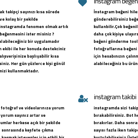
instagram beğeni 
ak takipçi sayınızı kısa sürede
İnstagram beğeni hiles
ve kolay bir şekilde
gönderebilirsiniz beğe
ak instagramda fenomen olmak artık
kullanbilir.Çok beğen
 beğenmesini ister misiniz ?
daha çok kişiye ulaşırs
alabileceğiniz bir uygulamadır
beğeni gönderme toolu
ekibi ile her konuda destekciniz
fotoğraflarına beğeni 
alışverişinize başlıyabilir kısa
için hesabınızın çalın
iniz. Her gün yüzlerce kişi gönül
alabileceğiniz bu ürün
emizi kullanmaktadır.
instagram takib
 fotoğraf ve videolarınıza yorum
instagramda sizi takip
 yorum sayınız artar ve
bırakabilirsiniz. Bot 
orumlar herkese açık bir şekilde
bırakırlar. Daha sonra
ve sonrasında keşfete çıkma
sayısı fazla iken takip
 kasmak isteyenler için etkili bir
kurtulabilirsiniz.Üste