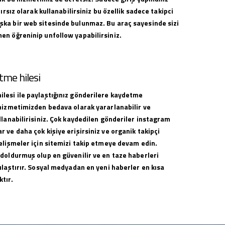
nırsız olarak kullanabilirsiniz bu özellik sadece takipci
ka bir web sitesinde bulunmaz. Bu araç sayesinde sizi
en öğreninip unfollow yapabilirsiniz.
me hilesi
lesi ile paylaştığınız gönderilere kaydetme
 hizmetimizden bedava olarak yararlanabilir ve
llanabilirisiniz. Çok kaydedilen gönderiler instagram
 ve daha çok kişiye erişirsiniz ve organik takipçi
elişmeler için sitemizi takip etmeye devam edin.
 doldurmuş olup en güvenilir ve en taze haberleri
ulaştırır. Sosyal medyadan en yeni haberler en kısa
tır.