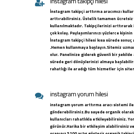
instagram takipçi hilesi
İnstagram takipçi arttırma aracımızı kullar
arttırabilirsiniz. Üstelik tamamen ücretsiz 
kullanılmaktadır. Takipçilerinizi arttırar
çok kolay. Paylaşımlarınızı yüzlerce kişinin
İnstagram takipçi hilesi kısa sürede sonuç 
.Hemen kullanmaya başlayın.Sitemiz uzman 
olur. Panelinize giderek güvenli bir şekilde 
sürede geri dönüşlerinizi almaya başlabilirs
rahatlığı ile aradığı tüm hizmetler için sit
instagram yorum hilesi
instagram yorum arttırma aracı sistemi ile
gönderebilirsiniz.Bu sayede organik olarak
kullanıcları rahatlıkla etkileyebilirsiniz. Y
görünür.Harika bir etkileşim alabilirsiniz 
oranınız %100 artış gösterir organik takipçi