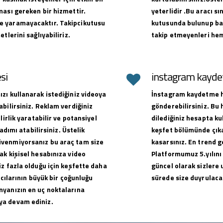
ması gereken bir hizmettir.
yeterlidir .Bu aracı sı
e yaramayacaktır. Takipcikutusu
kutusunda bulunup baş
tlerini sağlıyabiliriz.
takip etmeyenleri hem
si
instagram kaydet
zı kullanarak istediğiniz videoya
İnstagram kaydetme hi
bilirsiniz. Reklam verdiğiniz
gönderebilirsiniz. Bu
lirlik yaratabilir ve potansiyel
dilediğiniz hesapta ku
adımı atabilirsiniz. Üstelik
keşfet bölümünde çıkar
üvenmiyorsanız bu araç tam size
kasarsınız. En trend g
ak kişisel hesabınıza video
Platformumuz 5.yılını
z fazla olduğu için keşfette daha
güncel olarak sizlere 
ıcılarının büyük bir çoğunluğu
sürede size duyrulacak
nyanızın en uç noktalarına
ya devam ediniz.