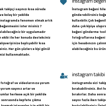
instagram beğeni 
ak takipçi sayınızı kısa sürede
İnstagram beğeni hiles
ve kolay bir şekilde
gönderebilirsiniz beğe
ak instagramda fenomen olmak artık
kullanbilir.Çok beğen
 beğenmesini ister misiniz ?
daha çok kişiye ulaşırs
alabileceğiniz bir uygulamadır
beğeni gönderme toolu
ekibi ile her konuda destekciniz
fotoğraflarına beğeni 
alışverişinize başlıyabilir kısa
için hesabınızın çalın
iniz. Her gün yüzlerce kişi gönül
alabileceğiniz bu ürün
emizi kullanmaktadır.
instagram takib
 fotoğraf ve videolarınıza yorum
instagramda sizi takip
 yorum sayınız artar ve
bırakabilirsiniz. Bot 
orumlar herkese açık bir şekilde
bırakırlar. Daha sonra
ve sonrasında keşfete çıkma
sayısı fazla iken takip
 kasmak isteyenler için etkili bir
kurtulabilirsiniz.Üste