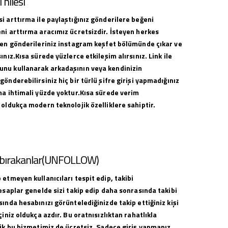
hilesi
i arttırma ile paylaştığınız gönderilere beğeni
ni arttırma aracımız ücretsizdir. İsteyen herkes
ilen gönderileriniz instagram keşfet bölümünde çıkar ve
ınız.Kısa sürede yüzlerce etkileşim alırsınız. Link ile
nu kullanarak arkadaşının veya kendinizin
gönderebilirsiniz hiç bir türlü şifre girişi yapmadığınız
ma ihtimali yüzde yoktur.Kısa sürede verim
 oldukça modern teknolojik özelliklere sahiptir.
i bırakanlar(UNFOLLOW)
 etmeyen kullanıcıları tespit edip, takibi
hesaplar genelde sizi takip edip daha sonrasında takibi
sında hesabınızı görüntelediğinizde takip ettiğiniz kişi
çiniz oldukça azdır. Bu oratnısızlıktan rahatlıkla
lik bu hizmetimiz de ücretsiz. Sadece giriş yapmanız