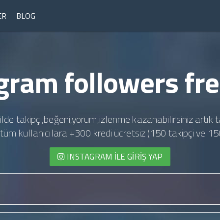
ER
BLOG
gram followers fre
ilde takipçi,beğeni,yorum,izlenme kazanabilirsiniz artık t
te tüm kullanıcılara +300 kredi ücretsiz (150 takipçi ve 15
INSTAGRAM İLE GIRIŞ YAP