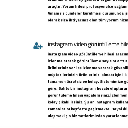
araçtır. Yorum hilesi profesyonelce sağlan
Anlamsız cümleler kurulması durumunda iş
olarak size ihtiyacınız olan tüm yorum hizme
instagram video görüntüleme hile
instagram
video görüntüleme hilesi
aracımı
izlenme atarak görüntüleme sayısını arttıra
ürünleriniz var ise izlenme vererek güvenili
müşterilerinizin ürünlerinizi alması için ilk 
tamamen ücretsiz ve kolay. Sistemimize g
göre. Sahte bir instagram hesabı oluşturar
görüntüleme hilesi yapabilirsiniz.İzlenmeni
kolay çıkabilirsiniz. Şu an instagram kullan
zamanlarını keşfette geçirmekte. Hayal dü
ulaşmak için hizmetlerimizden yararlanma