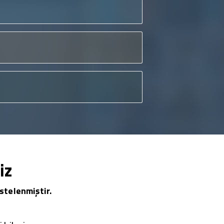
iz
stelenmiştir.