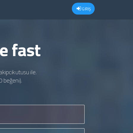
GİRİŞ
e fast
akipcikutusu ile.
0 beğeni).