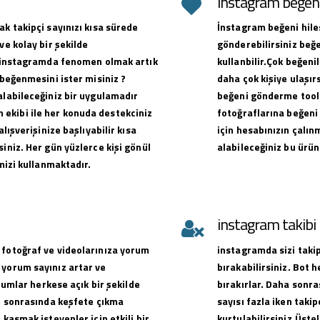
instagram beğeni 
ak takipçi sayınızı kısa sürede
İnstagram beğeni hiles
ve kolay bir şekilde
gönderebilirsiniz beğe
ak instagramda fenomen olmak artık
kullanbilir.Çok beğen
 beğenmesini ister misiniz ?
daha çok kişiye ulaşırs
alabileceğiniz bir uygulamadır
beğeni gönderme toolu
ekibi ile her konuda destekciniz
fotoğraflarına beğeni 
alışverişinize başlıyabilir kısa
için hesabınızın çalın
iniz. Her gün yüzlerce kişi gönül
alabileceğiniz bu ürün
emizi kullanmaktadır.
instagram takib
 fotoğraf ve videolarınıza yorum
instagramda sizi takip
 yorum sayınız artar ve
bırakabilirsiniz. Bot 
orumlar herkese açık bir şekilde
bırakırlar. Daha sonra
ve sonrasında keşfete çıkma
sayısı fazla iken takip
 kasmak isteyenler için etkili bir
kurtulabilirsiniz.Üste