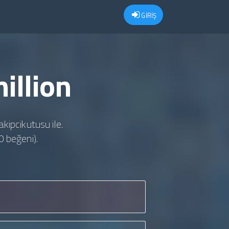
GİRİŞ
illion
akipcikutusu ile.
0 beğeni).