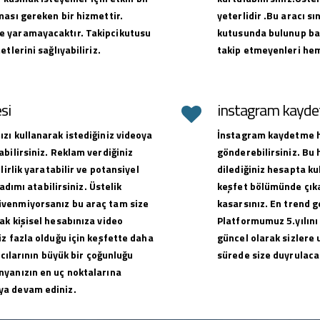
ması gereken bir hizmettir.
yeterlidir .Bu aracı sı
e yaramayacaktır. Takipcikutusu
kutusunda bulunup baş
tlerini sağlıyabiliriz.
takip etmeyenleri hem
si
instagram kaydet
zı kullanarak istediğiniz videoya
İnstagram kaydetme hi
bilirsiniz. Reklam verdiğiniz
gönderebilirsiniz. Bu
lirlik yaratabilir ve potansiyel
dilediğiniz hesapta ku
adımı atabilirsiniz. Üstelik
keşfet bölümünde çıkar
üvenmiyorsanız bu araç tam size
kasarsınız. En trend g
ak kişisel hesabınıza video
Platformumuz 5.yılını
z fazla olduğu için keşfette daha
güncel olarak sizlere 
ıcılarının büyük bir çoğunluğu
sürede size duyrulacak
nyanızın en uç noktalarına
ya devam ediniz.