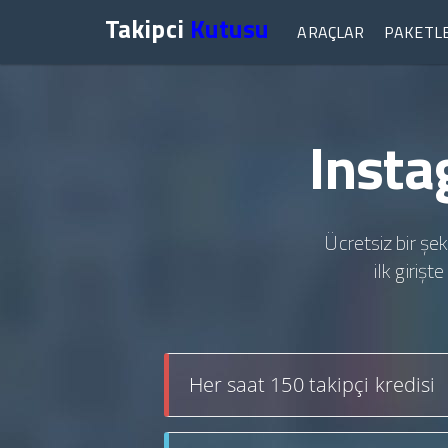
Takipci
Kutusu
ARAÇLAR
PAKETL
Insta
Ücretsiz bir şek
ilk giriş
Her saat 150 takipçi kredisi