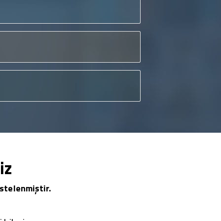
iz
stelenmiştir.