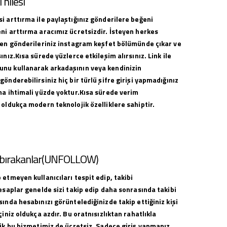
hilesi
i arttırma ile paylaştığınız gönderilere beğeni
ni arttırma aracımız ücretsizdir. İsteyen herkes
ilen gönderileriniz instagram keşfet bölümünde çıkar ve
ınız.Kısa sürede yüzlerce etkileşim alırsınız. Link ile
nu kullanarak arkadaşının veya kendinizin
gönderebilirsiniz hiç bir türlü şifre girişi yapmadığınız
ma ihtimali yüzde yoktur.Kısa sürede verim
 oldukça modern teknolojik özelliklere sahiptir.
i bırakanlar(UNFOLLOW)
 etmeyen kullanıcıları tespit edip, takibi
hesaplar genelde sizi takip edip daha sonrasında takibi
sında hesabınızı görüntelediğinizde takip ettiğiniz kişi
çiniz oldukça azdır. Bu oratnısızlıktan rahatlıkla
lik bu hizmetimiz de ücretsiz. Sadece giriş yapmanız