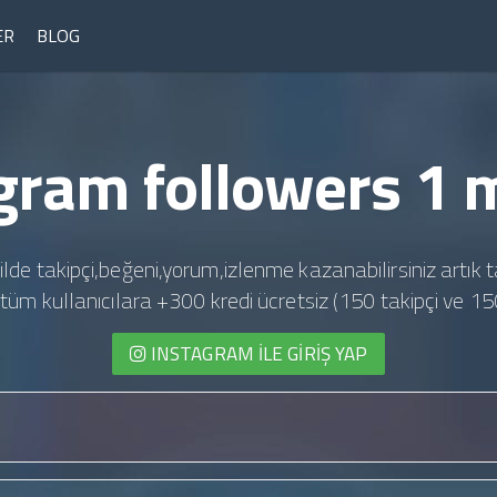
ER
BLOG
gram followers 1 m
ilde takipçi,beğeni,yorum,izlenme kazanabilirsiniz artık t
te tüm kullanıcılara +300 kredi ücretsiz (150 takipçi ve 15
INSTAGRAM İLE GIRIŞ YAP