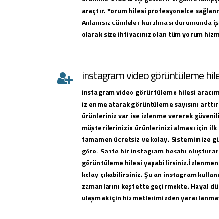
araçtır. Yorum hilesi profesyonelce sağlan
Anlamsız cümleler kurulması durumunda iş
olarak size ihtiyacınız olan tüm yorum hizme
instagram video görüntüleme hile
instagram
video görüntüleme hilesi
aracımı
izlenme atarak görüntüleme sayısını arttıra
ürünleriniz var ise izlenme vererek güvenili
müşterilerinizin ürünlerinizi alması için ilk 
tamamen ücretsiz ve kolay. Sistemimize g
göre. Sahte bir instagram hesabı oluşturar
görüntüleme hilesi yapabilirsiniz.İzlenmeni
kolay çıkabilirsiniz. Şu an instagram kullan
zamanlarını keşfette geçirmekte. Hayal dü
ulaşmak için hizmetlerimizden yararlanma