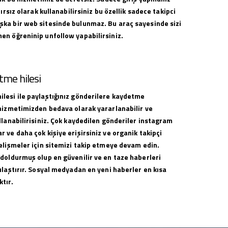
nırsız olarak kullanabilirsiniz bu özellik sadece takipci
ka bir web sitesinde bulunmaz. Bu araç sayesinde sizi
en öğreninip unfollow yapabilirsiniz.
me hilesi
lesi ile paylaştığınız gönderilere kaydetme
 hizmetimizden bedava olarak yararlanabilir ve
llanabilirisiniz. Çok kaydedilen gönderiler instagram
 ve daha çok kişiye erişirsiniz ve organik takipçi
elişmeler için sitemizi takip etmeye devam edin.
 doldurmuş olup en güvenilir ve en taze haberleri
ulaştırır. Sosyal medyadan en yeni haberler en kısa
tır.