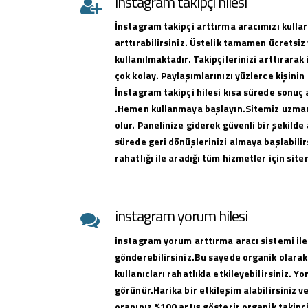
instagram takipçi hilesi
İnstagram takipçi arttırma aracımızı kullar
arttırabilirsiniz. Üstelik tamamen ücretsiz 
kullanılmaktadır. Takipçilerinizi arttırar
çok kolay. Paylaşımlarınızı yüzlerce kişinin
İnstagram takipçi hilesi kısa sürede sonuç 
.Hemen kullanmaya başlayın.Sitemiz uzman 
olur. Panelinize giderek güvenli bir şekilde 
sürede geri dönüşlerinizi almaya başlabilirs
rahatlığı ile aradığı tüm hizmetler için sit
instagram yorum hilesi
instagram yorum arttırma aracı sistemi ile
gönderebilirsiniz.Bu sayede organik olarak
kullanıcları rahatlıkla etkileyebilirsiniz. Y
görünür.Harika bir etkileşim alabilirsiniz 
oranınız %100 artış gösterir organik takipçi