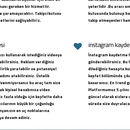
ması gereken bir hizmettir.
yeterlidir .Bu aracı sı
e yaramayacaktır. Takipcikutusu
kutusunda bulunup baş
tlerini sağlıyabiliriz.
takip etmeyenleri hem
si
instagram kaydet
zı kullanarak istediğiniz videoya
İnstagram kaydetme hi
bilirsiniz. Reklam verdiğiniz
gönderebilirsiniz. Bu
lirlik yaratabilir ve potansiyel
dilediğiniz hesapta ku
adımı atabilirsiniz. Üstelik
keşfet bölümünde çıkar
üvenmiyorsanız bu araç tam size
kasarsınız. En trend g
ak kişisel hesabınıza video
Platformumuz 5.yılını
z fazla olduğu için keşfette daha
güncel olarak sizlere 
ıcılarının büyük bir çoğunluğu
sürede size duyrulacak
nyanızın en uç noktalarına
ya devam ediniz.