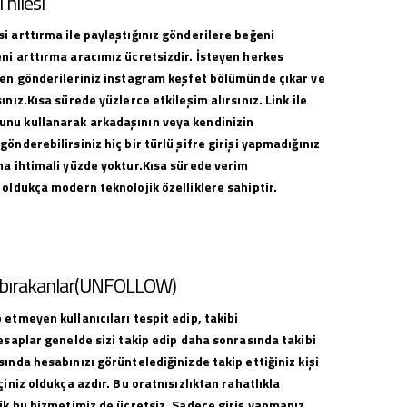
hilesi
i arttırma ile paylaştığınız gönderilere beğeni
ni arttırma aracımız ücretsizdir. İsteyen herkes
ilen gönderileriniz instagram keşfet bölümünde çıkar ve
ınız.Kısa sürede yüzlerce etkileşim alırsınız. Link ile
nu kullanarak arkadaşının veya kendinizin
gönderebilirsiniz hiç bir türlü şifre girişi yapmadığınız
ma ihtimali yüzde yoktur.Kısa sürede verim
 oldukça modern teknolojik özelliklere sahiptir.
i bırakanlar(UNFOLLOW)
 etmeyen kullanıcıları tespit edip, takibi
hesaplar genelde sizi takip edip daha sonrasında takibi
sında hesabınızı görüntelediğinizde takip ettiğiniz kişi
çiniz oldukça azdır. Bu oratnısızlıktan rahatlıkla
lik bu hizmetimiz de ücretsiz. Sadece giriş yapmanız