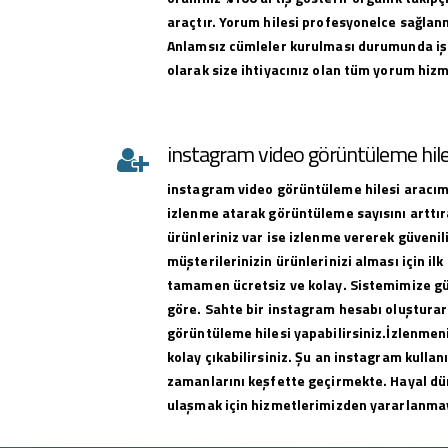
araçtır. Yorum hilesi profesyonelce sağlan
Anlamsız cümleler kurulması durumunda iş
olarak size ihtiyacınız olan tüm yorum hizme
instagram video görüntüleme hile
instagram
video görüntüleme hilesi
aracımı
izlenme atarak görüntüleme sayısını arttıra
ürünleriniz var ise izlenme vererek güvenili
müşterilerinizin ürünlerinizi alması için ilk 
tamamen ücretsiz ve kolay. Sistemimize g
göre. Sahte bir instagram hesabı oluşturar
görüntüleme hilesi yapabilirsiniz.İzlenmeni
kolay çıkabilirsiniz. Şu an instagram kullan
zamanlarını keşfette geçirmekte. Hayal dü
ulaşmak için hizmetlerimizden yararlanma