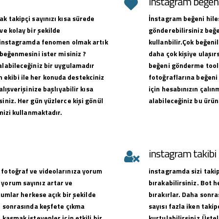
instagram beğeni 
ak takipçi sayınızı kısa sürede
İnstagram beğeni hiles
ve kolay bir şekilde
gönderebilirsiniz beğe
ak instagramda fenomen olmak artık
kullanbilir.Çok beğen
 beğenmesini ister misiniz ?
daha çok kişiye ulaşırs
alabileceğiniz bir uygulamadır
beğeni gönderme toolu
ekibi ile her konuda destekciniz
fotoğraflarına beğeni 
alışverişinize başlıyabilir kısa
için hesabınızın çalın
iniz. Her gün yüzlerce kişi gönül
alabileceğiniz bu ürün
emizi kullanmaktadır.
instagram takib
 fotoğraf ve videolarınıza yorum
instagramda sizi takip
 yorum sayınız artar ve
bırakabilirsiniz. Bot 
orumlar herkese açık bir şekilde
bırakırlar. Daha sonra
ve sonrasında keşfete çıkma
sayısı fazla iken takip
 kasmak isteyenler için etkili bir
kurtulabilirsiniz.Üste