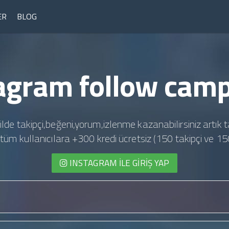
ER
BLOG
agram follow cam
ilde takipçi,beğeni,yorum,izlenme kazanabilirsiniz artık t
te tüm kullanıcılara +300 kredi ücretsiz (150 takipçi ve 15
INSTAGRAM İLE GIRIŞ YAP