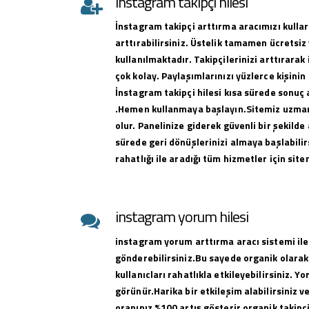
instagram takipçi hilesi
İnstagram takipçi arttırma aracımızı kullar
arttırabilirsiniz. Üstelik tamamen ücretsiz 
kullanılmaktadır. Takipçilerinizi arttırar
çok kolay. Paylaşımlarınızı yüzlerce kişinin
İnstagram takipçi hilesi kısa sürede sonuç 
.Hemen kullanmaya başlayın.Sitemiz uzman 
olur. Panelinize giderek güvenli bir şekilde 
sürede geri dönüşlerinizi almaya başlabilirs
rahatlığı ile aradığı tüm hizmetler için sit
instagram yorum hilesi
instagram yorum arttırma aracı sistemi ile
gönderebilirsiniz.Bu sayede organik olarak
kullanıcları rahatlıkla etkileyebilirsiniz. Y
görünür.Harika bir etkileşim alabilirsiniz 
oranınız %100 artış gösterir organik takipçi