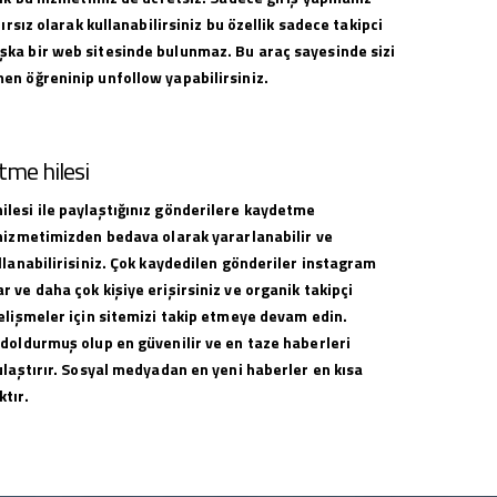
nırsız olarak kullanabilirsiniz bu özellik sadece takipci
ka bir web sitesinde bulunmaz. Bu araç sayesinde sizi
en öğreninip unfollow yapabilirsiniz.
me hilesi
lesi ile paylaştığınız gönderilere kaydetme
 hizmetimizden bedava olarak yararlanabilir ve
llanabilirisiniz. Çok kaydedilen gönderiler instagram
 ve daha çok kişiye erişirsiniz ve organik takipçi
elişmeler için sitemizi takip etmeye devam edin.
 doldurmuş olup en güvenilir ve en taze haberleri
ulaştırır. Sosyal medyadan en yeni haberler en kısa
tır.