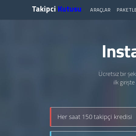
Takipci
Kutusu
ARAÇLAR
PAKETL
Inst
Ücretsiz bir şek
ilk giriş
Her saat 150 takipçi kredisi