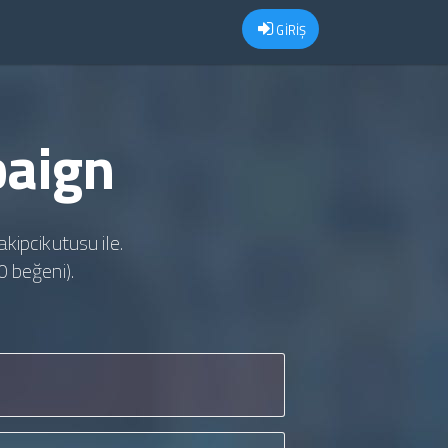
GİRİŞ
paign
akipcikutusu ile.
0 beğeni).