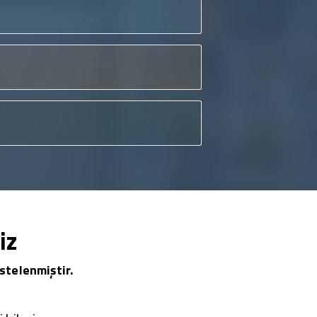
iz
stelenmiştir.