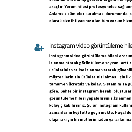
araçtır. Yorum hilesi profesyonelce sağlan
Anlamsız cümleler kurulması durumunda iş
olarak size ihtiyacınız olan tüm yorum hizme
instagram video görüntüleme hile
instagram
video görüntüleme hilesi
aracımı
izlenme atarak görüntüleme sayısını arttıra
ürünleriniz var ise izlenme vererek güvenili
müşterilerinizin ürünlerinizi alması için ilk 
tamamen ücretsiz ve kolay. Sistemimize g
göre. Sahte bir instagram hesabı oluşturar
görüntüleme hilesi yapabilirsiniz.İzlenmeni
kolay çıkabilirsiniz. Şu an instagram kullan
zamanlarını keşfette geçirmekte. Hayal dü
ulaşmak için hizmetlerimizden yararlanma