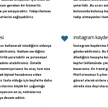
ması gereken bir hizmettir.
yeterlidir .Bu aracı sı
e yaramayacaktır. Takipcikutusu
kutusunda bulunup baş
tlerini sağlıyabiliriz.
takip etmeyenleri hem
si
instagram kaydet
zı kullanarak istediğiniz videoya
İnstagram kaydetme hi
bilirsiniz. Reklam verdiğiniz
gönderebilirsiniz. Bu
lirlik yaratabilir ve potansiyel
dilediğiniz hesapta ku
adımı atabilirsiniz. Üstelik
keşfet bölümünde çıkar
üvenmiyorsanız bu araç tam size
kasarsınız. En trend g
ak kişisel hesabınıza video
Platformumuz 5.yılını
z fazla olduğu için keşfette daha
güncel olarak sizlere 
ıcılarının büyük bir çoğunluğu
sürede size duyrulacak
nyanızın en uç noktalarına
ya devam ediniz.