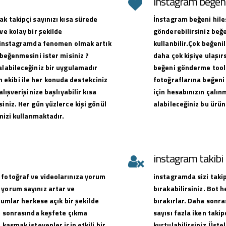
instagram beğeni 
ak takipçi sayınızı kısa sürede
İnstagram beğeni hiles
ve kolay bir şekilde
gönderebilirsiniz beğe
ak instagramda fenomen olmak artık
kullanbilir.Çok beğen
 beğenmesini ister misiniz ?
daha çok kişiye ulaşırs
alabileceğiniz bir uygulamadır
beğeni gönderme toolu
ekibi ile her konuda destekciniz
fotoğraflarına beğeni 
alışverişinize başlıyabilir kısa
için hesabınızın çalın
iniz. Her gün yüzlerce kişi gönül
alabileceğiniz bu ürün
emizi kullanmaktadır.
instagram takib
 fotoğraf ve videolarınıza yorum
instagramda sizi takip
 yorum sayınız artar ve
bırakabilirsiniz. Bot 
orumlar herkese açık bir şekilde
bırakırlar. Daha sonra
ve sonrasında keşfete çıkma
sayısı fazla iken takip
 kasmak isteyenler için etkili bir
kurtulabilirsiniz.Üste