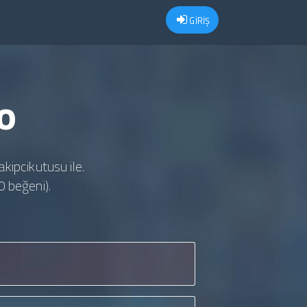
GİRİŞ
o
akipcikutusu ile.
0 beğeni).