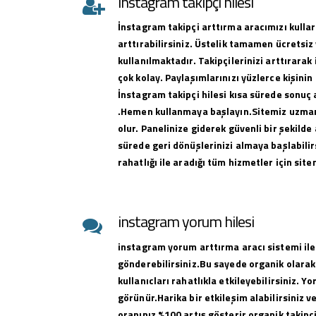
instagram takipçi hilesi
İnstagram takipçi arttırma aracımızı kullar
arttırabilirsiniz. Üstelik tamamen ücretsiz 
kullanılmaktadır. Takipçilerinizi arttırar
çok kolay. Paylaşımlarınızı yüzlerce kişinin
İnstagram takipçi hilesi kısa sürede sonuç 
.Hemen kullanmaya başlayın.Sitemiz uzman 
olur. Panelinize giderek güvenli bir şekilde 
sürede geri dönüşlerinizi almaya başlabilirs
rahatlığı ile aradığı tüm hizmetler için sit
instagram yorum hilesi
instagram yorum arttırma aracı sistemi ile
gönderebilirsiniz.Bu sayede organik olarak
kullanıcları rahatlıkla etkileyebilirsiniz. Y
görünür.Harika bir etkileşim alabilirsiniz 
oranınız %100 artış gösterir organik takipçi