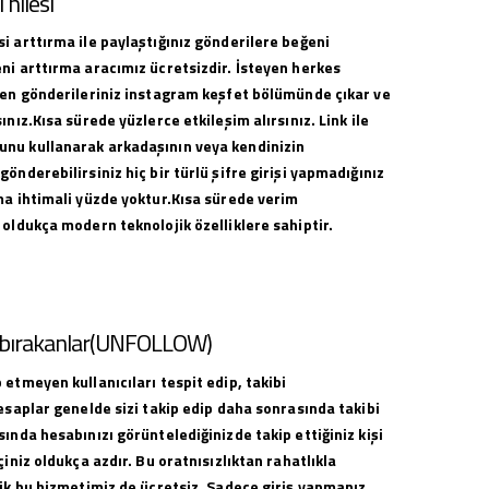
hilesi
i arttırma ile paylaştığınız gönderilere beğeni
ni arttırma aracımız ücretsizdir. İsteyen herkes
ilen gönderileriniz instagram keşfet bölümünde çıkar ve
ınız.Kısa sürede yüzlerce etkileşim alırsınız. Link ile
nu kullanarak arkadaşının veya kendinizin
gönderebilirsiniz hiç bir türlü şifre girişi yapmadığınız
ma ihtimali yüzde yoktur.Kısa sürede verim
 oldukça modern teknolojik özelliklere sahiptir.
i bırakanlar(UNFOLLOW)
 etmeyen kullanıcıları tespit edip, takibi
hesaplar genelde sizi takip edip daha sonrasında takibi
sında hesabınızı görüntelediğinizde takip ettiğiniz kişi
çiniz oldukça azdır. Bu oratnısızlıktan rahatlıkla
lik bu hizmetimiz de ücretsiz. Sadece giriş yapmanız