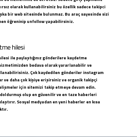
nırsız olarak kullanabilirsiniz bu özellik sadece takipci
ka bir web sitesinde bulunmaz. Bu araç sayesinde sizi
en öğreninip unfollow yapabilirsiniz.
me hilesi
lesi ile paylaştığınız gönderilere kaydetme
 hizmetimizden bedava olarak yararlanabilir ve
llanabilirisiniz. Çok kaydedilen gönderiler instagram
 ve daha çok kişiye erişirsiniz ve organik takipçi
elişmeler için sitemizi takip etmeye devam edin.
 doldurmuş olup en güvenilir ve en taze haberleri
ulaştırır. Sosyal medyadan en yeni haberler en kısa
tır.