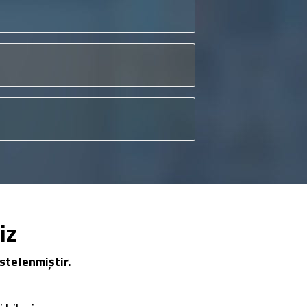
iz
stelenmiştir.