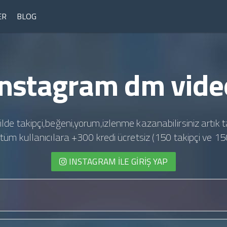
ER
BLOG
Instagram dm vide
ilde takipçi,beğeni,yorum,izlenme kazanabilirsiniz artık t
te tüm kullanıcılara +300 kredi ücretsiz (150 takipçi ve 15
INSTAGRAM İLE GIRIŞ YAP