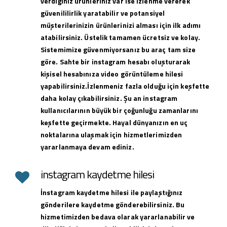
verdiğiniz ürünleriniz var ise izlenme vererek
güvenililirlik yaratabilir ve potansiyel
müşterilerinizin ürünlerinizi alması için ilk adımı
atabilirsiniz. Üstelik tamamen ücretsiz ve kolay.
Sistemimize güvenmiyorsanız bu araç tam size
göre. Sahte bir instagram hesabı oluşturarak
kişisel hesabınıza video görüntüleme hilesi
yapabilirsiniz.İzlenmeniz fazla olduğu için keşfette
daha kolay çıkabilirsiniz. Şu an instagram
kullanıcılarının büyük bir çoğunluğu zamanlarını
keşfette geçirmekte. Hayal dünyanızın en uç
noktalarına ulaşmak için hizmetlerimizden
yararlanmaya devam ediniz.
instagram kaydetme hilesi
İnstagram kaydetme hilesi ile paylaştığınız
gönderilere kaydetme gönderebilirsiniz. Bu
hizmetimizden bedava olarak yararlanabilir ve