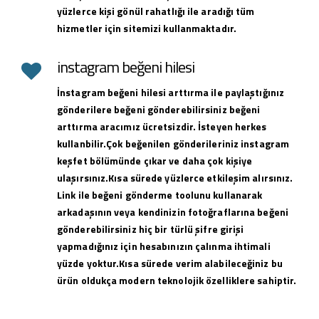
yüzlerce kişi gönül rahatlığı ile aradığı tüm
hizmetler için sitemizi kullanmaktadır.
instagram beğeni hilesi
İnstagram beğeni hilesi arttırma ile paylaştığınız
gönderilere beğeni gönderebilirsiniz beğeni
arttırma aracımız ücretsizdir. İsteyen herkes
kullanbilir.Çok beğenilen gönderileriniz instagram
keşfet bölümünde çıkar ve daha çok kişiye
ulaşırsınız.Kısa sürede yüzlerce etkileşim alırsınız.
Link ile beğeni gönderme toolunu kullanarak
arkadaşının veya kendinizin fotoğraflarına beğeni
gönderebilirsiniz hiç bir türlü şifre girişi
yapmadığınız için hesabınızın çalınma ihtimali
yüzde yoktur.Kısa sürede verim alabileceğiniz bu
ürün oldukça modern teknolojik özelliklere sahiptir.