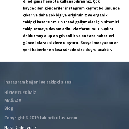
dilediğiniz hesapta kullanabilirisiniz. Çok
kaydedilen gönderiler instagram keşfet bölümünde
çıkar ve daha çok kişiye erişirsiniz ve organik
takipçi kasarsınız. En trend gelişmeler için sitemizi
takip etmeye devam edin. Platformumuz 5.yılını
doldurmuş olup en güvenilir ve en taze haberleri
güncel olarak sizlere ulaştırır. Sosyal medyadan en
yeni haberler en kısa sürede size duyrulacaktır.
instagram beğeni ve takipçi sitesi
HİZMETLERİMİZ
MAĞAZA
Blog
Copyright © 2019
takipcikutusu.com
Nasıl Çalışıyor ?