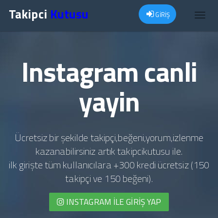
Takipci
Kutusu
GİRİŞ
Toggl
navig
Instagram canli
yayin
Ücretsiz bir şekilde takipçi,beğeni,yorum,izlenme
kazanabilirsiniz artık takipcikutusu ile.
ilk girişte tüm kullanıcılara +300 kredi ücretsiz (150
takipçi ve 150 beğeni).
INSTAGRAM İLE GIRIŞ YAP