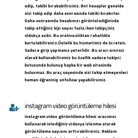
edip, takibi bırakabilirsiniz. Bot hesaplar genelde
sizi takip edip daha sonrasında takibi bırakırlar.
Daha sonrasında hesabınızı görüntelediğinizde
takip ettiğiniz kişi sayısı fazla iken takipçiniz
oldukça azdır. Bu oratnısızlıktan rahatlıkla
kurtulabilirsiniz.Üstelik bu hizmetimiz de ücretsiz.
Sadece giriş yapmanız yeterlidir .Bu aracı sınırsız
olarak kullanabilirsiniz bu özellik sadece takipci
kutusunda bulunup başka bir web sitesinde
bulunmaz. Bu araç sayesinde sizi takip etmeyenleri
hemen öğreninip unfollow yapabilirsiniz.
instagram video görüntüleme hilesi
instagram
video görüntüleme hilesi
aracımızı
kullanarak istediğiniz videoya izlenme atarak
görüntüleme sayısını arttırabilirsiniz. Reklam