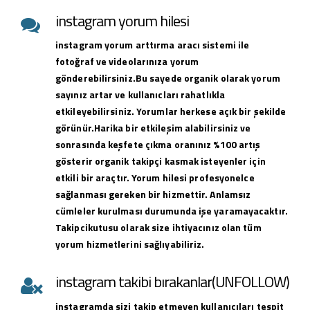
instagram yorum hilesi
instagram yorum arttırma aracı sistemi ile
fotoğraf ve videolarınıza yorum
gönderebilirsiniz.Bu sayede organik olarak yorum
sayınız artar ve kullanıcları rahatlıkla
etkileyebilirsiniz. Yorumlar herkese açık bir şekilde
görünür.Harika bir etkileşim alabilirsiniz ve
sonrasında keşfete çıkma oranınız %100 artış
gösterir organik takipçi kasmak isteyenler için
etkili bir araçtır. Yorum hilesi profesyonelce
sağlanması gereken bir hizmettir. Anlamsız
cümleler kurulması durumunda işe yaramayacaktır.
Takipcikutusu olarak size ihtiyacınız olan tüm
yorum hizmetlerini sağlıyabiliriz.
instagram takibi bırakanlar(UNFOLLOW)
instagramda sizi takip etmeyen kullanıcıları tespit