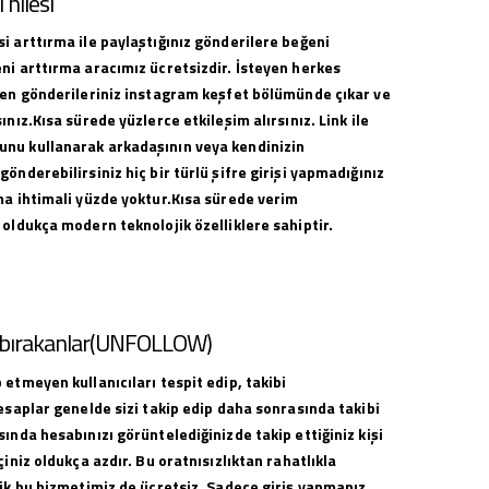
hilesi
i arttırma ile paylaştığınız gönderilere beğeni
ni arttırma aracımız ücretsizdir. İsteyen herkes
ilen gönderileriniz instagram keşfet bölümünde çıkar ve
ınız.Kısa sürede yüzlerce etkileşim alırsınız. Link ile
nu kullanarak arkadaşının veya kendinizin
gönderebilirsiniz hiç bir türlü şifre girişi yapmadığınız
ma ihtimali yüzde yoktur.Kısa sürede verim
 oldukça modern teknolojik özelliklere sahiptir.
i bırakanlar(UNFOLLOW)
 etmeyen kullanıcıları tespit edip, takibi
hesaplar genelde sizi takip edip daha sonrasında takibi
sında hesabınızı görüntelediğinizde takip ettiğiniz kişi
çiniz oldukça azdır. Bu oratnısızlıktan rahatlıkla
lik bu hizmetimiz de ücretsiz. Sadece giriş yapmanız