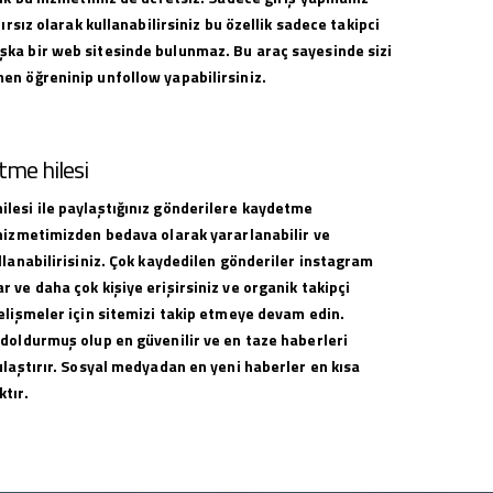
nırsız olarak kullanabilirsiniz bu özellik sadece takipci
ka bir web sitesinde bulunmaz. Bu araç sayesinde sizi
en öğreninip unfollow yapabilirsiniz.
me hilesi
lesi ile paylaştığınız gönderilere kaydetme
 hizmetimizden bedava olarak yararlanabilir ve
llanabilirisiniz. Çok kaydedilen gönderiler instagram
 ve daha çok kişiye erişirsiniz ve organik takipçi
elişmeler için sitemizi takip etmeye devam edin.
 doldurmuş olup en güvenilir ve en taze haberleri
ulaştırır. Sosyal medyadan en yeni haberler en kısa
tır.