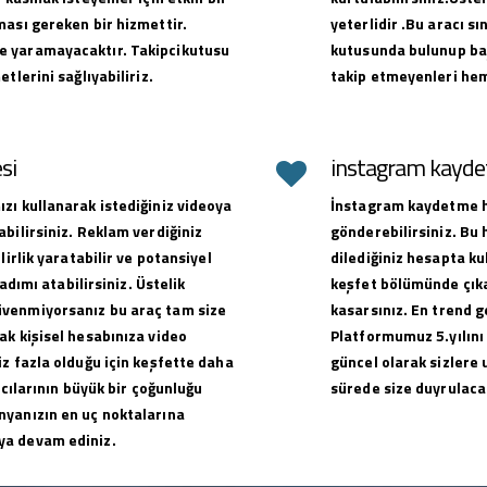
ması gereken bir hizmettir.
yeterlidir .Bu aracı sı
e yaramayacaktır. Takipcikutusu
kutusunda bulunup baş
tlerini sağlıyabiliriz.
takip etmeyenleri hem
si
instagram kaydet
zı kullanarak istediğiniz videoya
İnstagram kaydetme hi
bilirsiniz. Reklam verdiğiniz
gönderebilirsiniz. Bu
lirlik yaratabilir ve potansiyel
dilediğiniz hesapta ku
adımı atabilirsiniz. Üstelik
keşfet bölümünde çıkar
üvenmiyorsanız bu araç tam size
kasarsınız. En trend g
ak kişisel hesabınıza video
Platformumuz 5.yılını
z fazla olduğu için keşfette daha
güncel olarak sizlere 
ıcılarının büyük bir çoğunluğu
sürede size duyrulacak
nyanızın en uç noktalarına
ya devam ediniz.