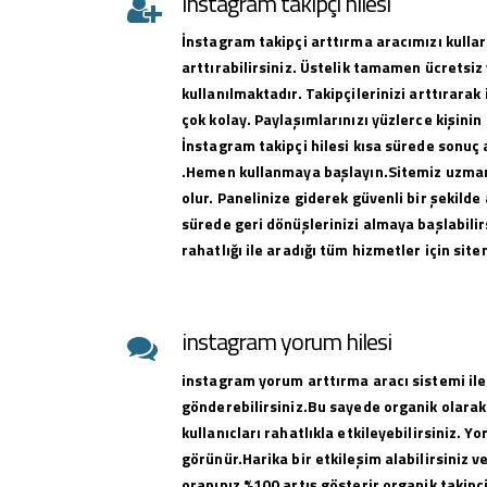
instagram takipçi hilesi
İnstagram takipçi arttırma aracımızı kullar
arttırabilirsiniz. Üstelik tamamen ücretsiz 
kullanılmaktadır. Takipçilerinizi arttırar
çok kolay. Paylaşımlarınızı yüzlerce kişinin
İnstagram takipçi hilesi kısa sürede sonuç 
.Hemen kullanmaya başlayın.Sitemiz uzman 
olur. Panelinize giderek güvenli bir şekilde 
sürede geri dönüşlerinizi almaya başlabilirs
rahatlığı ile aradığı tüm hizmetler için sit
instagram yorum hilesi
instagram yorum arttırma aracı sistemi ile
gönderebilirsiniz.Bu sayede organik olarak
kullanıcları rahatlıkla etkileyebilirsiniz. Y
görünür.Harika bir etkileşim alabilirsiniz 
oranınız %100 artış gösterir organik takipçi