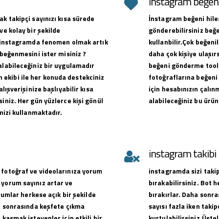
instagram beğeni 
ak takipçi sayınızı kısa sürede
İnstagram beğeni hiles
ve kolay bir şekilde
gönderebilirsiniz beğe
ak instagramda fenomen olmak artık
kullanbilir.Çok beğen
 beğenmesini ister misiniz ?
daha çok kişiye ulaşırs
alabileceğiniz bir uygulamadır
beğeni gönderme toolu
ekibi ile her konuda destekciniz
fotoğraflarına beğeni 
alışverişinize başlıyabilir kısa
için hesabınızın çalın
iniz. Her gün yüzlerce kişi gönül
alabileceğiniz bu ürün
emizi kullanmaktadır.
instagram takib
 fotoğraf ve videolarınıza yorum
instagramda sizi takip
 yorum sayınız artar ve
bırakabilirsiniz. Bot 
orumlar herkese açık bir şekilde
bırakırlar. Daha sonra
ve sonrasında keşfete çıkma
sayısı fazla iken takip
 kasmak isteyenler için etkili bir
kurtulabilirsiniz.Üste