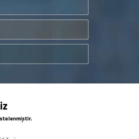
iz
stelenmiştir.