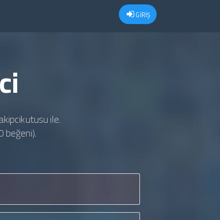
GİRİŞ
ci
akipcikutusu ile.
0 beğeni).