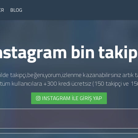
ER
BLOG
nstagram bin takip
ilde takipçi,beğeni,yorum,izlenme kazanabilirsiniz artık t
te tüm kullanıcılara +300 kredi ücretsiz (150 takipçi ve 15
INSTAGRAM İLE GIRIŞ YAP