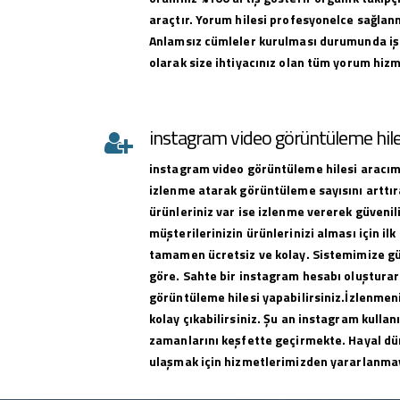
araçtır. Yorum hilesi profesyonelce sağlan
Anlamsız cümleler kurulması durumunda iş
olarak size ihtiyacınız olan tüm yorum hizme
instagram video görüntüleme hile
instagram
video görüntüleme hilesi
aracımı
izlenme atarak görüntüleme sayısını arttıra
ürünleriniz var ise izlenme vererek güvenili
müşterilerinizin ürünlerinizi alması için ilk 
tamamen ücretsiz ve kolay. Sistemimize g
göre. Sahte bir instagram hesabı oluşturar
görüntüleme hilesi yapabilirsiniz.İzlenmeni
kolay çıkabilirsiniz. Şu an instagram kullan
zamanlarını keşfette geçirmekte. Hayal dü
ulaşmak için hizmetlerimizden yararlanma