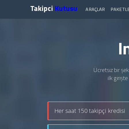
Takipci
Kutusu
ARAÇLAR
PAKETL
I
Ücretsiz bir şek
ilk giriş
Her saat 150 takipçi kredisi