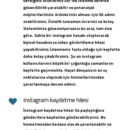
verdiğiniz ürünleriniz var ise izlenme vererek
güvenililirlik yaratabilir ve potansiyel
müşterilerinizin ürünlerinizi alması için ilk adımı
atabilirsiniz. Üstelik tamamen ücretsiz ve kolay.
Sistemimize güvenmiyorsanız bu araç tam size
göre. Sahte bir instagram hesabı oluşturarak
kişisel hesabınıza video görüntüleme hilesi
yapabilirsiniz.İzlenmeniz fazla olduğu için keşfette
daha kolay çıkabilirsiniz. Şu an instagram
kullanıcılarının büyük bir çoğunluğu zamanlarını
keşfette geçirmekte. Hayal dünyanızın en uç
noktalarına ulaşmak için hizmetlerimizden
yararlanmaya devam ediniz.
instagram kaydetme hilesi
İnstagram kaydetme hilesi ile paylaştığınız
gönderilere kaydetme gönderebilirsiniz. Bu
hizmetimizden bedava olarak yararlanabilir ve