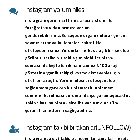
instagram yorum hilesi
instagram yorum arttırma aracı sistemi ile
fotoğraf ve videolarınıza yorum
gönderebilirsiniz.Bu sayede organik olarak yorum
sayınız artar ve kullanıcları rahatlıkla
etkileyebilirsiniz. Yorumlar herkese açık bir şekilde
görünür.Harika bir etkileşim alabilirsiniz ve
sonrasında keşfete çıkma oranınız %100 artış
gösterir organik takipçi kasmak isteyenler için
etkili bir araçtır. Yorum hilesi profesyonelce
sağlanması gereken bir hizmettir. Anlamsız
cümleler kurulması durumunda işe yaramayacaktır.
Takipcikutusu olarak size ihtiyacınız olan tüm
yorum hizmetlerini sağlıyabiliriz.
instagram takibi bırakanlar(UNFOLLOW)
instagramda sizi takip etmeyen kullanıcıları tespit