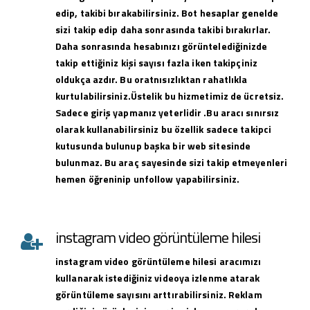
edip, takibi bırakabilirsiniz. Bot hesaplar genelde
sizi takip edip daha sonrasında takibi bırakırlar.
Daha sonrasında hesabınızı görüntelediğinizde
takip ettiğiniz kişi sayısı fazla iken takipçiniz
oldukça azdır. Bu oratnısızlıktan rahatlıkla
kurtulabilirsiniz.Üstelik bu hizmetimiz de ücretsiz.
Sadece giriş yapmanız yeterlidir .Bu aracı sınırsız
olarak kullanabilirsiniz bu özellik sadece takipci
kutusunda bulunup başka bir web sitesinde
bulunmaz. Bu araç sayesinde sizi takip etmeyenleri
hemen öğreninip unfollow yapabilirsiniz.
instagram video görüntüleme hilesi
instagram
video görüntüleme hilesi
aracımızı
kullanarak istediğiniz videoya izlenme atarak
görüntüleme sayısını arttırabilirsiniz. Reklam