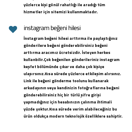
yüzlerce kişi gönül rahatlığı ile aradığı tüm
hizmetler için sitemizi kullanmaktadır.
instagram beğeni hilesi
İnstagram beğeni hilesi arttırma ile paylaştığınız
gönderilere beğeni gönderebilirsiniz beğeni
arttırma aracımız ücretsizdir. İsteyen herkes
kullanbilir.Çok beğenilen gönderileriniz instagram
keşfet bölümünde çıkar ve daha çok kişiye
ulaşırsınız.Kısa sürede yüzlerce etkileşim alırsınız.
Link ile beğeni gönderme toolunu kullanarak
arkadaşının veya kendinizin fotoğraflarına beğeni
gönderebilirsiniz hiç bir türlü şifre girişi
yapmadığınız için hesabınızın çalınma ihtimali
yüzde yoktur.Kısa sürede verim alabileceğiniz bu
ürün oldukça modern teknolojik özelliklere sahiptir.