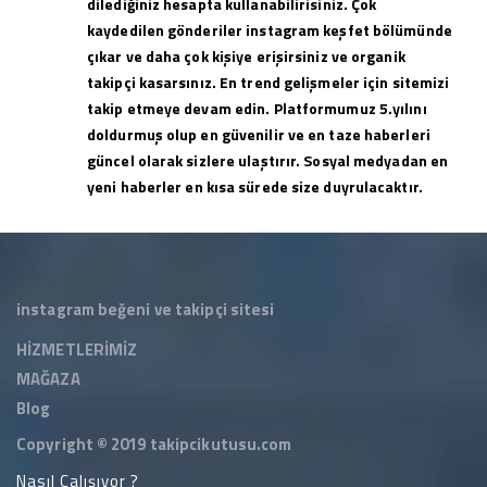
dilediğiniz hesapta kullanabilirisiniz. Çok
kaydedilen gönderiler instagram keşfet bölümünde
çıkar ve daha çok kişiye erişirsiniz ve organik
takipçi kasarsınız. En trend gelişmeler için sitemizi
takip etmeye devam edin. Platformumuz 5.yılını
doldurmuş olup en güvenilir ve en taze haberleri
güncel olarak sizlere ulaştırır. Sosyal medyadan en
yeni haberler en kısa sürede size duyrulacaktır.
instagram beğeni ve takipçi sitesi
HİZMETLERİMİZ
MAĞAZA
Blog
Copyright © 2019
takipcikutusu.com
Nasıl Çalışıyor ?