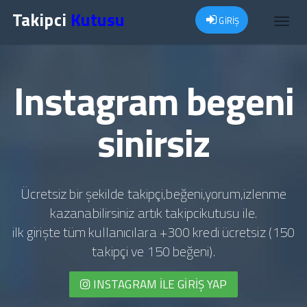
Takipci
Kutusu
GİRİŞ
Toggl
navig
Instagram begeni
sinirsiz
Ücretsiz bir şekilde takipçi,beğeni,yorum,izlenme
kazanabilirsiniz artık takipcikutusu ile.
ilk girişte tüm kullanıcılara +300 kredi ücretsiz (150
takipçi ve 150 beğeni).
INSTAGRAM İLE GIRIŞ YAP