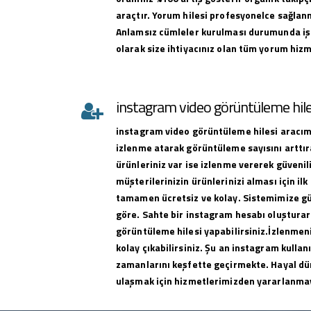
araçtır. Yorum hilesi profesyonelce sağlan
Anlamsız cümleler kurulması durumunda iş
olarak size ihtiyacınız olan tüm yorum hizme
instagram video görüntüleme hile
instagram
video görüntüleme hilesi
aracımı
izlenme atarak görüntüleme sayısını arttıra
ürünleriniz var ise izlenme vererek güvenili
müşterilerinizin ürünlerinizi alması için ilk 
tamamen ücretsiz ve kolay. Sistemimize g
göre. Sahte bir instagram hesabı oluşturar
görüntüleme hilesi yapabilirsiniz.İzlenmeni
kolay çıkabilirsiniz. Şu an instagram kullan
zamanlarını keşfette geçirmekte. Hayal dü
ulaşmak için hizmetlerimizden yararlanma