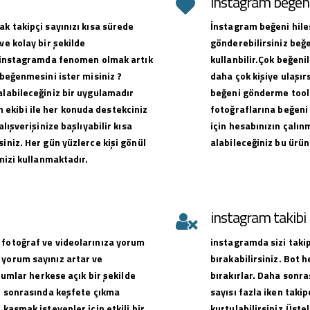
instagram beğeni 
ak takipçi sayınızı kısa sürede
İnstagram beğeni hiles
ve kolay bir şekilde
gönderebilirsiniz beğe
ak instagramda fenomen olmak artık
kullanbilir.Çok beğen
 beğenmesini ister misiniz ?
daha çok kişiye ulaşırs
alabileceğiniz bir uygulamadır
beğeni gönderme toolu
ekibi ile her konuda destekciniz
fotoğraflarına beğeni 
alışverişinize başlıyabilir kısa
için hesabınızın çalın
iniz. Her gün yüzlerce kişi gönül
alabileceğiniz bu ürün
emizi kullanmaktadır.
instagram takib
 fotoğraf ve videolarınıza yorum
instagramda sizi takip
 yorum sayınız artar ve
bırakabilirsiniz. Bot 
orumlar herkese açık bir şekilde
bırakırlar. Daha sonra
ve sonrasında keşfete çıkma
sayısı fazla iken takip
 kasmak isteyenler için etkili bir
kurtulabilirsiniz.Üste