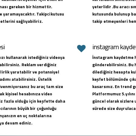
ması gereken bir hizmettir.
yeterlidir .Bu aracı sı
e yaramayacaktır. Takipcikutusu
kutusunda bulunup baş
tlerini sağlıyabiliriz.
takip etmeyenleri hem
si
instagram kaydet
zı kullanarak istediğiniz videoya
İnstagram kaydetme hi
bilirsiniz. Reklam verdiğiniz
gönderebilirsiniz. Bu
lirlik yaratabilir ve potansiyel
dilediğiniz hesapta ku
adımı atabilirsiniz. Üstelik
keşfet bölümünde çıkar
üvenmiyorsanız bu araç tam size
kasarsınız. En trend g
ak kişisel hesabınıza video
Platformumuz 5.yılını
z fazla olduğu için keşfette daha
güncel olarak sizlere 
ıcılarının büyük bir çoğunluğu
sürede size duyrulacak
nyanızın en uç noktalarına
ya devam ediniz.