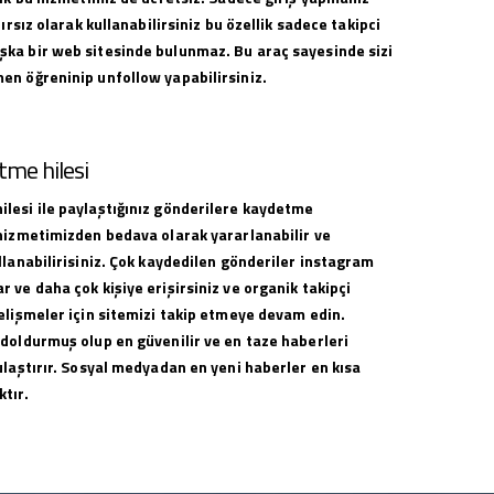
nırsız olarak kullanabilirsiniz bu özellik sadece takipci
ka bir web sitesinde bulunmaz. Bu araç sayesinde sizi
en öğreninip unfollow yapabilirsiniz.
me hilesi
lesi ile paylaştığınız gönderilere kaydetme
 hizmetimizden bedava olarak yararlanabilir ve
llanabilirisiniz. Çok kaydedilen gönderiler instagram
 ve daha çok kişiye erişirsiniz ve organik takipçi
elişmeler için sitemizi takip etmeye devam edin.
 doldurmuş olup en güvenilir ve en taze haberleri
ulaştırır. Sosyal medyadan en yeni haberler en kısa
tır.