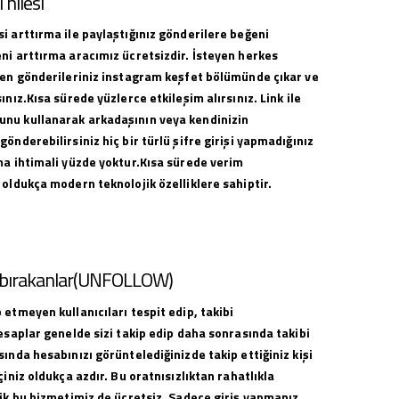
hilesi
i arttırma ile paylaştığınız gönderilere beğeni
ni arttırma aracımız ücretsizdir. İsteyen herkes
ilen gönderileriniz instagram keşfet bölümünde çıkar ve
ınız.Kısa sürede yüzlerce etkileşim alırsınız. Link ile
nu kullanarak arkadaşının veya kendinizin
gönderebilirsiniz hiç bir türlü şifre girişi yapmadığınız
ma ihtimali yüzde yoktur.Kısa sürede verim
 oldukça modern teknolojik özelliklere sahiptir.
i bırakanlar(UNFOLLOW)
 etmeyen kullanıcıları tespit edip, takibi
hesaplar genelde sizi takip edip daha sonrasında takibi
sında hesabınızı görüntelediğinizde takip ettiğiniz kişi
çiniz oldukça azdır. Bu oratnısızlıktan rahatlıkla
lik bu hizmetimiz de ücretsiz. Sadece giriş yapmanız