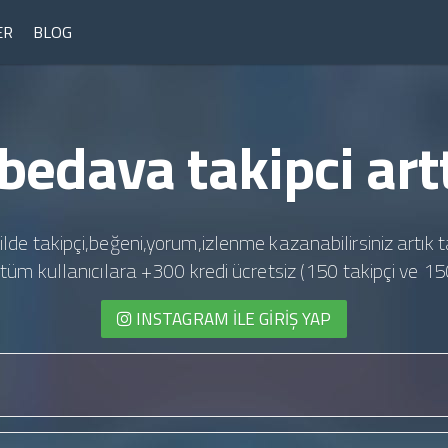
ER
BLOG
bedava takipci artt
ilde takipçi,beğeni,yorum,izlenme kazanabilirsiniz artık t
te tüm kullanıcılara +300 kredi ücretsiz (150 takipçi ve 15
INSTAGRAM İLE GIRIŞ YAP