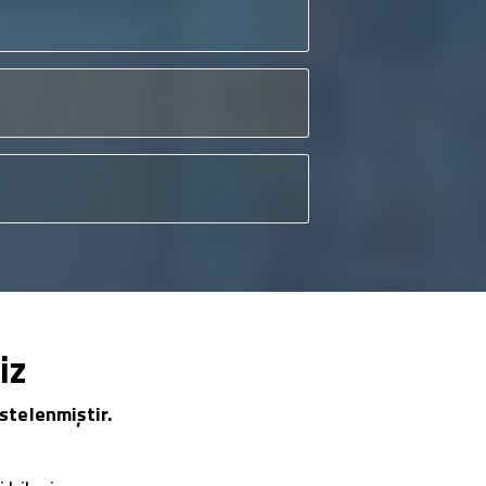
iz
stelenmiştir.