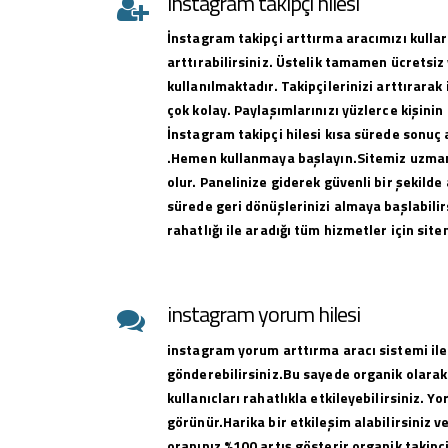
instagram takipçi hilesi
İnstagram takipçi arttırma aracımızı kullar
arttırabilirsiniz. Üstelik tamamen ücretsiz 
kullanılmaktadır. Takipçilerinizi arttırar
çok kolay. Paylaşımlarınızı yüzlerce kişinin
İnstagram takipçi hilesi kısa sürede sonuç 
.Hemen kullanmaya başlayın.Sitemiz uzman 
olur. Panelinize giderek güvenli bir şekilde 
sürede geri dönüşlerinizi almaya başlabilirs
rahatlığı ile aradığı tüm hizmetler için sit
instagram yorum hilesi
instagram yorum arttırma aracı sistemi ile
gönderebilirsiniz.Bu sayede organik olarak
kullanıcları rahatlıkla etkileyebilirsiniz. Y
görünür.Harika bir etkileşim alabilirsiniz 
oranınız %100 artış gösterir organik takipçi