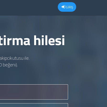
GİRİŞ
irma hilesi
akipcikutusu ile.
0 beğeni).