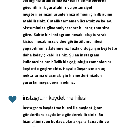
verdiğiniz ürünleriniz var ise izlenme vererek
güvenililirlik yaratabilir ve potansiyel
müşterilerinizin ürünlerinizi alması için ilk adımı
atabilirsiniz. Üstelik tamamen ücretsiz ve kolay.
Sistemimize güvenmiyorsanız bu araç tam size
göre. Sahte bir instagram hesabı oluşturarak
kişisel hesabınıza video görüntüleme hilesi
yapabilirsiniz.İzlenmeniz fazla olduğu için keşfette
daha kolay çıkabilirsiniz. Şu an instagram
kullanıcılarının büyük bir çoğunluğu zamanlarını
keşfette geçirmekte. Hayal dünyanızın en uç
noktalarına ulaşmak için hizmetlerimizden
yararlanmaya devam ediniz.
instagram kaydetme hilesi
İnstagram kaydetme hilesi ile paylaştığınız
gönderilere kaydetme gönderebilirsiniz. Bu
hizmetimizden bedava olarak yararlanabilir ve