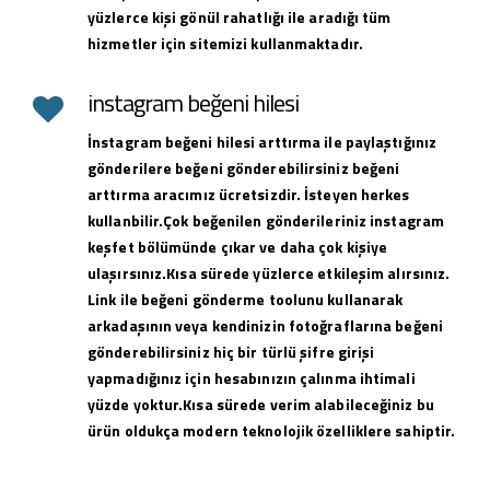
yüzlerce kişi gönül rahatlığı ile aradığı tüm
hizmetler için sitemizi kullanmaktadır.
instagram beğeni hilesi
İnstagram beğeni hilesi arttırma ile paylaştığınız
gönderilere beğeni gönderebilirsiniz beğeni
arttırma aracımız ücretsizdir. İsteyen herkes
kullanbilir.Çok beğenilen gönderileriniz instagram
keşfet bölümünde çıkar ve daha çok kişiye
ulaşırsınız.Kısa sürede yüzlerce etkileşim alırsınız.
Link ile beğeni gönderme toolunu kullanarak
arkadaşının veya kendinizin fotoğraflarına beğeni
gönderebilirsiniz hiç bir türlü şifre girişi
yapmadığınız için hesabınızın çalınma ihtimali
yüzde yoktur.Kısa sürede verim alabileceğiniz bu
ürün oldukça modern teknolojik özelliklere sahiptir.