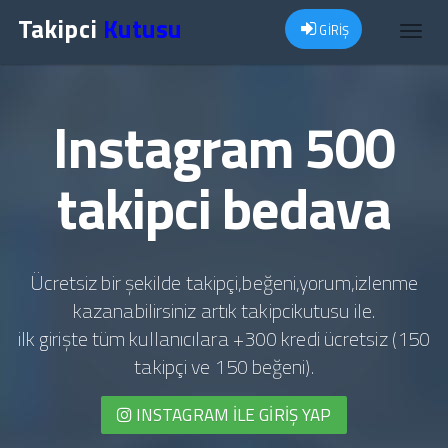
Takipci
Kutusu
GİRİŞ
Toggl
navig
Instagram 500
takipci bedava
Ücretsiz bir şekilde takipçi,beğeni,yorum,izlenme
kazanabilirsiniz artık takipcikutusu ile.
ilk girişte tüm kullanıcılara +300 kredi ücretsiz (150
takipçi ve 150 beğeni).
INSTAGRAM İLE GIRIŞ YAP