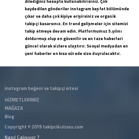
dilediğiniz hesapta kullanabilirisiniz. Çok
kaydedilen gönderiler instagram keşfet bölümünde
çıkar ve daha çok kişiye erişirsiniz ve organik
takipçi kasarsınız. En trend gelişmeler için sitemizi
takip etmeye devam edin. Platformumuz 5.yılını
doldurmuş olup en güvenilir ve en taze haberleri
güncel olarak sizlere ulaştırır. Sosyal medyadan en
yeni haberler en kısa sürede size duyrulacaktır.
instagram beğeni ve takipçi sitesi
HİZMETLERİMİZ
MAĞAZA
Blog
Copyright © 2019
takipcikutusu.com
Nasıl Çalışıyor ?