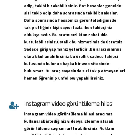
edip, takibi bırakabilirsiniz. Bot hesaplar genelde
sizi takip edip daha sonrasında takibi bırakırlar.
Daha sonrasında hesabınızı görüntelediğinizde
takip ettiğiniz kişi sayısı fazla iken takipçiniz
oldukça azdır. Bu oratnısızlıktan rahatlıkla
kurtulabilirsiniz.Üstelik bu hizmetimiz de ücretsiz.
Sadece giriş yapmanız yeterlidir .Bu aracı sınırsız
olarak kullanabilirsiniz bu özellik sadece takipci
kutusunda bulunup başka bir web sitesinde
bulunmaz. Bu araç sayesinde sizi takip etmeyenleri
hemen öğreninip unfollow yapabilirsiniz.
instagram video görüntüleme hilesi
instagram
video görüntüleme hilesi
aracımızı
kullanarak istediğiniz videoya izlenme atarak
görüntüleme sayısını arttırabilirsiniz. Reklam