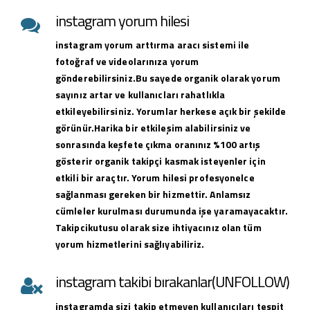
instagram yorum hilesi
instagram yorum arttırma aracı sistemi ile
fotoğraf ve videolarınıza yorum
gönderebilirsiniz.Bu sayede organik olarak yorum
sayınız artar ve kullanıcları rahatlıkla
etkileyebilirsiniz. Yorumlar herkese açık bir şekilde
görünür.Harika bir etkileşim alabilirsiniz ve
sonrasında keşfete çıkma oranınız %100 artış
gösterir organik takipçi kasmak isteyenler için
etkili bir araçtır. Yorum hilesi profesyonelce
sağlanması gereken bir hizmettir. Anlamsız
cümleler kurulması durumunda işe yaramayacaktır.
Takipcikutusu olarak size ihtiyacınız olan tüm
yorum hizmetlerini sağlıyabiliriz.
instagram takibi bırakanlar(UNFOLLOW)
instagramda sizi takip etmeyen kullanıcıları tespit