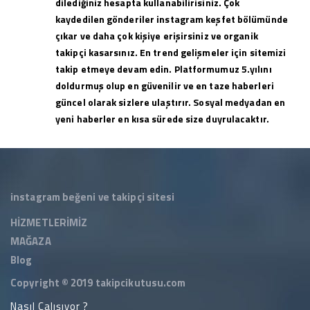
dilediğiniz hesapta kullanabilirisiniz. Çok
kaydedilen gönderiler instagram keşfet bölümünde
çıkar ve daha çok kişiye erişirsiniz ve organik
takipçi kasarsınız. En trend gelişmeler için sitemizi
takip etmeye devam edin. Platformumuz 5.yılını
doldurmuş olup en güvenilir ve en taze haberleri
güncel olarak sizlere ulaştırır. Sosyal medyadan en
yeni haberler en kısa sürede size duyrulacaktır.
instagram beğeni ve takipçi sitesi
HİZMETLERİMİZ
MAĞAZA
Blog
Copyright © 2019
takipcikutusu.com
Nasıl Çalışıyor ?