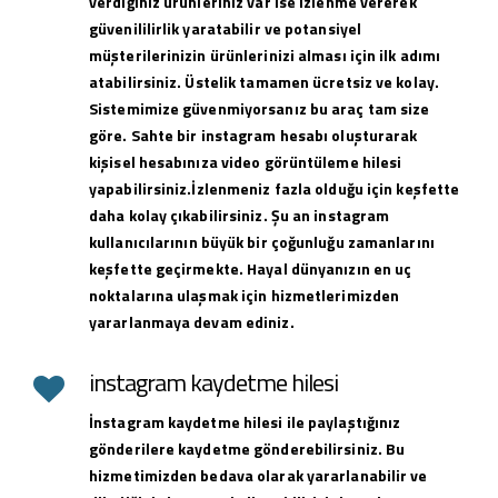
verdiğiniz ürünleriniz var ise izlenme vererek
güvenililirlik yaratabilir ve potansiyel
müşterilerinizin ürünlerinizi alması için ilk adımı
atabilirsiniz. Üstelik tamamen ücretsiz ve kolay.
Sistemimize güvenmiyorsanız bu araç tam size
göre. Sahte bir instagram hesabı oluşturarak
kişisel hesabınıza video görüntüleme hilesi
yapabilirsiniz.İzlenmeniz fazla olduğu için keşfette
daha kolay çıkabilirsiniz. Şu an instagram
kullanıcılarının büyük bir çoğunluğu zamanlarını
keşfette geçirmekte. Hayal dünyanızın en uç
noktalarına ulaşmak için hizmetlerimizden
yararlanmaya devam ediniz.
instagram kaydetme hilesi
İnstagram kaydetme hilesi ile paylaştığınız
gönderilere kaydetme gönderebilirsiniz. Bu
hizmetimizden bedava olarak yararlanabilir ve