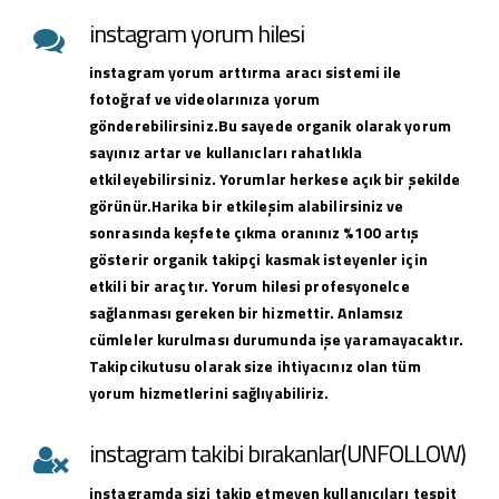
instagram yorum hilesi
instagram yorum arttırma aracı sistemi ile
fotoğraf ve videolarınıza yorum
gönderebilirsiniz.Bu sayede organik olarak yorum
sayınız artar ve kullanıcları rahatlıkla
etkileyebilirsiniz. Yorumlar herkese açık bir şekilde
görünür.Harika bir etkileşim alabilirsiniz ve
sonrasında keşfete çıkma oranınız %100 artış
gösterir organik takipçi kasmak isteyenler için
etkili bir araçtır. Yorum hilesi profesyonelce
sağlanması gereken bir hizmettir. Anlamsız
cümleler kurulması durumunda işe yaramayacaktır.
Takipcikutusu olarak size ihtiyacınız olan tüm
yorum hizmetlerini sağlıyabiliriz.
instagram takibi bırakanlar(UNFOLLOW)
instagramda sizi takip etmeyen kullanıcıları tespit