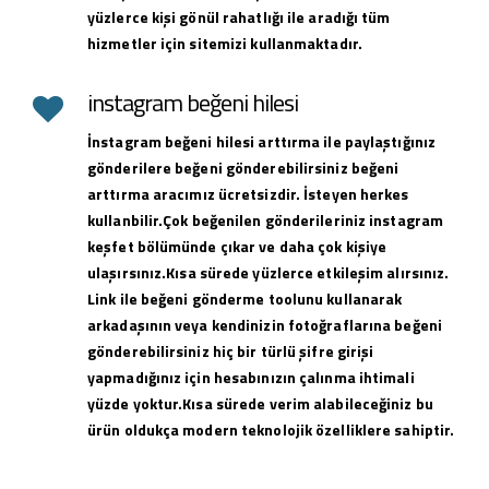
yüzlerce kişi gönül rahatlığı ile aradığı tüm
hizmetler için sitemizi kullanmaktadır.
instagram beğeni hilesi
İnstagram beğeni hilesi arttırma ile paylaştığınız
gönderilere beğeni gönderebilirsiniz beğeni
arttırma aracımız ücretsizdir. İsteyen herkes
kullanbilir.Çok beğenilen gönderileriniz instagram
keşfet bölümünde çıkar ve daha çok kişiye
ulaşırsınız.Kısa sürede yüzlerce etkileşim alırsınız.
Link ile beğeni gönderme toolunu kullanarak
arkadaşının veya kendinizin fotoğraflarına beğeni
gönderebilirsiniz hiç bir türlü şifre girişi
yapmadığınız için hesabınızın çalınma ihtimali
yüzde yoktur.Kısa sürede verim alabileceğiniz bu
ürün oldukça modern teknolojik özelliklere sahiptir.