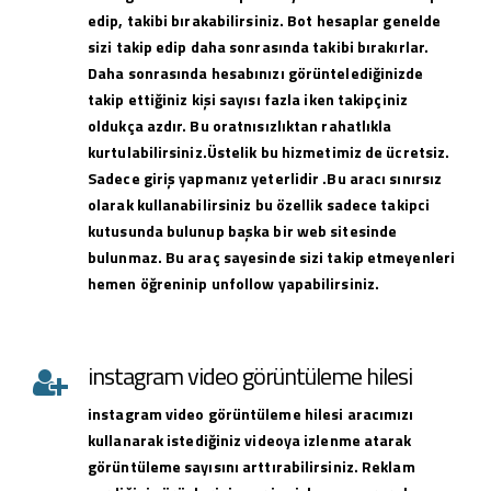
edip, takibi bırakabilirsiniz. Bot hesaplar genelde
sizi takip edip daha sonrasında takibi bırakırlar.
Daha sonrasında hesabınızı görüntelediğinizde
takip ettiğiniz kişi sayısı fazla iken takipçiniz
oldukça azdır. Bu oratnısızlıktan rahatlıkla
kurtulabilirsiniz.Üstelik bu hizmetimiz de ücretsiz.
Sadece giriş yapmanız yeterlidir .Bu aracı sınırsız
olarak kullanabilirsiniz bu özellik sadece takipci
kutusunda bulunup başka bir web sitesinde
bulunmaz. Bu araç sayesinde sizi takip etmeyenleri
hemen öğreninip unfollow yapabilirsiniz.
instagram video görüntüleme hilesi
instagram
video görüntüleme hilesi
aracımızı
kullanarak istediğiniz videoya izlenme atarak
görüntüleme sayısını arttırabilirsiniz. Reklam