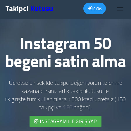
Takipci
Kutusu
GİRİŞ
Toggl
navig
Instagram 50
begeni satin alma
Ücretsiz bir şekilde takipçi,beğeni,yorum,izlenme
kazanabilirsiniz artık takipcikutusu ile.
ilk girişte tüm kullanıcılara +300 kredi ücretsiz (150
takipçi ve 150 beğeni).
INSTAGRAM İLE GIRIŞ YAP