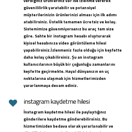
verdiğiniz ürünleriniz var ise izlenme vererek
güvenililirlik yaratabilir ve potansiyel
müşterilerinizin ürünlerinizi alması için ilk adımı
atabilirsiniz. Üstelik tamamen ücretsiz ve kolay.
Sistemimize güvenmiyorsanız bu araç tam size
göre. Sahte bir instagram hesabı oluşturarak
kişisel hesabınıza video görüntüleme hilesi
yapabilirsiniz.İzlenmeniz fazla olduğu için keşfette
daha kolay çıkabilirsiniz. Şu an instagram
kullanıcılarının büyük bir çoğunluğu zamanlarını
keşfette geçirmekte. Hayal dünyanızın en uç
noktalarına ulaşmak için hizmetlerimizden
yararlanmaya devam ediniz.
instagram kaydetme hilesi
İnstagram kaydetme hilesi ile paylaştığınız
gönderilere kaydetme gönderebilirsiniz. Bu
hizmetimizden bedava olarak yararlanabilir ve