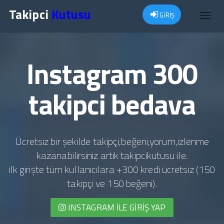
Takipci
Kutusu
GİRİŞ
Toggl
navig
Instagram 300
takipci bedava
Ücretsiz bir şekilde takipçi,beğeni,yorum,izlenme
kazanabilirsiniz artık takipcikutusu ile.
ilk girişte tüm kullanıcılara +300 kredi ücretsiz (150
takipçi ve 150 beğeni).
INSTAGRAM İLE GIRIŞ YAP