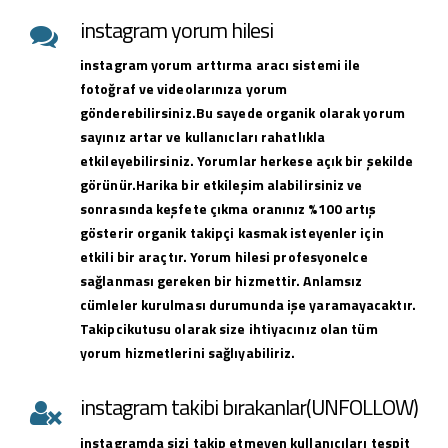
instagram yorum hilesi
instagram yorum arttırma aracı sistemi ile
fotoğraf ve videolarınıza yorum
gönderebilirsiniz.Bu sayede organik olarak yorum
sayınız artar ve kullanıcları rahatlıkla
etkileyebilirsiniz. Yorumlar herkese açık bir şekilde
görünür.Harika bir etkileşim alabilirsiniz ve
sonrasında keşfete çıkma oranınız %100 artış
gösterir organik takipçi kasmak isteyenler için
etkili bir araçtır. Yorum hilesi profesyonelce
sağlanması gereken bir hizmettir. Anlamsız
cümleler kurulması durumunda işe yaramayacaktır.
Takipcikutusu olarak size ihtiyacınız olan tüm
yorum hizmetlerini sağlıyabiliriz.
instagram takibi bırakanlar(UNFOLLOW)
instagramda sizi takip etmeyen kullanıcıları tespit