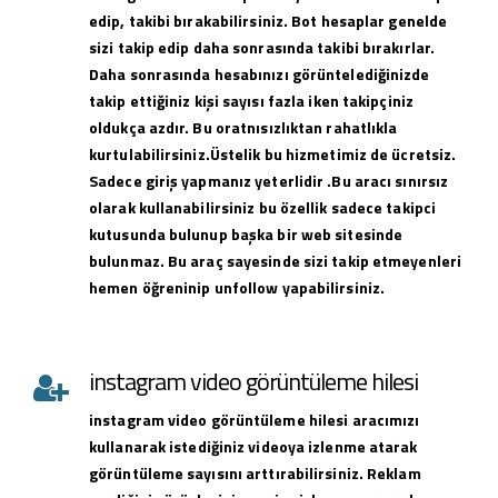
edip, takibi bırakabilirsiniz. Bot hesaplar genelde
sizi takip edip daha sonrasında takibi bırakırlar.
Daha sonrasında hesabınızı görüntelediğinizde
takip ettiğiniz kişi sayısı fazla iken takipçiniz
oldukça azdır. Bu oratnısızlıktan rahatlıkla
kurtulabilirsiniz.Üstelik bu hizmetimiz de ücretsiz.
Sadece giriş yapmanız yeterlidir .Bu aracı sınırsız
olarak kullanabilirsiniz bu özellik sadece takipci
kutusunda bulunup başka bir web sitesinde
bulunmaz. Bu araç sayesinde sizi takip etmeyenleri
hemen öğreninip unfollow yapabilirsiniz.
instagram video görüntüleme hilesi
instagram
video görüntüleme hilesi
aracımızı
kullanarak istediğiniz videoya izlenme atarak
görüntüleme sayısını arttırabilirsiniz. Reklam