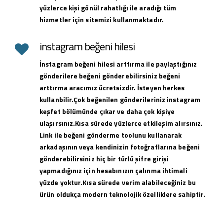
yüzlerce kişi gönül rahatlığı ile aradığı tüm
hizmetler için sitemizi kullanmaktadır.
instagram beğeni hilesi
İnstagram beğeni hilesi arttırma ile paylaştığınız
gönderilere beğeni gönderebilirsiniz beğeni
arttırma aracımız ücretsizdir. İsteyen herkes
kullanbilir.Çok beğenilen gönderileriniz instagram
keşfet bölümünde çıkar ve daha çok kişiye
ulaşırsınız.Kısa sürede yüzlerce etkileşim alırsınız.
Link ile beğeni gönderme toolunu kullanarak
arkadaşının veya kendinizin fotoğraflarına beğeni
gönderebilirsiniz hiç bir türlü şifre girişi
yapmadığınız için hesabınızın çalınma ihtimali
yüzde yoktur.Kısa sürede verim alabileceğiniz bu
ürün oldukça modern teknolojik özelliklere sahiptir.