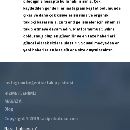
dilediğiniz hesapta kullanabilirisiniz. Çok
kaydedilen gönderiler instagram keşfet bölümünde
çıkar ve daha çok kişiye erişirsiniz ve organik
takipçi kasarsınız. En trend gelişmeler için sitemizi
takip etmeye devam edin. Platformumuz 5.yılını
doldurmuş olup en güvenilir ve en taze haberleri
güncel olarak sizlere ulaştırır. Sosyal medyadan en
yeni haberler en kısa sürede size duyrulacaktır.
instagram beğeni ve takipçi sitesi
HİZMETLERİMİZ
MAĞAZA
Blog
Copyright © 2019
takipcikutusu.com
Nasıl Çalışıyor ?