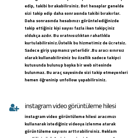
edip, takibi bırakabilirsiniz. Bot hesaplar genelde
sizi takip edip daha sonrasında takibi bırakırlar.
Daha sonrasında hesabınızı görüntelediğinizde
takip ettiğiniz kişi sayısı fazla iken takipçiniz
oldukça azdır. Bu oratnısızlıktan rahatlıkla
kurtulabilirsiniz.Üstelik bu hizmetimiz de ücretsiz.
Sadece giriş yapmanız yeterlidir .Bu aracı sınırsız
olarak kullanabilirsiniz bu özellik sadece takipci
kutusunda bulunup başka bir web sitesinde
bulunmaz. Bu araç sayesinde sizi takip etmeyenleri
hemen öğreninip unfollow yapabilirsiniz.
instagram video görüntüleme hilesi
instagram
video görüntüleme hilesi
aracımızı
kullanarak istediğiniz videoya izlenme atarak
görüntüleme sayısını arttırabilirsiniz. Reklam