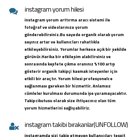
instagram yorum hilesi
instagram yorum arttırma aracı sistemi ile
fotoğraf ve videolarınıza yorum
gönderebilirsiniz.Bu sayede organik olarak yorum
sayınız artar ve kullanıcları rahatlıkla
etkileyebilirsiniz. Yorumlar herkese açık bir şekilde
görünür.Harika bir etkileşim alabilirsiniz ve
sonrasında keşfete çıkma oranınız %100 artış
gösterir organik takipçi kasmak isteyenler için
etkili bir araçtır. Yorum hilesi profesyonelce
sağlanması gereken bir hizmettir. Anlamsız
cümleler kurulması durumunda işe yaramayacaktır.
Takipcikutusu olarak size ihtiyacınız olan tüm
yorum hizmetlerini sağlıyabiliriz.
instagram takibi bırakanlar(UNFOLLOW)
instagramda sizi takip etmeyen kullanıcıları tespit