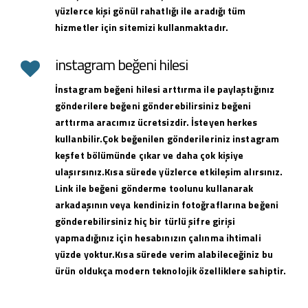
yüzlerce kişi gönül rahatlığı ile aradığı tüm
hizmetler için sitemizi kullanmaktadır.
instagram beğeni hilesi
İnstagram beğeni hilesi arttırma ile paylaştığınız
gönderilere beğeni gönderebilirsiniz beğeni
arttırma aracımız ücretsizdir. İsteyen herkes
kullanbilir.Çok beğenilen gönderileriniz instagram
keşfet bölümünde çıkar ve daha çok kişiye
ulaşırsınız.Kısa sürede yüzlerce etkileşim alırsınız.
Link ile beğeni gönderme toolunu kullanarak
arkadaşının veya kendinizin fotoğraflarına beğeni
gönderebilirsiniz hiç bir türlü şifre girişi
yapmadığınız için hesabınızın çalınma ihtimali
yüzde yoktur.Kısa sürede verim alabileceğiniz bu
ürün oldukça modern teknolojik özelliklere sahiptir.