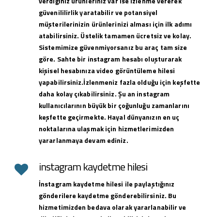
verdiğiniz ürünleriniz var ise izlenme vererek
güvenililirlik yaratabilir ve potansiyel
müşterilerinizin ürünlerinizi alması için ilk adımı
atabilirsiniz. Üstelik tamamen ücretsiz ve kolay.
Sistemimize güvenmiyorsanız bu araç tam size
göre. Sahte bir instagram hesabı oluşturarak
kişisel hesabınıza video görüntüleme hilesi
yapabilirsiniz.İzlenmeniz fazla olduğu için keşfette
daha kolay çıkabilirsiniz. Şu an instagram
kullanıcılarının büyük bir çoğunluğu zamanlarını
keşfette geçirmekte. Hayal dünyanızın en uç
noktalarına ulaşmak için hizmetlerimizden
yararlanmaya devam ediniz.
instagram kaydetme hilesi
İnstagram kaydetme hilesi ile paylaştığınız
gönderilere kaydetme gönderebilirsiniz. Bu
hizmetimizden bedava olarak yararlanabilir ve