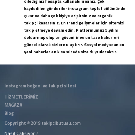
dilediğiniz hesapta kullanabilirisiniz. Çok
kaydedilen gönderiler instagram keşfet bölümünde
çıkar ve daha çok kişiye erişirsiniz ve organik
takipçi kasarsınız. En trend gelişmeler için sitemizi
takip etmeye devam edin. Platformumuz 5.yılını
doldurmuş olup en güvenilir ve en taze haberleri
güncel olarak sizlere ulaştırır. Sosyal medyadan en
yeni haberler en kısa sürede size duyrulacaktır.
instagram beğeni ve takipçi sitesi
HİZMETLERİMİZ
MAĞAZA
Blog
Copyright © 2019
takipcikutusu.com
Nasıl Çalışıyor ?