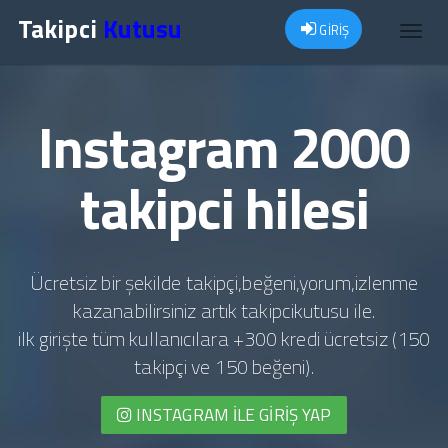
Takipci
Kutusu
GİRİŞ
Toggl
navig
Instagram 2000
takipci hilesi
Ücretsiz bir şekilde takipçi,beğeni,yorum,izlenme
kazanabilirsiniz artık takipcikutusu ile.
ilk girişte tüm kullanıcılara +300 kredi ücretsiz (150
takipçi ve 150 beğeni).
INSTAGRAM İLE GIRIŞ YAP