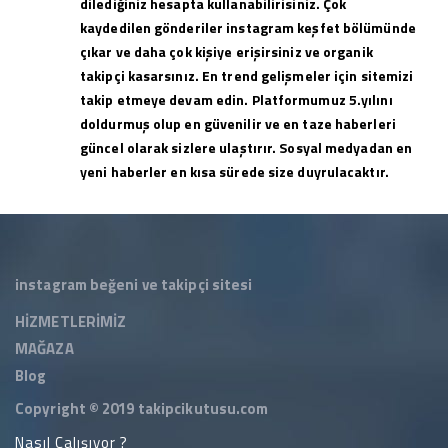
dilediğiniz hesapta kullanabilirisiniz. Çok
kaydedilen gönderiler instagram keşfet bölümünde
çıkar ve daha çok kişiye erişirsiniz ve organik
takipçi kasarsınız. En trend gelişmeler için sitemizi
takip etmeye devam edin. Platformumuz 5.yılını
doldurmuş olup en güvenilir ve en taze haberleri
güncel olarak sizlere ulaştırır. Sosyal medyadan en
yeni haberler en kısa sürede size duyrulacaktır.
instagram beğeni ve takipçi sitesi
HİZMETLERİMİZ
MAĞAZA
Blog
Copyright © 2019
takipcikutusu.com
Nasıl Çalışıyor ?