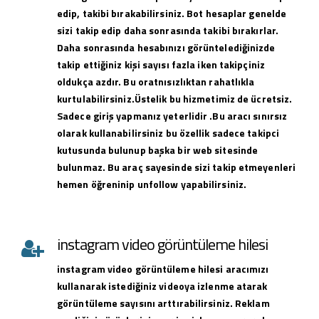
edip, takibi bırakabilirsiniz. Bot hesaplar genelde
sizi takip edip daha sonrasında takibi bırakırlar.
Daha sonrasında hesabınızı görüntelediğinizde
takip ettiğiniz kişi sayısı fazla iken takipçiniz
oldukça azdır. Bu oratnısızlıktan rahatlıkla
kurtulabilirsiniz.Üstelik bu hizmetimiz de ücretsiz.
Sadece giriş yapmanız yeterlidir .Bu aracı sınırsız
olarak kullanabilirsiniz bu özellik sadece takipci
kutusunda bulunup başka bir web sitesinde
bulunmaz. Bu araç sayesinde sizi takip etmeyenleri
hemen öğreninip unfollow yapabilirsiniz.
instagram video görüntüleme hilesi
instagram
video görüntüleme hilesi
aracımızı
kullanarak istediğiniz videoya izlenme atarak
görüntüleme sayısını arttırabilirsiniz. Reklam