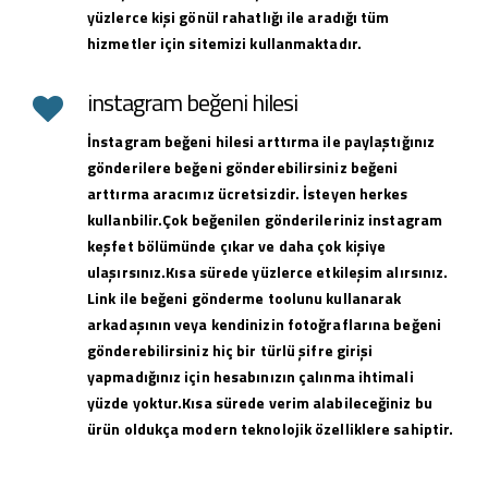
yüzlerce kişi gönül rahatlığı ile aradığı tüm
hizmetler için sitemizi kullanmaktadır.
instagram beğeni hilesi
İnstagram beğeni hilesi arttırma ile paylaştığınız
gönderilere beğeni gönderebilirsiniz beğeni
arttırma aracımız ücretsizdir. İsteyen herkes
kullanbilir.Çok beğenilen gönderileriniz instagram
keşfet bölümünde çıkar ve daha çok kişiye
ulaşırsınız.Kısa sürede yüzlerce etkileşim alırsınız.
Link ile beğeni gönderme toolunu kullanarak
arkadaşının veya kendinizin fotoğraflarına beğeni
gönderebilirsiniz hiç bir türlü şifre girişi
yapmadığınız için hesabınızın çalınma ihtimali
yüzde yoktur.Kısa sürede verim alabileceğiniz bu
ürün oldukça modern teknolojik özelliklere sahiptir.