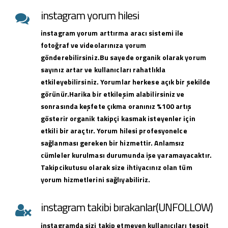
instagram yorum hilesi
instagram yorum arttırma aracı sistemi ile
fotoğraf ve videolarınıza yorum
gönderebilirsiniz.Bu sayede organik olarak yorum
sayınız artar ve kullanıcları rahatlıkla
etkileyebilirsiniz. Yorumlar herkese açık bir şekilde
görünür.Harika bir etkileşim alabilirsiniz ve
sonrasında keşfete çıkma oranınız %100 artış
gösterir organik takipçi kasmak isteyenler için
etkili bir araçtır. Yorum hilesi profesyonelce
sağlanması gereken bir hizmettir. Anlamsız
cümleler kurulması durumunda işe yaramayacaktır.
Takipcikutusu olarak size ihtiyacınız olan tüm
yorum hizmetlerini sağlıyabiliriz.
instagram takibi bırakanlar(UNFOLLOW)
instagramda sizi takip etmeyen kullanıcıları tespit