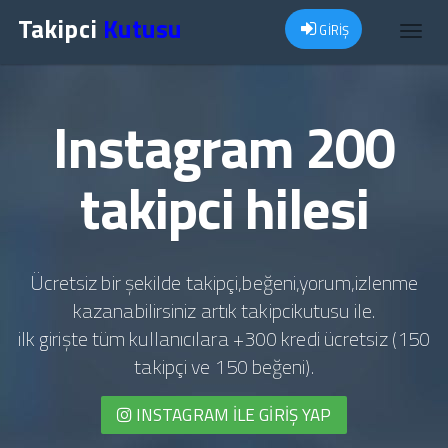
Takipci
Kutusu
GİRİŞ
Toggl
navig
Instagram 200
takipci hilesi
Ücretsiz bir şekilde takipçi,beğeni,yorum,izlenme
kazanabilirsiniz artık takipcikutusu ile.
ilk girişte tüm kullanıcılara +300 kredi ücretsiz (150
takipçi ve 150 beğeni).
INSTAGRAM İLE GIRIŞ YAP