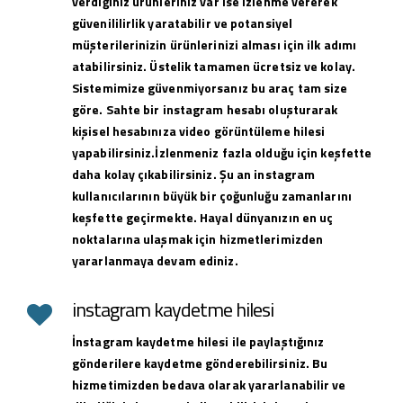
verdiğiniz ürünleriniz var ise izlenme vererek
güvenililirlik yaratabilir ve potansiyel
müşterilerinizin ürünlerinizi alması için ilk adımı
atabilirsiniz. Üstelik tamamen ücretsiz ve kolay.
Sistemimize güvenmiyorsanız bu araç tam size
göre. Sahte bir instagram hesabı oluşturarak
kişisel hesabınıza video görüntüleme hilesi
yapabilirsiniz.İzlenmeniz fazla olduğu için keşfette
daha kolay çıkabilirsiniz. Şu an instagram
kullanıcılarının büyük bir çoğunluğu zamanlarını
keşfette geçirmekte. Hayal dünyanızın en uç
noktalarına ulaşmak için hizmetlerimizden
yararlanmaya devam ediniz.
instagram kaydetme hilesi
İnstagram kaydetme hilesi ile paylaştığınız
gönderilere kaydetme gönderebilirsiniz. Bu
hizmetimizden bedava olarak yararlanabilir ve