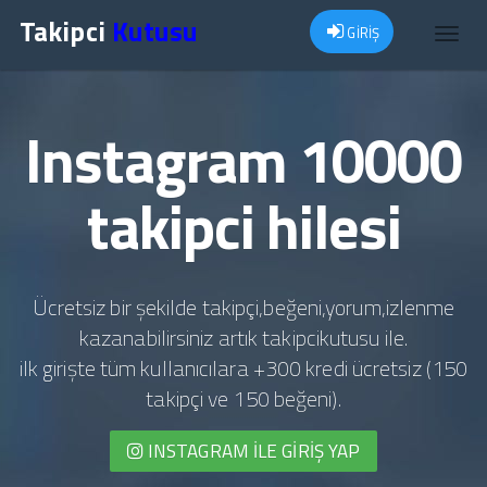
Takipci
Kutusu
GİRİŞ
Toggl
navig
Instagram 10000
takipci hilesi
Ücretsiz bir şekilde takipçi,beğeni,yorum,izlenme
kazanabilirsiniz artık takipcikutusu ile.
ilk girişte tüm kullanıcılara +300 kredi ücretsiz (150
takipçi ve 150 beğeni).
INSTAGRAM İLE GIRIŞ YAP