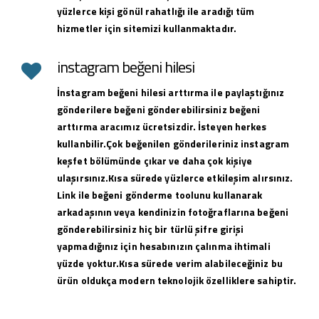
yüzlerce kişi gönül rahatlığı ile aradığı tüm
hizmetler için sitemizi kullanmaktadır.
instagram beğeni hilesi
İnstagram beğeni hilesi arttırma ile paylaştığınız
gönderilere beğeni gönderebilirsiniz beğeni
arttırma aracımız ücretsizdir. İsteyen herkes
kullanbilir.Çok beğenilen gönderileriniz instagram
keşfet bölümünde çıkar ve daha çok kişiye
ulaşırsınız.Kısa sürede yüzlerce etkileşim alırsınız.
Link ile beğeni gönderme toolunu kullanarak
arkadaşının veya kendinizin fotoğraflarına beğeni
gönderebilirsiniz hiç bir türlü şifre girişi
yapmadığınız için hesabınızın çalınma ihtimali
yüzde yoktur.Kısa sürede verim alabileceğiniz bu
ürün oldukça modern teknolojik özelliklere sahiptir.