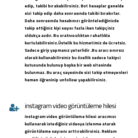
edip, takibi bırakabilirsiniz. Bot hesaplar genelde
sizi takip edip daha sonrasında takibi bırakırlar.
Daha sonrasında hesabınızı görüntelediğinizde
takip ettiğiniz kişi sayısı fazla iken takipçiniz
oldukça azdır. Bu oratnısızlıktan rahatlıkla
kurtulabilirsiniz.Üstelik bu hizmetimiz de ücretsiz.
Sadece giriş yapmanız yeterlidir .Bu aracı sınırsız
olarak kullanabilirsiniz bu özellik sadece takipci
kutusunda bulunup başka bir web sitesinde
bulunmaz. Bu araç sayesinde sizi takip etmeyenleri
hemen öğreninip unfollow yapabilirsiniz.
instagram video görüntüleme hilesi
instagram
video görüntüleme hilesi
aracımızı
kullanarak istediğiniz videoya izlenme atarak
görüntüleme sayısını arttırabilirsiniz. Reklam