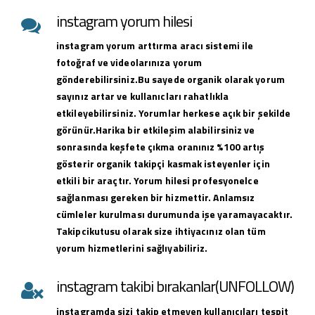
instagram yorum hilesi
instagram yorum arttırma aracı sistemi ile
fotoğraf ve videolarınıza yorum
gönderebilirsiniz.Bu sayede organik olarak yorum
sayınız artar ve kullanıcları rahatlıkla
etkileyebilirsiniz. Yorumlar herkese açık bir şekilde
görünür.Harika bir etkileşim alabilirsiniz ve
sonrasında keşfete çıkma oranınız %100 artış
gösterir organik takipçi kasmak isteyenler için
etkili bir araçtır. Yorum hilesi profesyonelce
sağlanması gereken bir hizmettir. Anlamsız
cümleler kurulması durumunda işe yaramayacaktır.
Takipcikutusu olarak size ihtiyacınız olan tüm
yorum hizmetlerini sağlıyabiliriz.
instagram takibi bırakanlar(UNFOLLOW)
instagramda sizi takip etmeyen kullanıcıları tespit