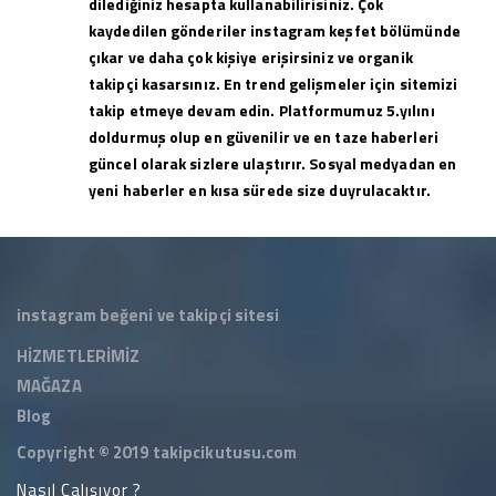
dilediğiniz hesapta kullanabilirisiniz. Çok
kaydedilen gönderiler instagram keşfet bölümünde
çıkar ve daha çok kişiye erişirsiniz ve organik
takipçi kasarsınız. En trend gelişmeler için sitemizi
takip etmeye devam edin. Platformumuz 5.yılını
doldurmuş olup en güvenilir ve en taze haberleri
güncel olarak sizlere ulaştırır. Sosyal medyadan en
yeni haberler en kısa sürede size duyrulacaktır.
instagram beğeni ve takipçi sitesi
HİZMETLERİMİZ
MAĞAZA
Blog
Copyright © 2019
takipcikutusu.com
Nasıl Çalışıyor ?