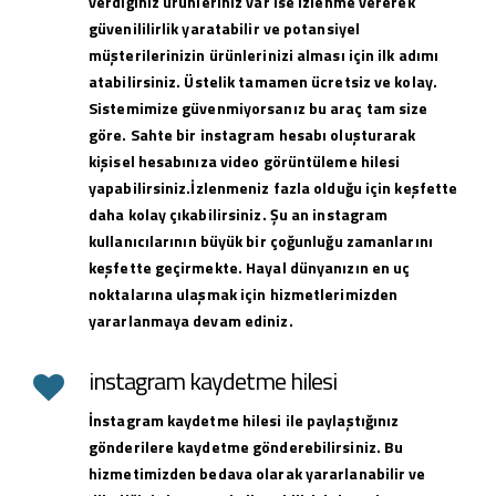
verdiğiniz ürünleriniz var ise izlenme vererek
güvenililirlik yaratabilir ve potansiyel
müşterilerinizin ürünlerinizi alması için ilk adımı
atabilirsiniz. Üstelik tamamen ücretsiz ve kolay.
Sistemimize güvenmiyorsanız bu araç tam size
göre. Sahte bir instagram hesabı oluşturarak
kişisel hesabınıza video görüntüleme hilesi
yapabilirsiniz.İzlenmeniz fazla olduğu için keşfette
daha kolay çıkabilirsiniz. Şu an instagram
kullanıcılarının büyük bir çoğunluğu zamanlarını
keşfette geçirmekte. Hayal dünyanızın en uç
noktalarına ulaşmak için hizmetlerimizden
yararlanmaya devam ediniz.
instagram kaydetme hilesi
İnstagram kaydetme hilesi ile paylaştığınız
gönderilere kaydetme gönderebilirsiniz. Bu
hizmetimizden bedava olarak yararlanabilir ve