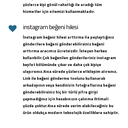
yüzlerce kişi gönül rahatlığı ile aradığı tüm
hizmetler için sitemizi kullanmaktadır.
instagram beğeni hilesi
İnstagram beğeni hilesi arttırma ile paylaştığınız
gönderilere beğeni gönderebilirsiniz beğeni
arttırma aracımız ücretsizdir. İsteyen herkes
kullanbilir.Çok beğenilen gönderileriniz instagram
keşfet bölümünde çıkar ve daha çok kişiye
ulaşırsınız.Kısa sürede yüzlerce etkileşim alırsınız.
Link ile beğeni gönderme toolunu kullanarak
arkadaşının veya kendinizin fotoğraflarına beğeni
gönderebilirsiniz hiç bir türlü şifre girişi
yapmadığınız için hesabınızın çalınma ihtimali
yüzde yoktur.Kısa sürede verim alabileceğiniz bu
ürün oldukça modern teknolojik özelliklere sahiptir.