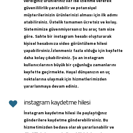
verdiğiniz ürünleriniz var ise izlenme vererek
güvenililirlik yaratabilir ve potansiyel
müşterilerinizin ürünlerinizi alması için ilk adımı
atabilirsiniz. Üstelik tamamen ücretsiz ve kolay.
Sistemimize güvenmiyorsanız bu araç tam size
göre. Sahte bir instagram hesabı oluşturarak
kişisel hesabınıza video görüntüleme hilesi
yapabilirsiniz.İzlenmeniz fazla olduğu için keşfette
daha kolay çıkabilirsiniz. Şu an instagram
kullanıcılarının büyük bir çoğunluğu zamanlarını
keşfette geçirmekte. Hayal dünyanızın en uç
noktalarına ulaşmak için hizmetlerimizden
yararlanmaya devam ediniz.
instagram kaydetme hilesi
İnstagram kaydetme hilesi ile paylaştığınız
gönderilere kaydetme gönderebilirsiniz. Bu
hizmetimizden bedava olarak yararlanabilir ve