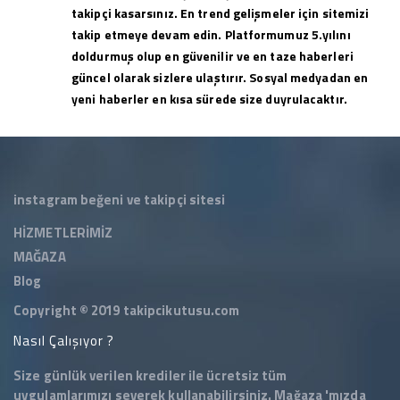
takipçi kasarsınız. En trend gelişmeler için sitemizi
takip etmeye devam edin. Platformumuz 5.yılını
doldurmuş olup en güvenilir ve en taze haberleri
güncel olarak sizlere ulaştırır. Sosyal medyadan en
yeni haberler en kısa sürede size duyrulacaktır.
instagram beğeni ve takipçi sitesi
HİZMETLERİMİZ
MAĞAZA
Blog
Copyright © 2019
takipcikutusu.com
Nasıl Çalışıyor ?
Size günlük verilen krediler ile ücretsiz tüm
uygulamlarımızı severek kullanabilirsiniz.
Mağaza
'mızda