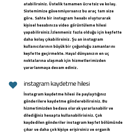
atabilirsiniz. Üstelik tamamen ücretsiz ve kolay.
Sistemimize güvenmiyorsanız bu araç tam size
göre. Sahte bir instagram hesabı oluşturarak
kişisel hesabınıza video görüntüleme hilesi
yapabilirsiniz.İzlenmeniz fazla olduğu için keşfette
daha kolay çıkabilirsiniz. Şu an instagram
kullanıcılarının büyük bir çoğunluğu zamanlarını
keşfette geçirmekte. Hayal dünyanızın en uç
noktalarına ulaşmak için hizmetlerimizden
yararlanmaya devam ediniz.
instagram kaydetme hilesi
İnstagram kaydetme hilesi ile paylaştığınız
gönderilere kaydetme gönderebilirsiniz. Bu
hizmetimizden bedava olarak yararlanabilir ve
dilediğiniz hesapta kullanabilirisiniz. Çok
kaydedilen gönderiler instagram keşfet bölümünde
çıkar ve daha çok kişiye erişirsiniz ve organik