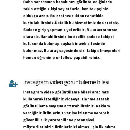
Daha sonrasında hesabınızı görüntelediğinizde
takip ettiğiniz kişi sayısı fazla iken takipçiniz
oldukça azdır. Bu oratnısızlıktan rahatlıkla
kurtulabilirsiniz.Üstelik bu hizmetimiz de ücretsiz.
Sadece giriş yapmanız yeterlidir .Bu aracı sınırsız
olarak kullanabilirsiniz bu özellik sadece takipci
kutusunda bulunup başka bir web sitesinde
bulunmaz. Bu araç sayesinde sizi takip etmeyenleri
hemen öğreninip unfollow yapabilirsiniz.
instagram video görüntüleme hilesi
instagram
video görüntüleme hilesi
aracımızı
kullanarak istediğiniz videoya izlenme atarak
görüntüleme sayısını arttırabilirsiniz. Reklam
verdiğiniz ürünleriniz var ise izlenme vererek
güvenililirlik yaratabilir ve potansiyel
müşterilerinizin ürünlerinizi alması için ilk adımı