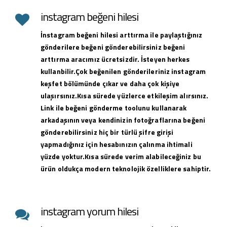
instagram beğeni hilesi
İnstagram beğeni hilesi arttırma ile paylaştığınız
gönderilere beğeni gönderebilirsiniz beğeni
arttırma aracımız ücretsizdir. İsteyen herkes
kullanbilir.Çok beğenilen gönderileriniz instagram
keşfet bölümünde çıkar ve daha çok kişiye
ulaşırsınız.Kısa sürede yüzlerce etkileşim alırsınız.
Link ile beğeni gönderme toolunu kullanarak
arkadaşının veya kendinizin fotoğraflarına beğeni
gönderebilirsiniz hiç bir türlü şifre girişi
yapmadığınız için hesabınızın çalınma ihtimali
yüzde yoktur.Kısa sürede verim alabileceğiniz bu
ürün oldukça modern teknolojik özelliklere sahiptir.
instagram yorum hilesi