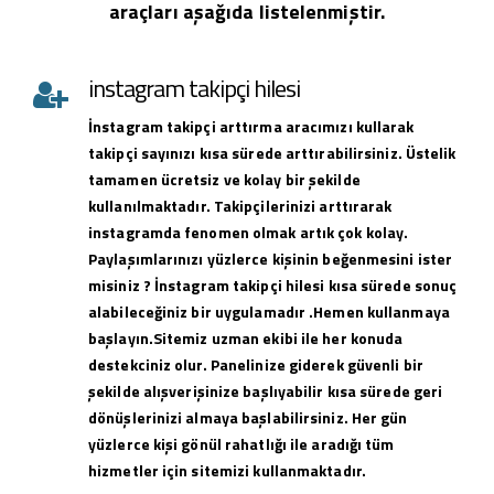
araçları aşağıda listelenmiştir.
instagram takipçi hilesi
İnstagram takipçi arttırma aracımızı kullarak
takipçi sayınızı kısa sürede arttırabilirsiniz. Üstelik
tamamen ücretsiz ve kolay bir şekilde
kullanılmaktadır. Takipçilerinizi arttırarak
instagramda fenomen olmak artık çok kolay.
Paylaşımlarınızı yüzlerce kişinin beğenmesini ister
misiniz ? İnstagram takipçi hilesi kısa sürede sonuç
alabileceğiniz bir uygulamadır .Hemen kullanmaya
başlayın.Sitemiz uzman ekibi ile her konuda
destekciniz olur. Panelinize giderek güvenli bir
şekilde alışverişinize başlıyabilir kısa sürede geri
dönüşlerinizi almaya başlabilirsiniz. Her gün
yüzlerce kişi gönül rahatlığı ile aradığı tüm
hizmetler için sitemizi kullanmaktadır.