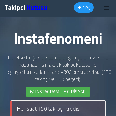
Takipci
Kutusu
GİRİŞ
Toggl
navig
Instafenomeni
Ücretsiz bir şekilde takipçi,beğeni,yorum,izlenme
kazanabilirsiniz artık takipcikutusu ile.
ilk girişte tüm kullanıcılara +300 kredi ücretsiz (150
takipçi ve 150 beğeni).
INSTAGRAM İLE GIRIŞ YAP
Her saat 150 takipçi kredisi