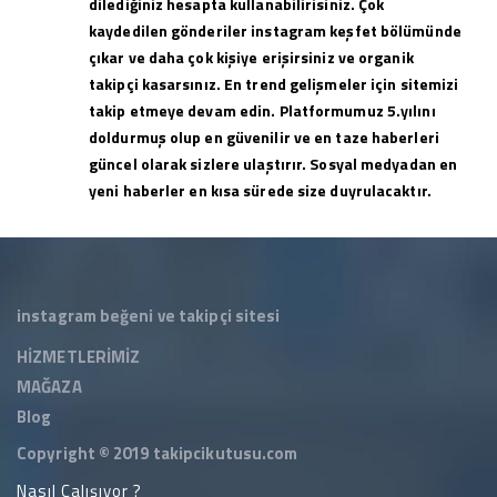
dilediğiniz hesapta kullanabilirisiniz. Çok
kaydedilen gönderiler instagram keşfet bölümünde
çıkar ve daha çok kişiye erişirsiniz ve organik
takipçi kasarsınız. En trend gelişmeler için sitemizi
takip etmeye devam edin. Platformumuz 5.yılını
doldurmuş olup en güvenilir ve en taze haberleri
güncel olarak sizlere ulaştırır. Sosyal medyadan en
yeni haberler en kısa sürede size duyrulacaktır.
instagram beğeni ve takipçi sitesi
HİZMETLERİMİZ
MAĞAZA
Blog
Copyright © 2019
takipcikutusu.com
Nasıl Çalışıyor ?