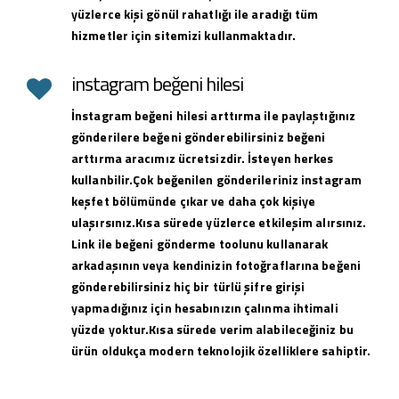
yüzlerce kişi gönül rahatlığı ile aradığı tüm
hizmetler için sitemizi kullanmaktadır.
instagram beğeni hilesi
İnstagram beğeni hilesi arttırma ile paylaştığınız
gönderilere beğeni gönderebilirsiniz beğeni
arttırma aracımız ücretsizdir. İsteyen herkes
kullanbilir.Çok beğenilen gönderileriniz instagram
keşfet bölümünde çıkar ve daha çok kişiye
ulaşırsınız.Kısa sürede yüzlerce etkileşim alırsınız.
Link ile beğeni gönderme toolunu kullanarak
arkadaşının veya kendinizin fotoğraflarına beğeni
gönderebilirsiniz hiç bir türlü şifre girişi
yapmadığınız için hesabınızın çalınma ihtimali
yüzde yoktur.Kısa sürede verim alabileceğiniz bu
ürün oldukça modern teknolojik özelliklere sahiptir.