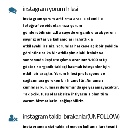
instagram yorum hilesi
instagram yorum arttırma aracı sistemi ile
fotoğraf ve videolarınıza yorum
gönderebilirsiniz.Bu sayede organik olarak yorum
sayınız artar ve kullanıcları rahatlıkla
etkileyebilirsiniz. Yorumlar herkese açık bir şekilde
görünür.Harika bir etkileşim alabilirsiniz ve
sonrasında keşfete çıkma oranınız %100 artış
gösterir organik takipçi kasmak isteyenler için
etkili bir araçtır. Yorum hilesi profesyonelce
sağlanması gereken bir hizmettir. Anlamsız
cümleler kurulması durumunda işe yaramayacaktır.
Takipcikutusu olarak size ihtiyacınız olan tüm
yorum hizmetlerini sağlıyabiliriz.
instagram takibi bırakanlar(UNFOLLOW)
instagramda sizi takip etmeyen kullanıcıları tespit