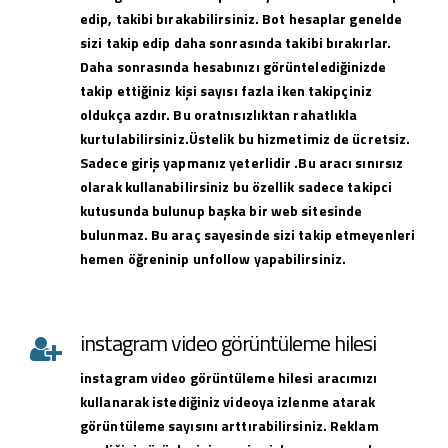
edip, takibi bırakabilirsiniz. Bot hesaplar genelde
sizi takip edip daha sonrasında takibi bırakırlar.
Daha sonrasında hesabınızı görüntelediğinizde
takip ettiğiniz kişi sayısı fazla iken takipçiniz
oldukça azdır. Bu oratnısızlıktan rahatlıkla
kurtulabilirsiniz.Üstelik bu hizmetimiz de ücretsiz.
Sadece giriş yapmanız yeterlidir .Bu aracı sınırsız
olarak kullanabilirsiniz bu özellik sadece takipci
kutusunda bulunup başka bir web sitesinde
bulunmaz. Bu araç sayesinde sizi takip etmeyenleri
hemen öğreninip unfollow yapabilirsiniz.
instagram video görüntüleme hilesi
instagram
video görüntüleme hilesi
aracımızı
kullanarak istediğiniz videoya izlenme atarak
görüntüleme sayısını arttırabilirsiniz. Reklam