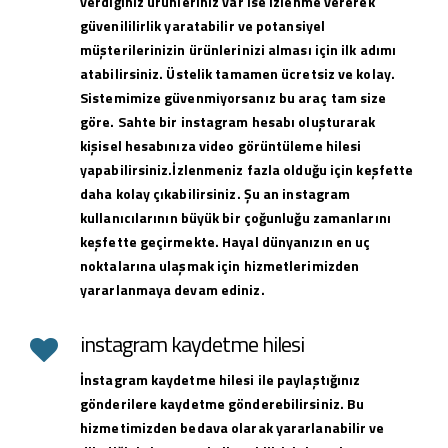
verdiğiniz ürünleriniz var ise izlenme vererek
güvenililirlik yaratabilir ve potansiyel
müşterilerinizin ürünlerinizi alması için ilk adımı
atabilirsiniz. Üstelik tamamen ücretsiz ve kolay.
Sistemimize güvenmiyorsanız bu araç tam size
göre. Sahte bir instagram hesabı oluşturarak
kişisel hesabınıza video görüntüleme hilesi
yapabilirsiniz.İzlenmeniz fazla olduğu için keşfette
daha kolay çıkabilirsiniz. Şu an instagram
kullanıcılarının büyük bir çoğunluğu zamanlarını
keşfette geçirmekte. Hayal dünyanızın en uç
noktalarına ulaşmak için hizmetlerimizden
yararlanmaya devam ediniz.
instagram kaydetme hilesi
İnstagram kaydetme hilesi ile paylaştığınız
gönderilere kaydetme gönderebilirsiniz. Bu
hizmetimizden bedava olarak yararlanabilir ve