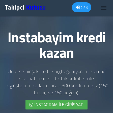
Takipci
Kutusu
GİRİŞ
Toggl
navig
Instabayim kredi
kazan
Ücretsiz bir şekilde takipçi,beğeni,yorum,izlenme
kazanabilirsiniz artık takipcikutusu ile.
ilk girişte tüm kullanıcılara +300 kredi ücretsiz (150
takipçi ve 150 beğeni).
INSTAGRAM İLE GIRIŞ YAP