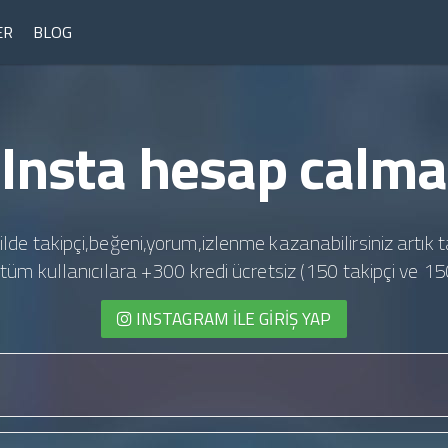
ER
BLOG
Insta hesap calma
ilde takipçi,beğeni,yorum,izlenme kazanabilirsiniz artık t
te tüm kullanıcılara +300 kredi ücretsiz (150 takipçi ve 15
INSTAGRAM İLE GIRIŞ YAP