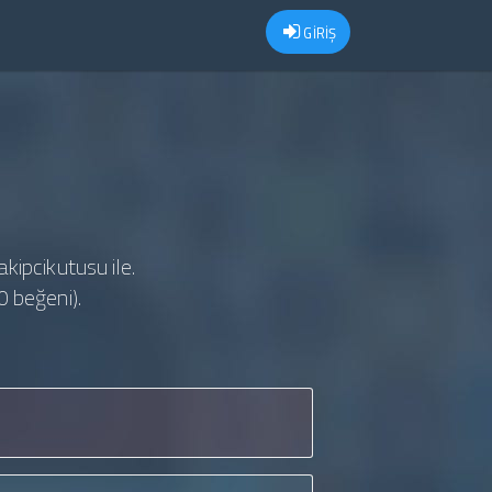
GİRİŞ
akipcikutusu ile.
0 beğeni).