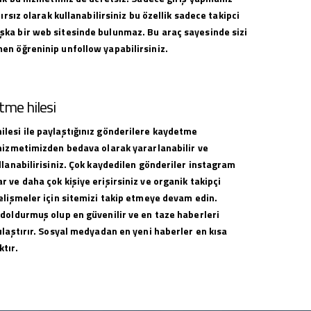
nırsız olarak kullanabilirsiniz bu özellik sadece takipci
ka bir web sitesinde bulunmaz. Bu araç sayesinde sizi
en öğreninip unfollow yapabilirsiniz.
me hilesi
lesi ile paylaştığınız gönderilere kaydetme
 hizmetimizden bedava olarak yararlanabilir ve
llanabilirisiniz. Çok kaydedilen gönderiler instagram
 ve daha çok kişiye erişirsiniz ve organik takipçi
elişmeler için sitemizi takip etmeye devam edin.
 doldurmuş olup en güvenilir ve en taze haberleri
ulaştırır. Sosyal medyadan en yeni haberler en kısa
tır.