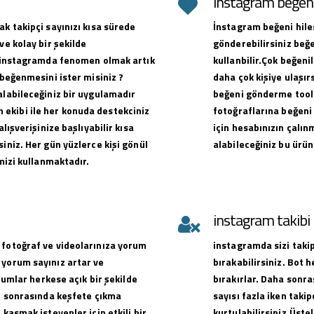
instagram beğeni 
ak takipçi sayınızı kısa sürede
İnstagram beğeni hiles
ve kolay bir şekilde
gönderebilirsiniz beğe
ak instagramda fenomen olmak artık
kullanbilir.Çok beğen
 beğenmesini ister misiniz ?
daha çok kişiye ulaşırs
alabileceğiniz bir uygulamadır
beğeni gönderme toolu
ekibi ile her konuda destekciniz
fotoğraflarına beğeni 
alışverişinize başlıyabilir kısa
için hesabınızın çalın
iniz. Her gün yüzlerce kişi gönül
alabileceğiniz bu ürün
emizi kullanmaktadır.
instagram takib
 fotoğraf ve videolarınıza yorum
instagramda sizi takip
 yorum sayınız artar ve
bırakabilirsiniz. Bot 
orumlar herkese açık bir şekilde
bırakırlar. Daha sonra
ve sonrasında keşfete çıkma
sayısı fazla iken takip
 kasmak isteyenler için etkili bir
kurtulabilirsiniz.Üste