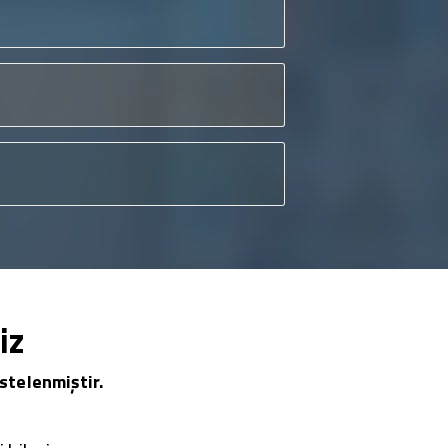
iz
stelenmiştir.