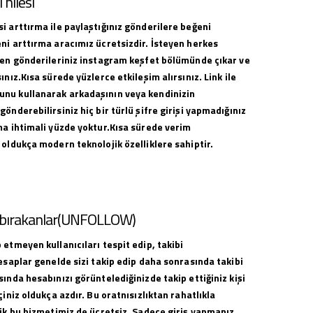
hilesi
i arttırma ile paylaştığınız gönderilere beğeni
ni arttırma aracımız ücretsizdir. İsteyen herkes
ilen gönderileriniz instagram keşfet bölümünde çıkar ve
ınız.Kısa sürede yüzlerce etkileşim alırsınız. Link ile
nu kullanarak arkadaşının veya kendinizin
gönderebilirsiniz hiç bir türlü şifre girişi yapmadığınız
ma ihtimali yüzde yoktur.Kısa sürede verim
 oldukça modern teknolojik özelliklere sahiptir.
i bırakanlar(UNFOLLOW)
 etmeyen kullanıcıları tespit edip, takibi
hesaplar genelde sizi takip edip daha sonrasında takibi
sında hesabınızı görüntelediğinizde takip ettiğiniz kişi
çiniz oldukça azdır. Bu oratnısızlıktan rahatlıkla
lik bu hizmetimiz de ücretsiz. Sadece giriş yapmanız