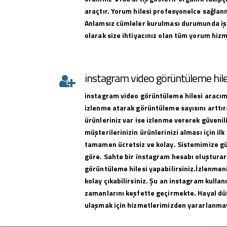
araçtır. Yorum hilesi profesyonelce sağlan
Anlamsız cümleler kurulması durumunda iş
olarak size ihtiyacınız olan tüm yorum hizme
instagram video görüntüleme hile
instagram
video görüntüleme hilesi
aracımı
izlenme atarak görüntüleme sayısını arttıra
ürünleriniz var ise izlenme vererek güvenili
müşterilerinizin ürünlerinizi alması için ilk 
tamamen ücretsiz ve kolay. Sistemimize g
göre. Sahte bir instagram hesabı oluşturar
görüntüleme hilesi yapabilirsiniz.İzlenmeni
kolay çıkabilirsiniz. Şu an instagram kullan
zamanlarını keşfette geçirmekte. Hayal dü
ulaşmak için hizmetlerimizden yararlanma