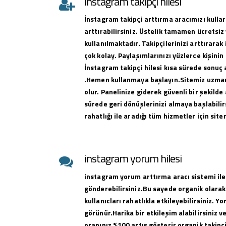
instagram takipçi hilesi
İnstagram takipçi arttırma aracımızı kullar
arttırabilirsiniz. Üstelik tamamen ücretsiz 
kullanılmaktadır. Takipçilerinizi arttırar
çok kolay. Paylaşımlarınızı yüzlerce kişinin
İnstagram takipçi hilesi kısa sürede sonuç 
.Hemen kullanmaya başlayın.Sitemiz uzman 
olur. Panelinize giderek güvenli bir şekilde 
sürede geri dönüşlerinizi almaya başlabilirs
rahatlığı ile aradığı tüm hizmetler için sit
instagram yorum hilesi
instagram yorum arttırma aracı sistemi ile
gönderebilirsiniz.Bu sayede organik olarak
kullanıcları rahatlıkla etkileyebilirsiniz. Y
görünür.Harika bir etkileşim alabilirsiniz 
oranınız %100 artış gösterir organik takipçi