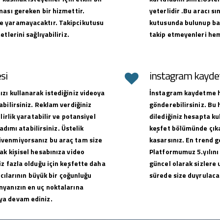
ması gereken bir hizmettir.
yeterlidir .Bu aracı sı
e yaramayacaktır. Takipcikutusu
kutusunda bulunup baş
tlerini sağlıyabiliriz.
takip etmeyenleri hem
si
instagram kaydet
zı kullanarak istediğiniz videoya
İnstagram kaydetme hi
bilirsiniz. Reklam verdiğiniz
gönderebilirsiniz. Bu
lirlik yaratabilir ve potansiyel
dilediğiniz hesapta ku
adımı atabilirsiniz. Üstelik
keşfet bölümünde çıkar
üvenmiyorsanız bu araç tam size
kasarsınız. En trend g
ak kişisel hesabınıza video
Platformumuz 5.yılını
z fazla olduğu için keşfette daha
güncel olarak sizlere 
ıcılarının büyük bir çoğunluğu
sürede size duyrulacak
nyanızın en uç noktalarına
ya devam ediniz.