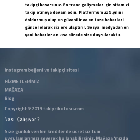
takipçi kasarsınız. En trend gelişmeler için sitemizi
takip etmeye devam edin. Platformumuz 5.yılını
doldurmuş olup en güvenilir ve en taze haberleri
güncel olarak sizlere ulaştırır. Sosyal medyadan en
yeni haberler en kısa sürede size duyrulacaktır.
instagram beğeni ve takipçi sitesi
HİZMETLERİMİZ
MAĞAZA
Blog
Copyright © 2019
takipcikutusu.com
Nasıl Çalışıyor ?
Size günlük verilen krediler ile ücretsiz tüm
uygulamlarımızı severek kullanabilirsiniz.
Mağaza
'mızda