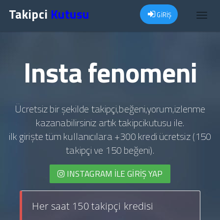
Takipci
Kutusu
GİRİŞ
Toggl
navig
Insta fenomeni
Ücretsiz bir şekilde takipçi,beğeni,yorum,izlenme
kazanabilirsiniz artık takipcikutusu ile.
ilk girişte tüm kullanıcılara +300 kredi ücretsiz (150
takipçi ve 150 beğeni).
INSTAGRAM İLE GIRIŞ YAP
Her saat 150 takipçi kredisi