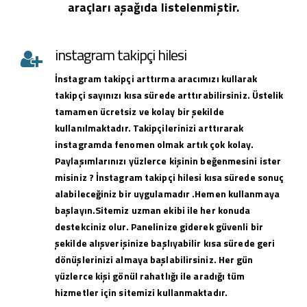
araçları aşağıda listelenmiştir.
instagram takipçi hilesi
İnstagram takipçi arttırma aracımızı kullarak
takipçi sayınızı kısa sürede arttırabilirsiniz. Üstelik
tamamen ücretsiz ve kolay bir şekilde
kullanılmaktadır. Takipçilerinizi arttırarak
instagramda fenomen olmak artık çok kolay.
Paylaşımlarınızı yüzlerce kişinin beğenmesini ister
misiniz ? İnstagram takipçi hilesi kısa sürede sonuç
alabileceğiniz bir uygulamadır .Hemen kullanmaya
başlayın.Sitemiz uzman ekibi ile her konuda
destekciniz olur. Panelinize giderek güvenli bir
şekilde alışverişinize başlıyabilir kısa sürede geri
dönüşlerinizi almaya başlabilirsiniz. Her gün
yüzlerce kişi gönül rahatlığı ile aradığı tüm
hizmetler için sitemizi kullanmaktadır.