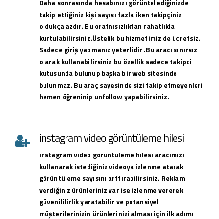
Daha sonrasında hesabınızı görüntelediğinizde
takip ettiğiniz kişi sayısı fazla iken takipçiniz
oldukça azdır. Bu oratnısızlıktan rahatlıkla
kurtulabilirsiniz.Üstelik bu hizmetimiz de ücretsiz.
Sadece giriş yapmanız yeterlidir .Bu aracı sınırsız
olarak kullanabilirsiniz bu özellik sadece takipci
kutusunda bulunup başka bir web sitesinde
bulunmaz. Bu araç sayesinde sizi takip etmeyenleri
hemen öğreninip unfollow yapabilirsiniz.
instagram video görüntüleme hilesi
instagram
video görüntüleme hilesi
aracımızı
kullanarak istediğiniz videoya izlenme atarak
görüntüleme sayısını arttırabilirsiniz. Reklam
verdiğiniz ürünleriniz var ise izlenme vererek
güvenililirlik yaratabilir ve potansiyel
müşterilerinizin ürünlerinizi alması için ilk adımı