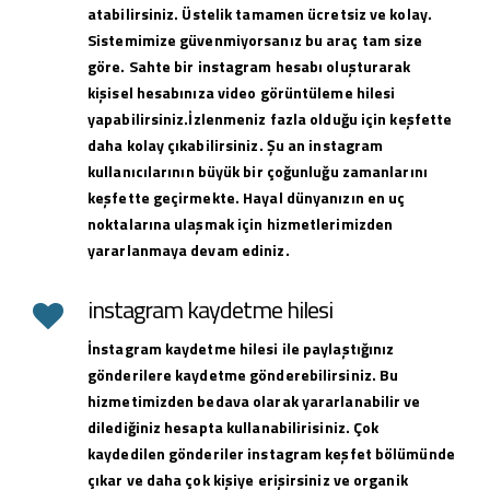
atabilirsiniz. Üstelik tamamen ücretsiz ve kolay.
Sistemimize güvenmiyorsanız bu araç tam size
göre. Sahte bir instagram hesabı oluşturarak
kişisel hesabınıza video görüntüleme hilesi
yapabilirsiniz.İzlenmeniz fazla olduğu için keşfette
daha kolay çıkabilirsiniz. Şu an instagram
kullanıcılarının büyük bir çoğunluğu zamanlarını
keşfette geçirmekte. Hayal dünyanızın en uç
noktalarına ulaşmak için hizmetlerimizden
yararlanmaya devam ediniz.
instagram kaydetme hilesi
İnstagram kaydetme hilesi ile paylaştığınız
gönderilere kaydetme gönderebilirsiniz. Bu
hizmetimizden bedava olarak yararlanabilir ve
dilediğiniz hesapta kullanabilirisiniz. Çok
kaydedilen gönderiler instagram keşfet bölümünde
çıkar ve daha çok kişiye erişirsiniz ve organik